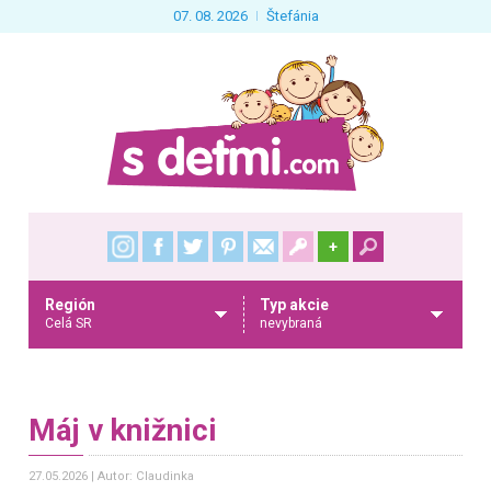
07. 08. 2026
Štefánia
+
Región
Typ akcie
Celá SR
nevybraná
Máj v knižnici
27.05.2026
Autor: Claudinka