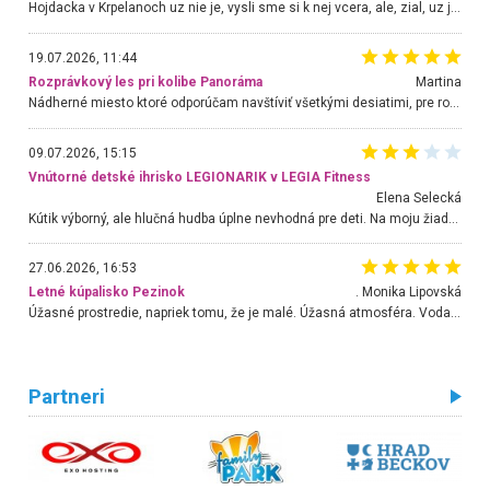
Hojdacka v Krpelanoch uz nie je, vysli sme si k nej vcera, ale, zial, uz je znicena. Ak sem planujete cestu len kvoli hojdacke, mozete si ju usetrit. Krasny vyhlad je tu vsak aj bez hojdacky :-)
19.07.2026, 11:44
Rozprávkový les pri kolibe Panoráma
Martina
Nádherné miesto ktoré odporúčam navštíviť všetkými desiatimi, pre rodiny s deťmi, dôchodcom... Proste a jednoducho ozaj rozprávkový les.. určite ešte prídeme. Odniesli sme si na pamiatku krásne tričká,
09.07.2026, 15:15
Vnútorné detské ihrisko LEGIONARIK v LEGIA Fitness
Elena Selecká
Kútik výborný, ale hlučná hudba úplne nevhodná pre deti. Na moju žiadosť o aspoň sušenie nereagovali.
27.06.2026, 16:53
Letné kúpalisko Pezinok
. Monika Lipovská
Úžasné prostredie, napriek tomu, že je malé. Úžasná atmosféra. Voda fantastická a nádherná. Ľudí je pomerne veľa, ale su mili a ohľaduplní. Je veľmi zaujímavé sledovať, ako dokážu spolu športovať cudzí ľudia a bez ohľadu na vek. Vládne tu pohoda. Vnuka neviem dostať z vody. Ďakujem za krásny deň . Urcite sa sem vrátim. Jediný problém je s parkovaním, ale aj ten sa mi podarilo vyriešiť. Monika Bratislava
Partneri