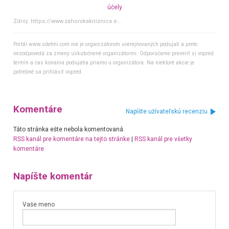
účely
Zdroj:
https://www.zahorskakniznica.e...
Portál www.sdetmi.com nie je organizátorom uverejňovaných podujatí a preto
nezodpovedá za zmeny uskutočnené organizátormi. Odporúčame preveriť si vopred
termín a čas konania podujatia priamo u organizátora. Na niektoré akcie je
potrebné sa prihlásiť vopred.
Komentáre
Napíšte užívateľskú recenziu
Táto stránka ešte nebola komentovaná.
RSS kanál pre komentáre na tejto stránke
|
RSS kanál pre všetky
komentáre
Napíšte komentár
Vaše meno