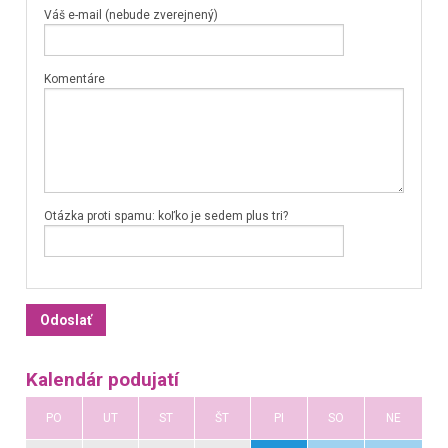
Váš e-mail (nebude zverejnený)
Komentáre
Otázka proti spamu: koľko je sedem plus tri?
Kalendár podujatí
PO
UT
ST
ŠT
PI
SO
NE