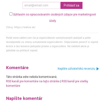
Súhlasím so spracovávaním osobných údajov pre marketingové
účely
Zdroj:
https://vratna.sk/
Portál www.sdetmi.com nie je organizátorom uverejňovaných podujatí a preto
nezodpovedá za zmeny uskutočnené organizátormi. Odporúčame preveriť si vopred
termín a čas konania podujatia priamo u organizátora. Na niektoré akcie je
potrebné sa prihlásiť vopred.
Komentáre
Napíšte užívateľskú recenziu
Táto stránka ešte nebola komentovaná.
RSS kanál pre komentáre na tejto stránke
|
RSS kanál pre všetky
komentáre
Napíšte komentár