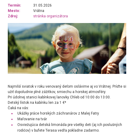
Termín:
31.05.2026
Mesto:
Vrátna
Zdroj:
stránka organizátora
Najmilší sviatok v roku venovaný deťom oslávime aj vo Vrátnej. Príďte si
užiť dopoludnie plné zážitkov, smiechu a horskej atmosféry.
Pri údolnej stanici kabínkovej lanovky Chleb od 10:00 do 13:00.
Detský lístok na kabínku len za 1 €*
Čaká na vás:
Ukážky práce horských záchranárov z Malej Fatry
Maľovanie na tvár
Osviežujúca detská limonáda pre všetky deti (aj ich poslušných
rodičov) v bufete Terasa vedľa pokladne zadarmo.