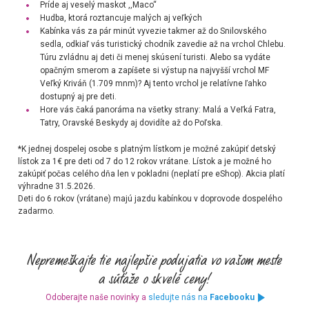
Príde aj veselý maskot ,,Maco“
Hudba, ktorá roztancuje malých aj veľkých
Kabínka vás za pár minút vyvezie takmer až do Snilovského
sedla, odkiaľ vás turistický chodník zavedie až na vrchol Chlebu.
Túru zvládnu aj deti či menej skúsení turisti. Alebo sa vydáte
opačným smerom a zapíšete si výstup na najvyšší vrchol MF
Veľký Kriváň (1.709 mnm)? Aj tento vrchol je relatívne ľahko
dostupný aj pre deti.
Hore vás čaká panoráma na všetky strany: Malá a Veľká Fatra,
Tatry, Oravské Beskydy aj dovidíte až do Poľska.
*K jednej dospelej osobe s platným lístkom je možné zakúpiť detský
lístok za 1€ pre deti od 7 do 12 rokov vrátane. Lístok a je možné ho
zakúpiť počas celého dňa len v pokladni (neplatí pre eShop). Akcia platí
výhradne 31.5.2026.
Deti do 6 rokov (vrátane) majú jazdu kabínkou v doprovode dospelého
zadarmo.
Odoberajte naše novinky a
sledujte nás na
Facebooku