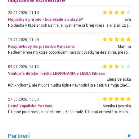
Najnovšie komentáre
25.07.2026, 11:14
Hojdačky v prírode - kde všade sú ukryté?
Eva
Hojdacka v Krpelanoch uz nie je, vysli sme si k nej vcera, ale, zial, uz je znicena. Ak sem planujete cestu len kvoli hojdacke, mozete si ju usetrit. Krasny vyhlad je tu vsak aj bez hojdacky :-)
19.07.2026, 11:44
Rozprávkový les pri kolibe Panoráma
Martina
Nádherné miesto ktoré odporúčam navštíviť všetkými desiatimi, pre rodiny s deťmi, dôchodcom... Proste a jednoducho ozaj rozprávkový les.. určite ešte prídeme. Odniesli sme si na pamiatku krásne tričká,
09.07.2026, 15:15
Vnútorné detské ihrisko LEGIONARIK v LEGIA Fitness
Elena Selecká
Kútik výborný, ale hlučná hudba úplne nevhodná pre deti. Na moju žiadosť o aspoň sušenie nereagovali.
27.06.2026, 16:53
Letné kúpalisko Pezinok
. Monika Lipovská
Úžasné prostredie, napriek tomu, že je malé. Úžasná atmosféra. Voda fantastická a nádherná. Ľudí je pomerne veľa, ale su mili a ohľaduplní. Je veľmi zaujímavé sledovať, ako dokážu spolu športovať cudzí ľudia a bez ohľadu na vek. Vládne tu pohoda. Vnuka neviem dostať z vody. Ďakujem za krásny deň . Urcite sa sem vrátim. Jediný problém je s parkovaním, ale aj ten sa mi podarilo vyriešiť. Monika Bratislava
Partneri