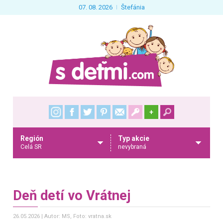
07. 08. 2026
Štefánia
+
Región
Typ akcie
Celá SR
nevybraná
Deň detí vo Vrátnej
26.05.2026
Autor: MS
, Foto: vratna.sk