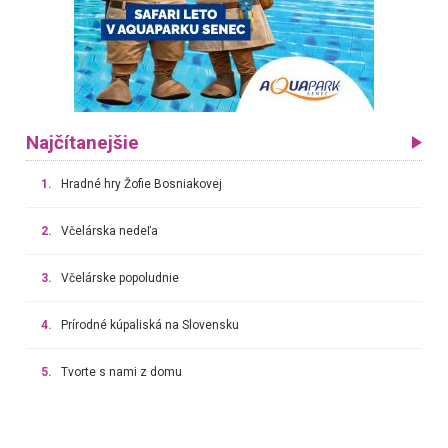
Najčítanejšie
1.
Hradné hry Žofie Bosniakovej
2.
Včelárska nedeľa
3.
Včelárske popoludnie
4.
Prírodné kúpaliská na Slovensku
5.
Tvorte s nami z domu