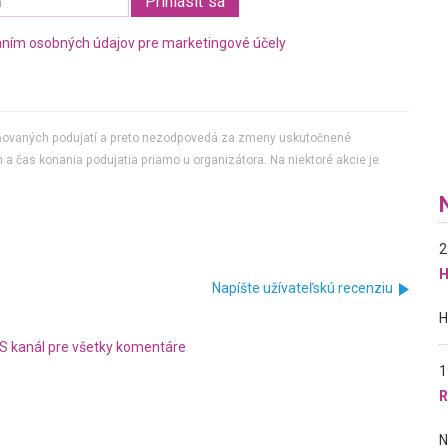
ním osobných údajov pre marketingové účely
jňovaných podujatí a preto nezodpovedá za zmeny uskutočnené
 a čas konania podujatia priamo u organizátora. Na niektoré akcie je
2
H
Napíšte užívateľskú recenziu
S kanál pre všetky komentáre
1
R