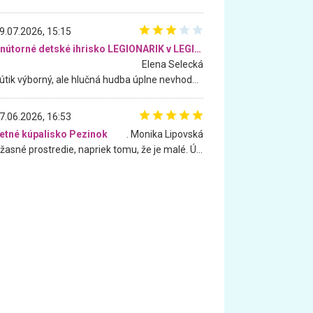
9.07.2026, 15:15
Vnútorné detské ihrisko LEGIONARIK v LEGIA Fitness
Elena Selecká
Kútik výborný, ale hlučná hudba úplne nevhodná pre deti. Na moju žiadosť o aspoň sušenie nereagovali.
7.06.2026, 16:53
etné kúpalisko Pezinok
. Monika Lipovská
Úžasné prostredie, napriek tomu, že je malé. Úžasná atmosféra. Voda fantastická a nádherná. Ľudí je pomerne veľa, ale su mili a ohľaduplní. Je veľmi zaujímavé sledovať, ako dokážu spolu športovať cudzí ľudia a bez ohľadu na vek. Vládne tu pohoda. Vnuka neviem dostať z vody. Ďakujem za krásny deň . Urcite sa sem vrátim. Jediný problém je s parkovaním, ale aj ten sa mi podarilo vyriešiť. Monika Bratislava