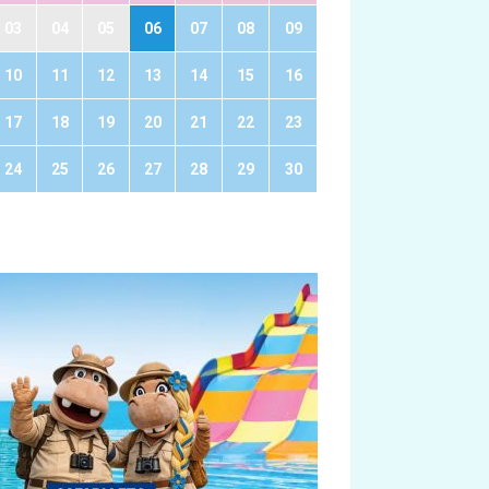
03
04
05
06
07
08
09
10
11
12
13
14
15
16
17
18
19
20
21
22
23
24
25
26
27
28
29
30