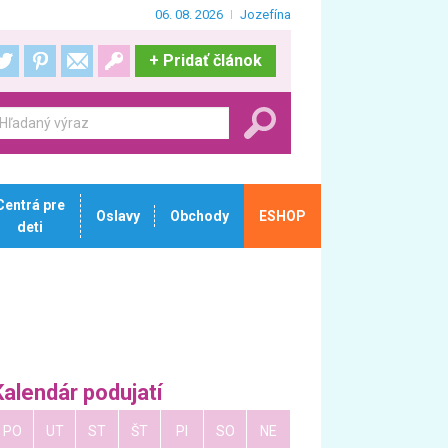
06. 08. 2026
Jozefína
+
Pridať článok
Centrá pre
Oslavy
Obchody
ESHOP
deti
Kalendár podujatí
PO
UT
ST
ŠT
PI
SO
NE