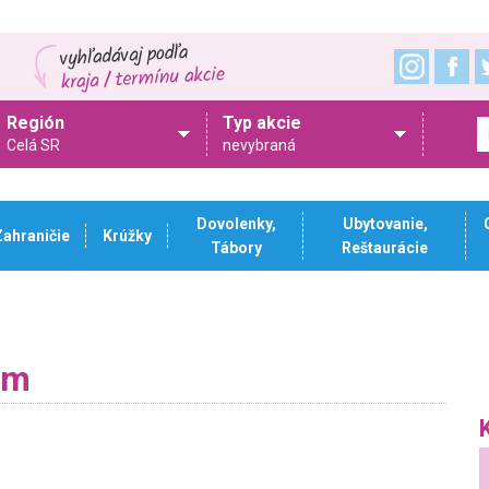
Región
Typ akcie
Celá SR
nevybraná
Dovolenky,
Ubytovanie,
Zahraničie
Krúžky
Tábory
Reštaurácie
om