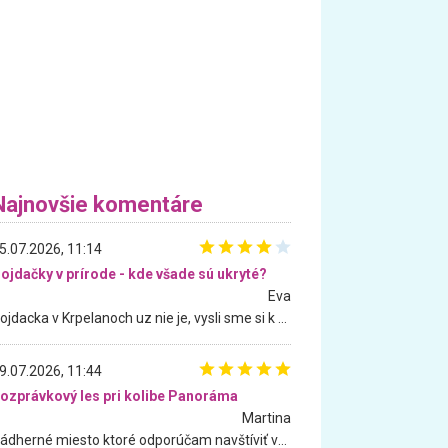
Najnovšie komentáre
5.07.2026, 11:14
ojdačky v prírode - kde všade sú ukryté?
Eva
Hojdacka v Krpelanoch uz nie je, vysli sme si k nej vcera, ale, zial, uz je znicena. Ak sem planujete cestu len kvoli hojdacke, mozete si ju usetrit. Krasny vyhlad je tu vsak aj bez hojdacky :-)
9.07.2026, 11:44
ozprávkový les pri kolibe Panoráma
Martina
Nádherné miesto ktoré odporúčam navštíviť všetkými desiatimi, pre rodiny s deťmi, dôchodcom... Proste a jednoducho ozaj rozprávkový les.. určite ešte prídeme. Odniesli sme si na pamiatku krásne tričká,