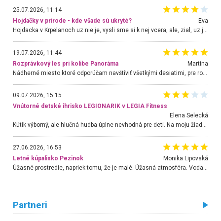
25.07.2026, 11:14
Hojdačky v prírode - kde všade sú ukryté?
Eva
Hojdacka v Krpelanoch uz nie je, vysli sme si k nej vcera, ale, zial, uz je znicena. Ak sem planujete cestu len kvoli hojdacke, mozete si ju usetrit. Krasny vyhlad je tu vsak aj bez hojdacky :-)
19.07.2026, 11:44
Rozprávkový les pri kolibe Panoráma
Martina
Nádherné miesto ktoré odporúčam navštíviť všetkými desiatimi, pre rodiny s deťmi, dôchodcom... Proste a jednoducho ozaj rozprávkový les.. určite ešte prídeme. Odniesli sme si na pamiatku krásne tričká,
09.07.2026, 15:15
Vnútorné detské ihrisko LEGIONARIK v LEGIA Fitness
Elena Selecká
Kútik výborný, ale hlučná hudba úplne nevhodná pre deti. Na moju žiadosť o aspoň sušenie nereagovali.
27.06.2026, 16:53
Letné kúpalisko Pezinok
. Monika Lipovská
Úžasné prostredie, napriek tomu, že je malé. Úžasná atmosféra. Voda fantastická a nádherná. Ľudí je pomerne veľa, ale su mili a ohľaduplní. Je veľmi zaujímavé sledovať, ako dokážu spolu športovať cudzí ľudia a bez ohľadu na vek. Vládne tu pohoda. Vnuka neviem dostať z vody. Ďakujem za krásny deň . Urcite sa sem vrátim. Jediný problém je s parkovaním, ale aj ten sa mi podarilo vyriešiť. Monika Bratislava
Partneri