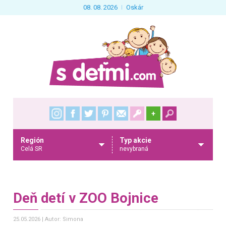
08. 08. 2026
Oskár
+
Región
Typ akcie
Celá SR
nevybraná
Deň detí v ZOO Bojnice
25.05.2026
Autor: Simona