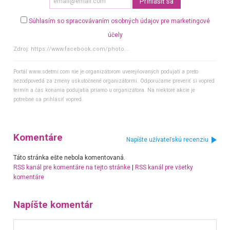
Súhlasím so spracovávaním osobných údajov pre marketingové
účely
Zdroj:
https://www.facebook.com/photo...
Portál www.sdetmi.com nie je organizátorom uverejňovaných podujatí a preto
nezodpovedá za zmeny uskutočnené organizátormi. Odporúčame preveriť si vopred
termín a čas konania podujatia priamo u organizátora. Na niektoré akcie je
potrebné sa prihlásiť vopred.
Komentáre
Napíšte užívateľskú recenziu
Táto stránka ešte nebola komentovaná.
RSS kanál pre komentáre na tejto stránke
|
RSS kanál pre všetky
komentáre
Napíšte komentár