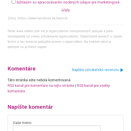
Súhlasím so spracovávaním osobných údajov pre marketingové
účely
Zdroj:
https://www.handlova.sk/kalend...
Portál www.sdetmi.com nie je organizátorom uverejňovaných podujatí a preto
nezodpovedá za zmeny uskutočnené organizátormi. Odporúčame preveriť si vopred
termín a čas konania podujatia priamo u organizátora. Na niektoré akcie je
potrebné sa prihlásiť vopred.
Komentáre
Napíšte užívateľskú recenziu
Táto stránka ešte nebola komentovaná.
RSS kanál pre komentáre na tejto stránke
|
RSS kanál pre všetky
komentáre
Napíšte komentár
Vaše meno