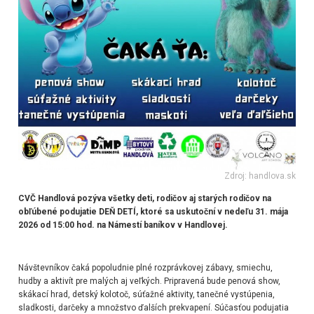
Zdroj: handlova.sk
CVČ Handlová pozýva všetky deti, rodičov aj starých rodičov na
obľúbené podujatie DEŇ DETÍ, ktoré sa uskutoční v nedeľu 31. mája
2026 od 15:00 hod. na Námestí baníkov v Handlovej.
Návštevníkov čaká popoludnie plné rozprávkovej zábavy, smiechu,
hudby a aktivít pre malých aj veľkých. Pripravená bude penová show,
skákací hrad, detský kolotoč, súťažné aktivity, tanečné vystúpenia,
sladkosti, darčeky a množstvo ďalších prekvapení. Súčasťou podujatia