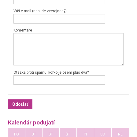
Váš e-mail (nebude zverejnený)
Komentáre
Otázka proti spamu: koľko je osem plus dva?
Kalendár podujatí
PO
UT
ST
ŠT
PI
SO
NE