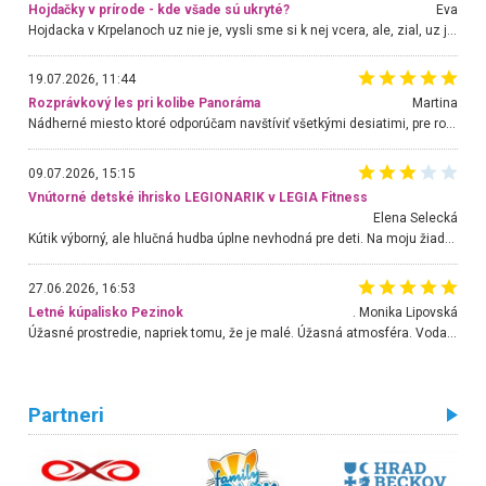
Hojdačky v prírode - kde všade sú ukryté?
Eva
Hojdacka v Krpelanoch uz nie je, vysli sme si k nej vcera, ale, zial, uz je znicena. Ak sem planujete cestu len kvoli hojdacke, mozete si ju usetrit. Krasny vyhlad je tu vsak aj bez hojdacky :-)
19.07.2026, 11:44
Rozprávkový les pri kolibe Panoráma
Martina
Nádherné miesto ktoré odporúčam navštíviť všetkými desiatimi, pre rodiny s deťmi, dôchodcom... Proste a jednoducho ozaj rozprávkový les.. určite ešte prídeme. Odniesli sme si na pamiatku krásne tričká,
09.07.2026, 15:15
Vnútorné detské ihrisko LEGIONARIK v LEGIA Fitness
Elena Selecká
Kútik výborný, ale hlučná hudba úplne nevhodná pre deti. Na moju žiadosť o aspoň sušenie nereagovali.
27.06.2026, 16:53
Letné kúpalisko Pezinok
. Monika Lipovská
Úžasné prostredie, napriek tomu, že je malé. Úžasná atmosféra. Voda fantastická a nádherná. Ľudí je pomerne veľa, ale su mili a ohľaduplní. Je veľmi zaujímavé sledovať, ako dokážu spolu športovať cudzí ľudia a bez ohľadu na vek. Vládne tu pohoda. Vnuka neviem dostať z vody. Ďakujem za krásny deň . Urcite sa sem vrátim. Jediný problém je s parkovaním, ale aj ten sa mi podarilo vyriešiť. Monika Bratislava
Partneri