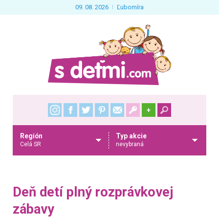
09. 08. 2026
Ľubomíra
+
Región
Typ akcie
Celá SR
nevybraná
Deň detí plný rozprávkovej
zábavy