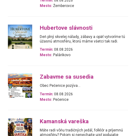
Termín:
08.08.2026
Mesto:
Žemberovce
Hubertove slávnosti
Deň plný skvelej nálady, zábavy a opäť vytvoríme tú
úžasnú atmosféru, ktorú máme všetci tak radi.
Termín:
08.08.2026
Mesto:
Palárikovo
Zabavme sa susedia
Obec Pečenice pozýva...
Termín:
08.08.2026
Mesto:
Pečenice
Kamanská vareška
Máte radi vôňu tradičných jedál, folklór a príjemnú
atmosféru? Potom si nenechajte ujsť podujatie