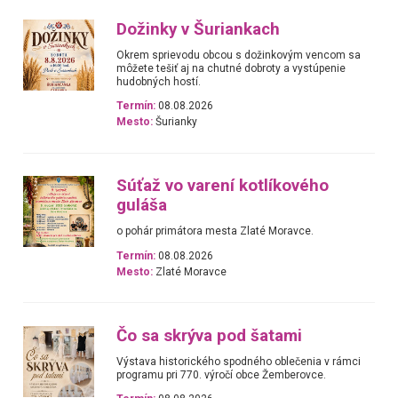
Dožinky v Šuriankach
Okrem sprievodu obcou s dožinkovým vencom sa
môžete tešiť aj na chutné dobroty a vystúpenie
hudobných hostí.
Termín:
08.08.2026
Mesto:
Šurianky
Súťaž vo varení kotlíkového
guláša
o pohár primátora mesta Zlaté Moravce.
Termín:
08.08.2026
Mesto:
Zlaté Moravce
Čo sa skrýva pod šatami
Výstava historického spodného oblečenia v rámci
programu pri 770. výročí obce Žemberovce.