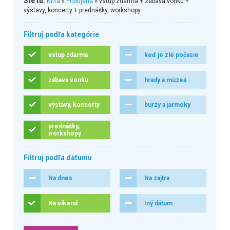
Ste tu:
Nitra
»
Podujatia
» vstup zdarma + zábava vonku +
výstavy, koncerty + prednášky, workshopy
Filtruj podľa kategórie
vstup zdarma
keď je zlé počasie
zábava vonku
hrady a múzeá
výstavy, koncerty
burzy a jarmoky
prednášky,
workshopy
Filtruj podľa dátumu
Na dnes
Na zajtra
Na víkend
Iný dátum