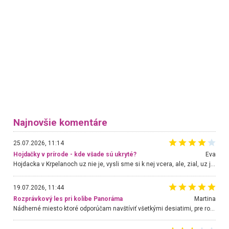
Najnovšie komentáre
25.07.2026, 11:14
Hojdačky v prírode - kde všade sú ukryté?
Eva
Hojdacka v Krpelanoch uz nie je, vysli sme si k nej vcera, ale, zial, uz je znicena. Ak sem planujete cestu len kvoli hojdacke, mozete si ju usetrit. Krasny vyhlad je tu vsak aj bez hojdacky :-)
19.07.2026, 11:44
Rozprávkový les pri kolibe Panoráma
Martina
Nádherné miesto ktoré odporúčam navštíviť všetkými desiatimi, pre rodiny s deťmi, dôchodcom... Proste a jednoducho ozaj rozprávkový les.. určite ešte prídeme. Odniesli sme si na pamiatku krásne tričká,