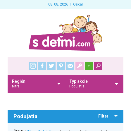
08. 08. 2026
Oskár
+
Región
Typ akcie
Nitra
Podujatia
Podujatia
Filter