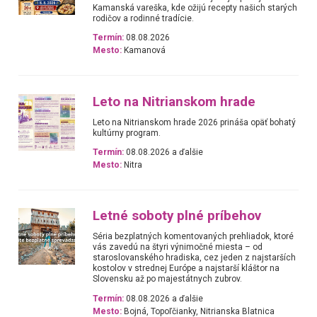
Kamanská vareška, kde ožijú recepty našich starých
rodičov a rodinné tradície.
Termín:
08.08.2026
Mesto:
Kamanová
Leto na Nitrianskom hrade
Leto na Nitrianskom hrade 2026 prináša opäť bohatý
kultúrny program.
Termín:
08.08.2026 a ďalšie
Mesto:
Nitra
Letné soboty plné príbehov
Séria bezplatných komentovaných prehliadok, ktoré
vás zavedú na štyri výnimočné miesta – od
staroslovanského hradiska, cez jeden z najstarších
kostolov v strednej Európe a najstarší kláštor na
Slovensku až po majestátnych zubrov.
Termín:
08.08.2026 a ďalšie
Mesto:
Bojná, Topoľčianky, Nitrianska Blatnica