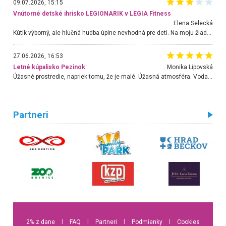
09.07.2026, 15:15
Vnútorné detské ihrisko LEGIONARIK v LEGIA Fitness
Elena Selecká
Kútik výborný, ale hlučná hudba úplne nevhodná pre deti. Na moju žiadosť o aspoň sušenie nereagovali.
27.06.2026, 16:53
Letné kúpalisko Pezinok
. Monika Lipovská
Úžasné prostredie, napriek tomu, že je malé. Úžasná atmosféra. Voda fantastická a nádherná. Ľudí je pomerne veľa, ale su mili a ohľaduplní. Je veľmi zaujímavé sledovať, ako dokážu spolu športovať cudzí ľudia a bez ohľadu na vek. Vládne tu pohoda. Vnuka neviem dostať z vody. Ďakujem za krásny deň . Urcite sa sem vrátim. Jediný problém je s parkovaním, ale aj ten sa mi podarilo vyriešiť. Monika Bratislava
Partneri
2% z dane
l
FAQ
l
Partneri
l
Podmienky
l
Cookies