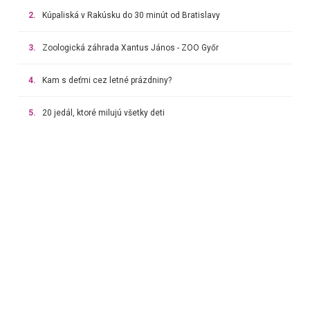
2.
Kúpaliská v Rakúsku do 30 minút od Bratislavy
3.
Zoologická záhrada Xantus János - ZOO Győr
4.
Kam s deťmi cez letné prázdniny?
5.
20 jedál, ktoré milujú všetky deti