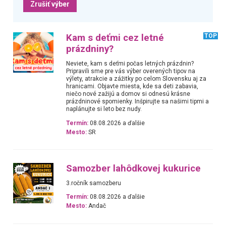
Zrušiť výber
Kam s deťmi cez letné
TOP
prázdniny?
Neviete, kam s deťmi počas letných prázdnin?
Pripravili sme pre vás výber overených tipov na
výlety, atrakcie a zážitky po celom Slovensku aj za
hranicami. Objavte miesta, kde sa deti zabavia,
niečo nové zažijú a domov si odnesú krásne
prázdninové spomienky. Inšpirujte sa našimi tipmi a
naplánujte si leto bez nudy.
Termín:
08.08.2026 a ďalšie
Mesto:
SR
Samozber lahôdkovej kukurice
3.ročník samozberu
Termín:
08.08.2026 a ďalšie
Mesto:
Andač