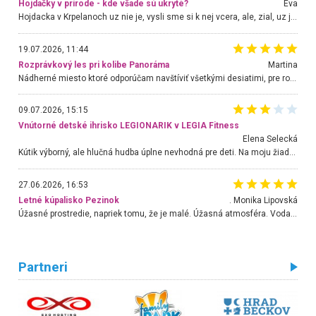
Hojdačky v prírode - kde všade sú ukryté?
Eva
Hojdacka v Krpelanoch uz nie je, vysli sme si k nej vcera, ale, zial, uz je znicena. Ak sem planujete cestu len kvoli hojdacke, mozete si ju usetrit. Krasny vyhlad je tu vsak aj bez hojdacky :-)
19.07.2026, 11:44
Rozprávkový les pri kolibe Panoráma
Martina
Nádherné miesto ktoré odporúčam navštíviť všetkými desiatimi, pre rodiny s deťmi, dôchodcom... Proste a jednoducho ozaj rozprávkový les.. určite ešte prídeme. Odniesli sme si na pamiatku krásne tričká,
09.07.2026, 15:15
Vnútorné detské ihrisko LEGIONARIK v LEGIA Fitness
Elena Selecká
Kútik výborný, ale hlučná hudba úplne nevhodná pre deti. Na moju žiadosť o aspoň sušenie nereagovali.
27.06.2026, 16:53
Letné kúpalisko Pezinok
. Monika Lipovská
Úžasné prostredie, napriek tomu, že je malé. Úžasná atmosféra. Voda fantastická a nádherná. Ľudí je pomerne veľa, ale su mili a ohľaduplní. Je veľmi zaujímavé sledovať, ako dokážu spolu športovať cudzí ľudia a bez ohľadu na vek. Vládne tu pohoda. Vnuka neviem dostať z vody. Ďakujem za krásny deň . Urcite sa sem vrátim. Jediný problém je s parkovaním, ale aj ten sa mi podarilo vyriešiť. Monika Bratislava
Partneri