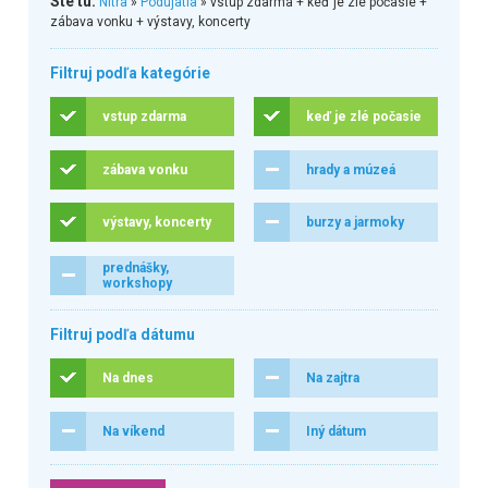
Ste tu:
Nitra
»
Podujatia
» vstup zdarma + keď je zlé počasie +
zábava vonku + výstavy, koncerty
Filtruj podľa kategórie
vstup zdarma
keď je zlé počasie
zábava vonku
hrady a múzeá
výstavy, koncerty
burzy a jarmoky
prednášky,
workshopy
Filtruj podľa dátumu
Na dnes
Na zajtra
Na víkend
Iný dátum