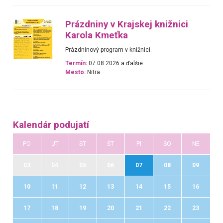
Prázdniny v Krajskej knižnici
Karola Kmeťka
Prázdninový program v knižnici.
Termín:
07.08.2026 a ďalšie
Mesto:
Nitra
Kalendár podujatí
PO
UT
ST
ŠT
PI
SO
NE
03
04
05
06
07
08
09
10
11
12
13
14
15
16
17
18
19
20
21
22
23