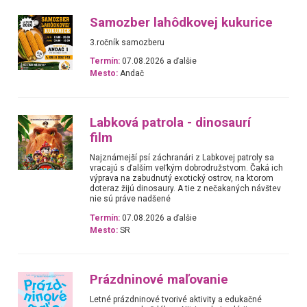
Samozber lahôdkovej kukurice
3.ročník samozberu
Termín:
07.08.2026 a ďalšie
Mesto:
Andač
Labková patrola - dinosaurí
film
Najznámejší psí záchranári z Labkovej patroly sa
vracajú s ďalším veľkým dobrodružstvom. Čaká ich
výprava na zabudnutý exotický ostrov, na ktorom
doteraz žijú dinosaury. A tie z nečakaných návštev
nie sú práve nadšené
Termín:
07.08.2026 a ďalšie
Mesto:
SR
Prázdninové maľovanie
Letné prázdninové tvorivé aktivity a edukačné