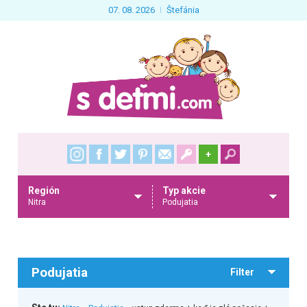
07. 08. 2026
Štefánia
+
Región
Typ akcie
Nitra
Podujatia
Podujatia
Filter