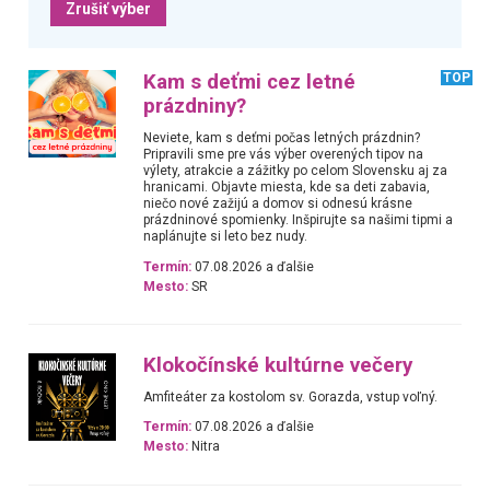
Zrušiť výber
Kam s deťmi cez letné
TOP
prázdniny?
Neviete, kam s deťmi počas letných prázdnin?
Pripravili sme pre vás výber overených tipov na
výlety, atrakcie a zážitky po celom Slovensku aj za
hranicami. Objavte miesta, kde sa deti zabavia,
niečo nové zažijú a domov si odnesú krásne
prázdninové spomienky. Inšpirujte sa našimi tipmi a
naplánujte si leto bez nudy.
Termín:
07.08.2026 a ďalšie
Mesto:
SR
Klokočínské kultúrne večery
Amfiteáter za kostolom sv. Gorazda, vstup voľný.
Termín:
07.08.2026 a ďalšie
Mesto:
Nitra