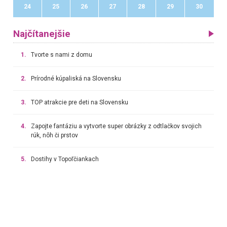
24
25
26
27
28
29
30
Najčítanejšie
1.
Tvorte s nami z domu
2.
Prírodné kúpaliská na Slovensku
3.
TOP atrakcie pre deti na Slovensku
4.
Zapojte fantáziu a vytvorte super obrázky z odtlačkov svojich
rúk, nôh či prstov
5.
Dostihy v Topoľčiankach