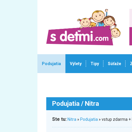
Podujatia
Výlety
Tipy
Súťaže
Podujatia
/ Nitra
Ste tu:
Nitra
»
Podujatia
» vstup zdarma + 