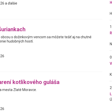
H
26 a ďalšie
1
Šuriankach
R
obcou s dožinkovým vencom sa môžete tešiť aj na chutné
enie hudobných hostí.
026
0
arení kotlíkového guláša
2
a mesta Zlaté Moravce.
L
026