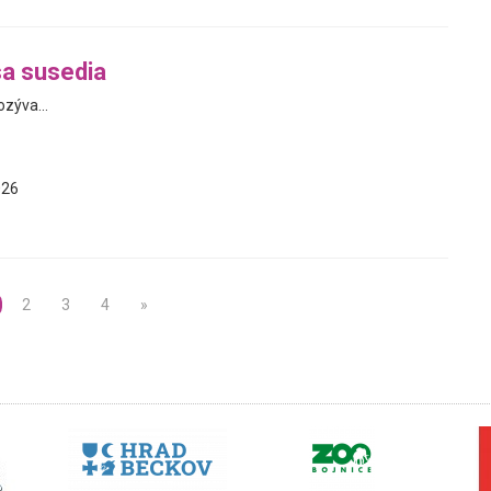
a susedia
zýva...
026
2
3
4
»