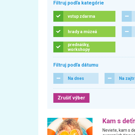
Filtruj podľa kategórie
vstup zdarma
hrady a múzeá
prednášky,
workshopy
Filtruj podľa dátumu
Na dnes
Na zajt
Zrušiť výber
Kam s deťm
Neviete, kam s de