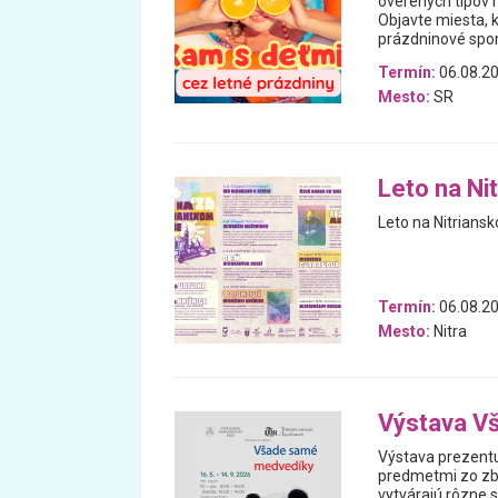
overených tipov n
Objavte miesta, 
prázdninové spomi
Termín:
06.08.20
Mesto:
SR
Leto na Ni
Leto na Nitrians
Termín:
06.08.20
Mesto:
Nitra
Výstava V
Výstava prezentu
predmetmi zo zb
vytvárajú rôzne 