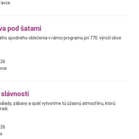
ravce
va pod šatami
kého spodného oblečenia v rámci programu pri 770. výročí obce
026
vce
slávnosti
 nálady, zábavy a opäť vytvoríme tú úžasnú atmosféru, ktorú
radi.
026
vo