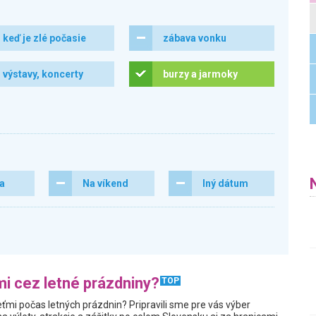
keď je zlé počasie
zábava vonku
výstavy, koncerty
burzy a jarmoky
ra
Na víkend
Iný dátum
i cez letné prázdniny?
TOP
ťmi počas letných prázdnin? Pripravili sme pre vás výber