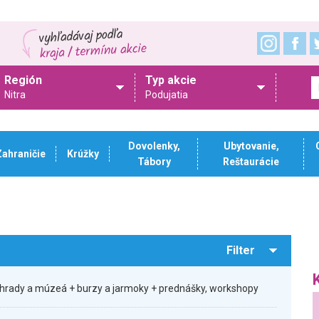
Región
Typ akcie
Nitra
Podujatia
Dovolenky,
Ubytovanie,
Zahraničie
Krúžky
Tábory
Reštaurácie
Filter
hrady a múzeá + burzy a jarmoky + prednášky, workshopy