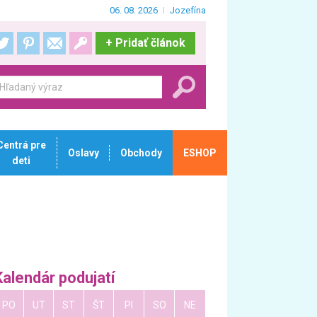
06. 08. 2026
Jozefína
+
Pridať článok
Centrá pre
Oslavy
Obchody
ESHOP
deti
Kalendár podujatí
PO
UT
ST
ŠT
PI
SO
NE