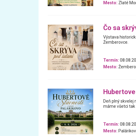
Mesto:
Zlaté Mo
Čo sa skrý
Výstava historic
Žemberovce.
Termín:
08.08.2
Mesto:
Žembero
Hubertove 
Deň plný skvelej
máme všetci tak 
Termín:
08.08.2
Mesto:
Paláriko