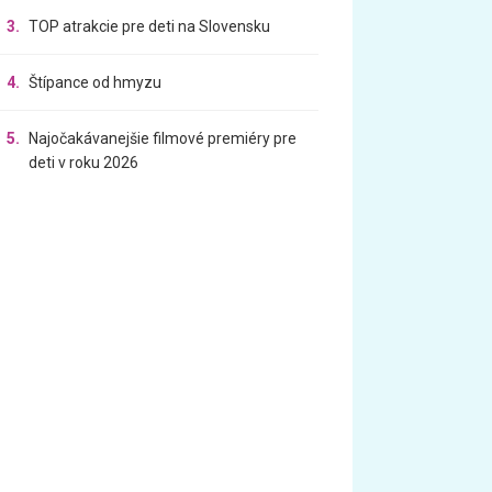
3.
TOP atrakcie pre deti na Slovensku
4.
Štípance od hmyzu
5.
Najočakávanejšie filmové premiéry pre
deti v roku 2026