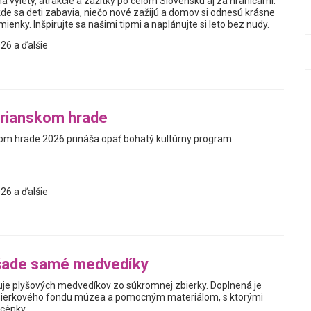
a výlety, atrakcie a zážitky po celom Slovensku aj za hranicami.
kde sa deti zabavia, niečo nové zažijú a domov si odnesú krásne
enky. Inšpirujte sa našimi tipmi a naplánujte si leto bez nudy.
26 a ďalšie
trianskom hrade
kom hrade 2026 prináša opäť bohatý kultúrny program.
26 a ďalšie
šade samé medvedíky
je plyšových medvedíkov zo súkromnej zbierky. Doplnená je
ierkového fondu múzea a pomocným materiálom, s ktorými
scénky.