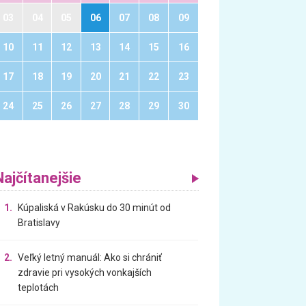
03
04
05
06
07
08
09
10
11
12
13
14
15
16
17
18
19
20
21
22
23
24
25
26
27
28
29
30
Najčítanejšie
1.
Kúpaliská v Rakúsku do 30 minút od
Bratislavy
2.
Veľký letný manuál: Ako si chrániť
zdravie pri vysokých vonkajších
teplotách