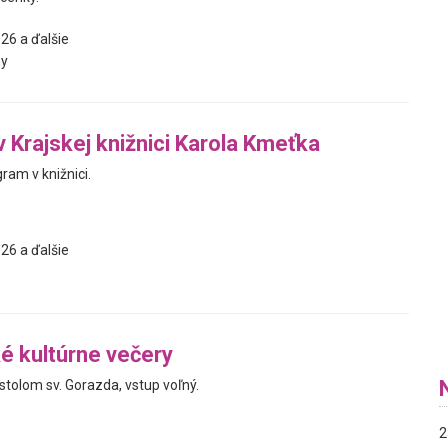
26 a ďalšie
y
v Krajskej knižnici Karola Kmeťka
ram v knižnici.
26 a ďalšie
é kultúrne večery
stolom sv. Gorazda, vstup voľný.
2