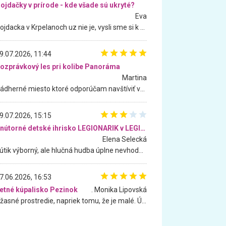
ojdačky v prírode - kde všade sú ukryté?
Eva
Hojdacka v Krpelanoch uz nie je, vysli sme si k nej vcera, ale, zial, uz je znicena. Ak sem planujete cestu len kvoli hojdacke, mozete si ju usetrit. Krasny vyhlad je tu vsak aj bez hojdacky :-)
9.07.2026, 11:44
ozprávkový les pri kolibe Panoráma
Martina
Nádherné miesto ktoré odporúčam navštíviť všetkými desiatimi, pre rodiny s deťmi, dôchodcom... Proste a jednoducho ozaj rozprávkový les.. určite ešte prídeme. Odniesli sme si na pamiatku krásne tričká,
9.07.2026, 15:15
Vnútorné detské ihrisko LEGIONARIK v LEGIA Fitness
Elena Selecká
Kútik výborný, ale hlučná hudba úplne nevhodná pre deti. Na moju žiadosť o aspoň sušenie nereagovali.
7.06.2026, 16:53
etné kúpalisko Pezinok
. Monika Lipovská
Úžasné prostredie, napriek tomu, že je malé. Úžasná atmosféra. Voda fantastická a nádherná. Ľudí je pomerne veľa, ale su mili a ohľaduplní. Je veľmi zaujímavé sledovať, ako dokážu spolu športovať cudzí ľudia a bez ohľadu na vek. Vládne tu pohoda. Vnuka neviem dostať z vody. Ďakujem za krásny deň . Urcite sa sem vrátim. Jediný problém je s parkovaním, ale aj ten sa mi podarilo vyriešiť. Monika Bratislava