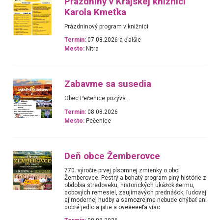
Prázdniny v Krajskej knižnici
Karola Kmeťka
Prázdninový program v knižnici.
Termín:
07.08.2026 a ďalšie
Mesto:
Nitra
Zabavme sa susedia
Obec Pečenice pozýva...
Termín:
08.08.2026
Mesto:
Pečenice
Deň obce Žemberovce
770. výročie prvej písomnej zmienky o obci
Žemberovce. Pestrý a bohatý program plný histórie z
obdobia stredoveku, historických ukážok šermu,
dobových remesiel, zaujímavých prednášok, ľudovej
aj modernej hudby a samozrejme nebude chýbať ani
dobré jedlo a pitie a oveeeeeľa viac.