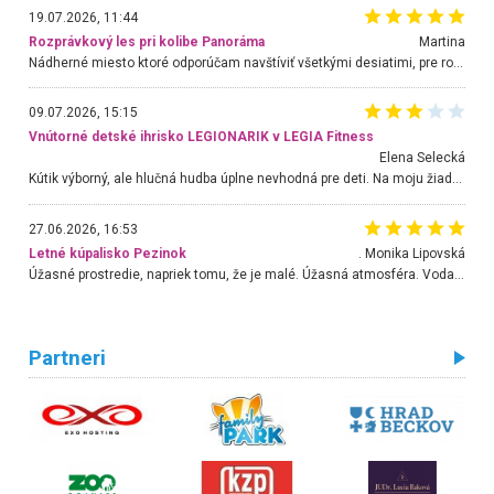
19.07.2026, 11:44
Rozprávkový les pri kolibe Panoráma
Martina
Nádherné miesto ktoré odporúčam navštíviť všetkými desiatimi, pre rodiny s deťmi, dôchodcom... Proste a jednoducho ozaj rozprávkový les.. určite ešte prídeme. Odniesli sme si na pamiatku krásne tričká,
09.07.2026, 15:15
Vnútorné detské ihrisko LEGIONARIK v LEGIA Fitness
Elena Selecká
Kútik výborný, ale hlučná hudba úplne nevhodná pre deti. Na moju žiadosť o aspoň sušenie nereagovali.
27.06.2026, 16:53
Letné kúpalisko Pezinok
. Monika Lipovská
Úžasné prostredie, napriek tomu, že je malé. Úžasná atmosféra. Voda fantastická a nádherná. Ľudí je pomerne veľa, ale su mili a ohľaduplní. Je veľmi zaujímavé sledovať, ako dokážu spolu športovať cudzí ľudia a bez ohľadu na vek. Vládne tu pohoda. Vnuka neviem dostať z vody. Ďakujem za krásny deň . Urcite sa sem vrátim. Jediný problém je s parkovaním, ale aj ten sa mi podarilo vyriešiť. Monika Bratislava
Partneri