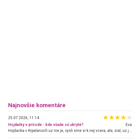
Najnovšie komentáre
25.07.2026, 11:14
Hojdačky v prírode - kde všade sú ukryté?
Eva
Hojdacka v Krpelanoch uz nie je, vysli sme si k nej vcera, ale, zial, uz je znicena. Ak sem planujete cestu len kvoli hojdacke, mozete si ju usetrit. Krasny vyhlad je tu vsak aj bez hojdacky :-)