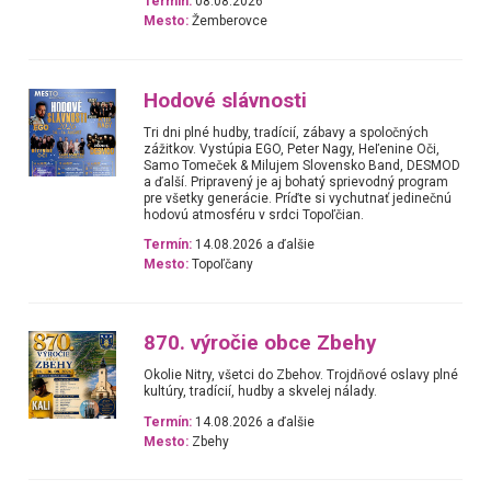
Termín:
08.08.2026
Mesto:
Žemberovce
Hodové slávnosti
Tri dni plné hudby, tradícií, zábavy a spoločných
zážitkov. Vystúpia EGO, Peter Nagy, Heľenine Oči,
Samo Tomeček & Milujem Slovensko Band, DESMOD
a ďalší. Pripravený je aj bohatý sprievodný program
pre všetky generácie. Príďte si vychutnať jedinečnú
hodovú atmosféru v srdci Topoľčian.
Termín:
14.08.2026 a ďalšie
Mesto:
Topoľčany
870. výročie obce Zbehy
Okolie Nitry, všetci do Zbehov. Trojdňové oslavy plné
kultúry, tradícií, hudby a skvelej nálady.
Termín:
14.08.2026 a ďalšie
Mesto:
Zbehy