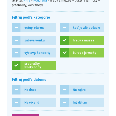
Ste tu:
Nitra
»
Podujatia
» hrady a múzeá + burzy a jarmoky +
prednášky, workshopy
Filtruj podľa kategórie
vstup zdarma
keď je zlé počasie
zábava vonku
hrady a múzeá
výstavy, koncerty
burzy a jarmoky
prednášky,
workshopy
Filtruj podľa dátumu
Na dnes
Na zajtra
Na víkend
Iný dátum