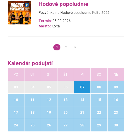
Hodové popoludnie
Pozvánka na Hodové popoludnie Kolta 2026
Termín:
05.09.2026
Mesto:
Kolta
1
2
»
Kalendár podujatí
PO
UT
ST
ŠT
PI
SO
NE
03
04
05
06
07
08
09
10
11
12
13
14
15
16
17
18
19
20
21
22
23
24
25
26
27
28
29
30