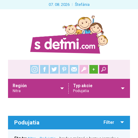
07. 08. 2026
Štefánia
+
Región
Typ akcie
Nitra
Podujatia
Podujatia
Filter