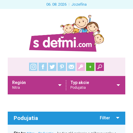
06. 08. 2026
Jozefína
+
Región
Typ akcie
Nitra
Podujatia
Podujatia
Filter