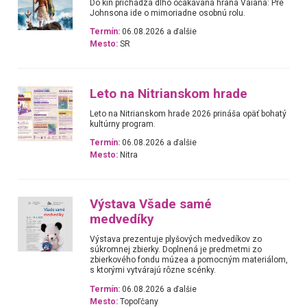
Do kín prichádza dlho očakávaná hraná Vaiana: Pre
Johnsona ide o mimoriadne osobnú rolu.
Termín:
06.08.2026 a ďalšie
Mesto:
SR
Leto na Nitrianskom hrade
Leto na Nitrianskom hrade 2026 prináša opäť bohatý
kultúrny program.
Termín:
06.08.2026 a ďalšie
Mesto:
Nitra
Výstava Všade samé
medvedíky
Výstava prezentuje plyšových medvedíkov zo
súkromnej zbierky. Doplnená je predmetmi zo
zbierkového fondu múzea a pomocným materiálom,
s ktorými vytvárajú rôzne scénky.
Termín:
06.08.2026 a ďalšie
Mesto:
Topoľčany