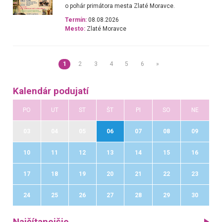
o pohár primátora mesta Zlaté Moravce.
Termín:
08.08.2026
Mesto:
Zlaté Moravce
1
2
3
4
5
6
»
Kalendár podujatí
PO
UT
ST
ŠT
PI
SO
NE
03
04
05
06
07
08
09
10
11
12
13
14
15
16
17
18
19
20
21
22
23
24
25
26
27
28
29
30