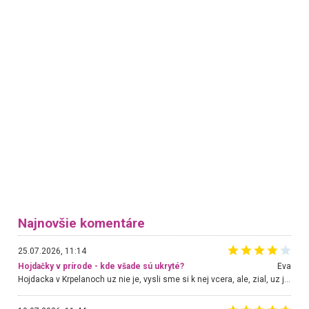
Najnovšie komentáre
25.07.2026, 11:14
Hojdačky v prírode - kde všade sú ukryté?
Eva
Hojdacka v Krpelanoch uz nie je, vysli sme si k nej vcera, ale, zial, uz je znicena. Ak sem planujete cestu len kvoli hojdacke, mozete si ju usetrit. Krasny vyhlad je tu vsak aj bez hojdacky :-)