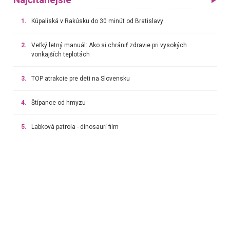
Najčítanejšie
1.
Kúpaliská v Rakúsku do 30 minút od Bratislavy
2.
Veľký letný manuál: Ako si chrániť zdravie pri vysokých
vonkajších teplotách
3.
TOP atrakcie pre deti na Slovensku
4.
Štípance od hmyzu
5.
Labková patrola - dinosaurí film