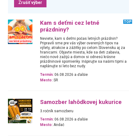
Zrušiť výber
Kam s deťmi cez letné
TOP
prázdniny?
Neviete, kam s deťmi počas letných prázdnin?
Pripravili sme pre vás výber overených tipov na
výlety, atrakcie a zážitky po celom Slovensku aj za
hranicami. Objavte miesta, kde sa deti zabavia,
niečo nové zažijú a domov si odnesú krásne
prázdninové spomienky. Inšpirujte sa našimi tipmi a
naplánujte si leto bez nudy.
Termín:
06.08.2026 a ďalšie
Mesto:
SR
Samozber lahôdkovej kukurice
3.ročník samozberu
Termín:
06.08.2026 a ďalšie
Mesto:
Andač