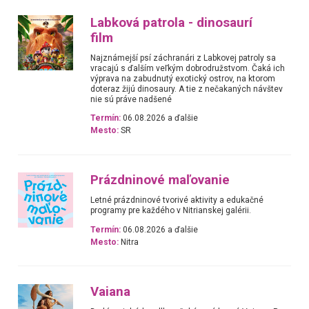
Labková patrola - dinosaurí
film
Najznámejší psí záchranári z Labkovej patroly sa
vracajú s ďalším veľkým dobrodružstvom. Čaká ich
výprava na zabudnutý exotický ostrov, na ktorom
doteraz žijú dinosaury. A tie z nečakaných návštev
nie sú práve nadšené
Termín:
06.08.2026 a ďalšie
Mesto:
SR
Prázdninové maľovanie
Letné prázdninové tvorivé aktivity a edukačné
programy pre každého v Nitrianskej galérii.
Termín:
06.08.2026 a ďalšie
Mesto:
Nitra
Vaiana