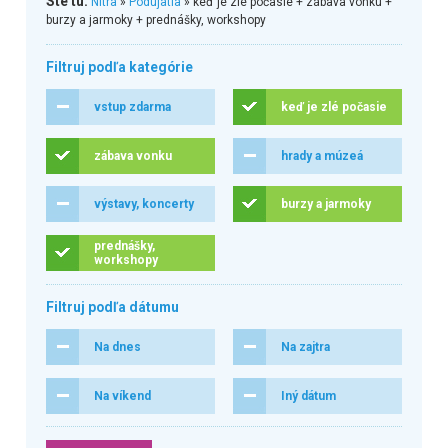
Ste tu:
Nitra
»
Podujatia
» keď je zlé počasie + zábava vonku +
burzy a jarmoky + prednášky, workshopy
Filtruj podľa kategórie
vstup zdarma
keď je zlé počasie
zábava vonku
hrady a múzeá
výstavy, koncerty
burzy a jarmoky
prednášky,
workshopy
Filtruj podľa dátumu
Na dnes
Na zajtra
Na víkend
Iný dátum