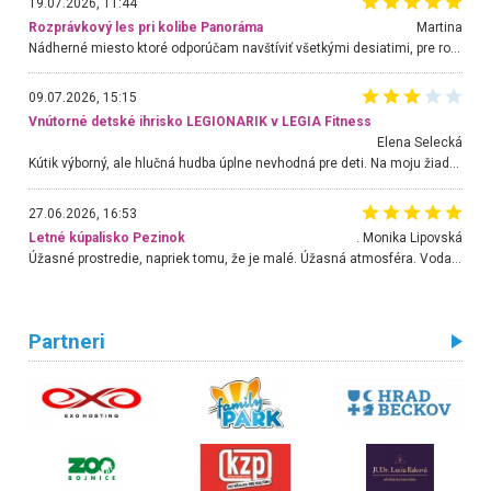
19.07.2026, 11:44
Rozprávkový les pri kolibe Panoráma
Martina
Nádherné miesto ktoré odporúčam navštíviť všetkými desiatimi, pre rodiny s deťmi, dôchodcom... Proste a jednoducho ozaj rozprávkový les.. určite ešte prídeme. Odniesli sme si na pamiatku krásne tričká,
09.07.2026, 15:15
Vnútorné detské ihrisko LEGIONARIK v LEGIA Fitness
Elena Selecká
Kútik výborný, ale hlučná hudba úplne nevhodná pre deti. Na moju žiadosť o aspoň sušenie nereagovali.
27.06.2026, 16:53
Letné kúpalisko Pezinok
. Monika Lipovská
Úžasné prostredie, napriek tomu, že je malé. Úžasná atmosféra. Voda fantastická a nádherná. Ľudí je pomerne veľa, ale su mili a ohľaduplní. Je veľmi zaujímavé sledovať, ako dokážu spolu športovať cudzí ľudia a bez ohľadu na vek. Vládne tu pohoda. Vnuka neviem dostať z vody. Ďakujem za krásny deň . Urcite sa sem vrátim. Jediný problém je s parkovaním, ale aj ten sa mi podarilo vyriešiť. Monika Bratislava
Partneri