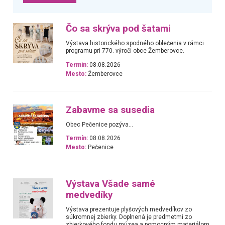
Čo sa skrýva pod šatami
Výstava historického spodného oblečenia v rámci
programu pri 770. výročí obce Žemberovce.
Termín:
08.08.2026
Mesto:
Žemberovce
Zabavme sa susedia
Obec Pečenice pozýva...
Termín:
08.08.2026
Mesto:
Pečenice
Výstava Všade samé
medvedíky
Výstava prezentuje plyšových medvedíkov zo
súkromnej zbierky. Doplnená je predmetmi zo
zbierkového fondu múzea a pomocným materiálom,