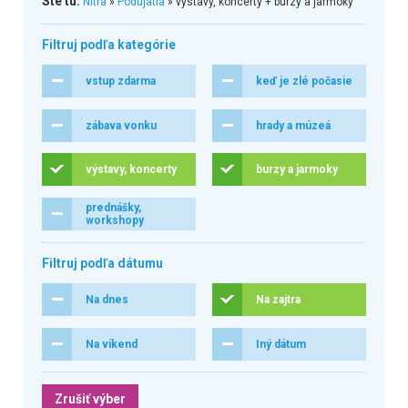
Ste tu:
Nitra
»
Podujatia
» výstavy, koncerty + burzy a jarmoky
Filtruj podľa kategórie
vstup zdarma
keď je zlé počasie
zábava vonku
hrady a múzeá
výstavy, koncerty
burzy a jarmoky
prednášky,
workshopy
Filtruj podľa dátumu
Na dnes
Na zajtra
Na víkend
Iný dátum
Zrušiť výber