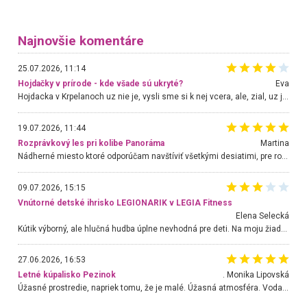
Najnovšie komentáre
25.07.2026, 11:14
Hojdačky v prírode - kde všade sú ukryté?
Eva
Hojdacka v Krpelanoch uz nie je, vysli sme si k nej vcera, ale, zial, uz je znicena. Ak sem planujete cestu len kvoli hojdacke, mozete si ju usetrit. Krasny vyhlad je tu vsak aj bez hojdacky :-)
19.07.2026, 11:44
Rozprávkový les pri kolibe Panoráma
Martina
Nádherné miesto ktoré odporúčam navštíviť všetkými desiatimi, pre rodiny s deťmi, dôchodcom... Proste a jednoducho ozaj rozprávkový les.. určite ešte prídeme. Odniesli sme si na pamiatku krásne tričká,
09.07.2026, 15:15
Vnútorné detské ihrisko LEGIONARIK v LEGIA Fitness
Elena Selecká
Kútik výborný, ale hlučná hudba úplne nevhodná pre deti. Na moju žiadosť o aspoň sušenie nereagovali.
27.06.2026, 16:53
Letné kúpalisko Pezinok
. Monika Lipovská
Úžasné prostredie, napriek tomu, že je malé. Úžasná atmosféra. Voda fantastická a nádherná. Ľudí je pomerne veľa, ale su mili a ohľaduplní. Je veľmi zaujímavé sledovať, ako dokážu spolu športovať cudzí ľudia a bez ohľadu na vek. Vládne tu pohoda. Vnuka neviem dostať z vody. Ďakujem za krásny deň . Urcite sa sem vrátim. Jediný problém je s parkovaním, ale aj ten sa mi podarilo vyriešiť. Monika Bratislava