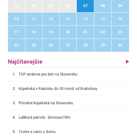
03
04
05
06
07
08
09
10
11
12
13
14
15
16
17
18
19
20
21
22
23
24
25
26
27
28
29
30
Najčítanejšie
1.
TOP atrakcie pre deti na Slovensku
2.
Kúpaliská v Rakúsku do 30 minút od Bratislavy
3.
Prírodné kúpaliská na Slovensku
4.
Labková patrola - dinosaurí film
5.
Tvorte s nami z domu