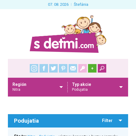
07. 08. 2026
Štefánia
+
Región
Typ akcie
Nitra
Podujatia
Podujatia
Filter