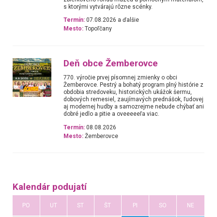
s ktorými vytvárajú rôzne scénky.
Termín:
07.08.2026 a ďalšie
Mesto:
Topoľčany
Deň obce Žemberovce
770. výročie prvej písomnej zmienky o obci
Žemberovce. Pestrý a bohatý program plný histórie z
obdobia stredoveku, historických ukážok šermu,
dobových remesiel, zaujímavých prednášok, ľudovej
aj modernej hudby a samozrejme nebude chýbať ani
dobré jedlo a pitie a oveeeeeľa viac.
Termín:
08.08.2026
Mesto:
Žemberovce
Kalendár podujatí
PO
UT
ST
ŠT
PI
SO
NE