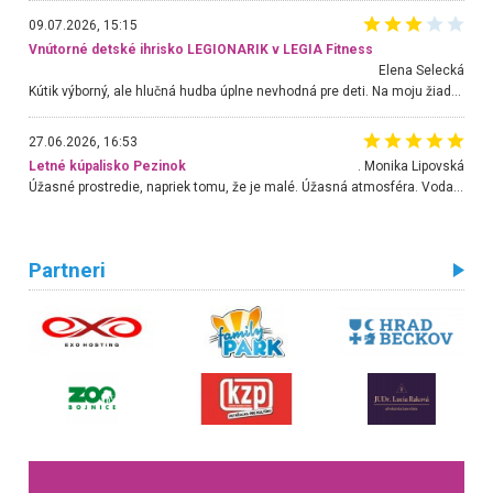
09.07.2026, 15:15
Vnútorné detské ihrisko LEGIONARIK v LEGIA Fitness
Elena Selecká
Kútik výborný, ale hlučná hudba úplne nevhodná pre deti. Na moju žiadosť o aspoň sušenie nereagovali.
27.06.2026, 16:53
Letné kúpalisko Pezinok
. Monika Lipovská
Úžasné prostredie, napriek tomu, že je malé. Úžasná atmosféra. Voda fantastická a nádherná. Ľudí je pomerne veľa, ale su mili a ohľaduplní. Je veľmi zaujímavé sledovať, ako dokážu spolu športovať cudzí ľudia a bez ohľadu na vek. Vládne tu pohoda. Vnuka neviem dostať z vody. Ďakujem za krásny deň . Urcite sa sem vrátim. Jediný problém je s parkovaním, ale aj ten sa mi podarilo vyriešiť. Monika Bratislava
Partneri