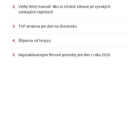
2.
Veľký letný manuál: Ako si chrániť zdravie pri vysokých
vonkajších teplotách
3.
TOP atrakcie pre deti na Slovensku
4.
Štípance od hmyzu
5.
Najočakávanejšie filmové premiéry pre deti v roku 2026