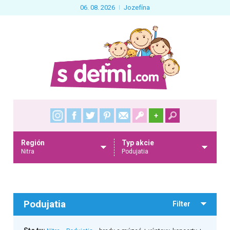
06. 08. 2026
Jozefína
+
Región
Typ akcie
Nitra
Podujatia
Podujatia
Filter