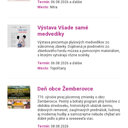
Termín:
06.08.2026 a ďalšie
Mesto:
Nitra
Výstava Všade samé
medvedíky
Výstava prezentuje plyšových medvedíkov zo
súkromnej zbierky. Doplnená je predmetmi zo
zbierkového fondu múzea a pomocným materiálom,
s ktorými vytvárajú rôzne scénky.
Termín:
06.08.2026 a ďalšie
Mesto:
Topoľčany
Deň obce Žemberovce
770. výročie prvej písomnej zmienky o obci
Žemberovce. Pestrý a bohatý program plný histórie z
obdobia stredoveku, historických ukážok šermu,
dobových remesiel, zaujímavých prednášok, ľudovej
aj modernej hudby a samozrejme nebude chýbať ani
dobré jedlo a pitie a oveeeeeľa viac.
Termín:
08.08.2026