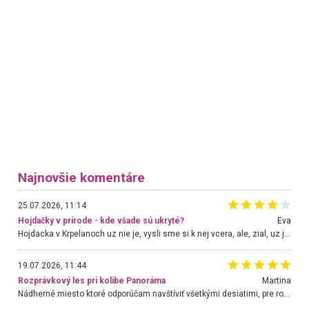
Najnovšie komentáre
25.07.2026, 11:14
Hojdačky v prírode - kde všade sú ukryté?
Eva
Hojdacka v Krpelanoch uz nie je, vysli sme si k nej vcera, ale, zial, uz je znicena. Ak sem planujete cestu len kvoli hojdacke, mozete si ju usetrit. Krasny vyhlad je tu vsak aj bez hojdacky :-)
19.07.2026, 11:44
Rozprávkový les pri kolibe Panoráma
Martina
Nádherné miesto ktoré odporúčam navštíviť všetkými desiatimi, pre rodiny s deťmi, dôchodcom... Proste a jednoducho ozaj rozprávkový les.. určite ešte prídeme. Odniesli sme si na pamiatku krásne tričká,