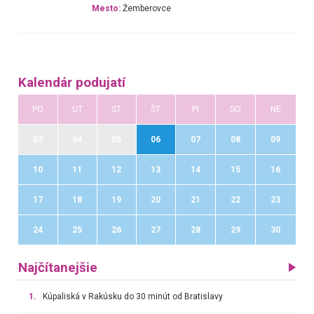
Mesto:
Žemberovce
Kalendár podujatí
PO
UT
ST
ŠT
PI
SO
NE
03
04
05
06
07
08
09
10
11
12
13
14
15
16
17
18
19
20
21
22
23
24
25
26
27
28
29
30
Najčítanejšie
1.
Kúpaliská v Rakúsku do 30 minút od Bratislavy