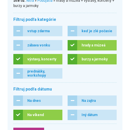
Ste tu:
Nitra
»
Podujatia
» hrady a múzeá + výstavy, koncerty +
burzy a jarmoky
Filtruj podľa kategórie
vstup zdarma
keď je zlé počasie
zábava vonku
hrady a múzeá
výstavy, koncerty
burzy a jarmoky
prednášky,
workshopy
Filtruj podľa dátumu
Na dnes
Na zajtra
Na víkend
Iný dátum