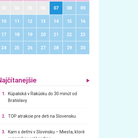
03
04
05
06
07
08
09
10
11
12
13
14
15
16
17
18
19
20
21
22
23
24
25
26
27
28
29
30
Najčítanejšie
1.
Kúpaliská v Rakúsku do 30 minút od
Bratislavy
2.
TOP atrakcie pre deti na Slovensku
3.
Kam s deťmi v Slovinsku – Miesta, ktoré