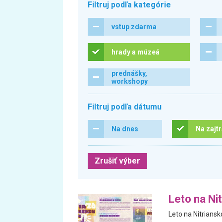
Filtruj podľa kategórie
vstup zdarma
hrady a múzeá
prednášky,
workshopy
Filtruj podľa dátumu
Na dnes
Na zajt
Zrušiť výber
Leto na Ni
Leto na Nitrians