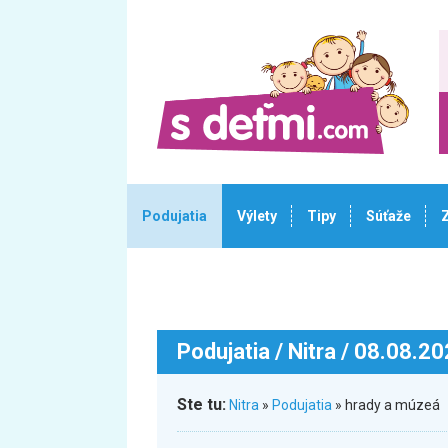
Podujatia
Výlety
Tipy
Súťaže
Podujatia
/ Nitra / 08.08.2
Ste tu:
Nitra
»
Podujatia
» hrady a múzeá