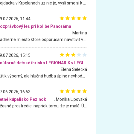
Hojdacka v Krpelanoch uz nie je, vysli sme si k nej vcera, ale, zial, uz je znicena. Ak sem planujete cestu len kvoli hojdacke, mozete si ju usetrit. Krasny vyhlad je tu vsak aj bez hojdacky :-)
9.07.2026, 11:44
ozprávkový les pri kolibe Panoráma
Martina
Nádherné miesto ktoré odporúčam navštíviť všetkými desiatimi, pre rodiny s deťmi, dôchodcom... Proste a jednoducho ozaj rozprávkový les.. určite ešte prídeme. Odniesli sme si na pamiatku krásne tričká,
9.07.2026, 15:15
Vnútorné detské ihrisko LEGIONARIK v LEGIA Fitness
Elena Selecká
Kútik výborný, ale hlučná hudba úplne nevhodná pre deti. Na moju žiadosť o aspoň sušenie nereagovali.
7.06.2026, 16:53
etné kúpalisko Pezinok
. Monika Lipovská
Úžasné prostredie, napriek tomu, že je malé. Úžasná atmosféra. Voda fantastická a nádherná. Ľudí je pomerne veľa, ale su mili a ohľaduplní. Je veľmi zaujímavé sledovať, ako dokážu spolu športovať cudzí ľudia a bez ohľadu na vek. Vládne tu pohoda. Vnuka neviem dostať z vody. Ďakujem za krásny deň . Urcite sa sem vrátim. Jediný problém je s parkovaním, ale aj ten sa mi podarilo vyriešiť. Monika Bratislava