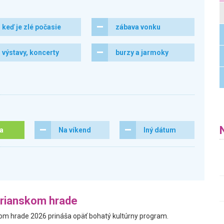
keď je zlé počasie
zábava vonku
výstavy, koncerty
burzy a jarmoky
ra
Na víkend
Iný dátum
trianskom hrade
kom hrade 2026 prináša opäť bohatý kultúrny program.