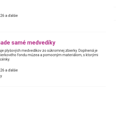
26 a ďalšie
šade samé medvedíky
je plyšových medvedíkov zo súkromnej zbierky. Doplnená je
ierkového fondu múzea a pomocným materiálom, s ktorými
scénky.
26 a ďalšie
y