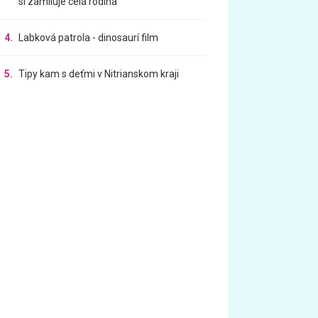
si zamiluje celá rodina
4.
Labková patrola - dinosaurí film
5.
Tipy kam s deťmi v Nitrianskom kraji