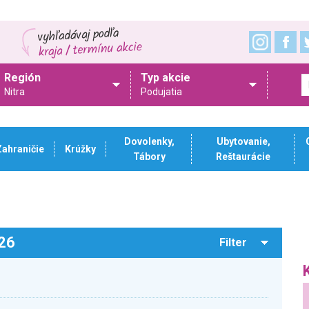
Región
Typ akcie
Nitra
Podujatia
Dovolenky,
Ubytovanie,
Zahraničie
Krúžky
Tábory
Reštaurácie
026
Filter