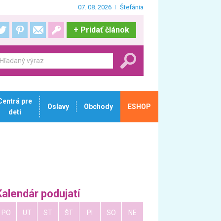
07. 08. 2026
Štefánia
+
Pridať článok
Centrá pre
Oslavy
Obchody
ESHOP
deti
Kalendár podujatí
PO
UT
ST
ŠT
PI
SO
NE