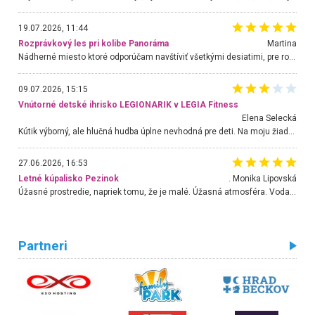
19.07.2026, 11:44
Rozprávkový les pri kolibe Panoráma
Martina
Nádherné miesto ktoré odporúčam navštíviť všetkými desiatimi, pre rodiny s deťmi, dôchodcom... Proste a jednoducho ozaj rozprávkový les.. určite ešte prídeme. Odniesli sme si na pamiatku krásne tričká,
09.07.2026, 15:15
Vnútorné detské ihrisko LEGIONARIK v LEGIA Fitness
Elena Selecká
Kútik výborný, ale hlučná hudba úplne nevhodná pre deti. Na moju žiadosť o aspoň sušenie nereagovali.
27.06.2026, 16:53
Letné kúpalisko Pezinok
. Monika Lipovská
Úžasné prostredie, napriek tomu, že je malé. Úžasná atmosféra. Voda fantastická a nádherná. Ľudí je pomerne veľa, ale su mili a ohľaduplní. Je veľmi zaujímavé sledovať, ako dokážu spolu športovať cudzí ľudia a bez ohľadu na vek. Vládne tu pohoda. Vnuka neviem dostať z vody. Ďakujem za krásny deň . Urcite sa sem vrátim. Jediný problém je s parkovaním, ale aj ten sa mi podarilo vyriešiť. Monika Bratislava
Partneri