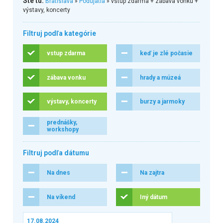
Ste tu:
Bratislava
»
Podujatia
» vstup zdarma + zábava vonku +
výstavy, koncerty
Filtruj podľa kategórie
vstup zdarma
keď je zlé počasie
zábava vonku
hrady a múzeá
výstavy, koncerty
burzy a jarmoky
prednášky,
workshopy
Filtruj podľa dátumu
Na dnes
Na zajtra
Na víkend
Iný dátum