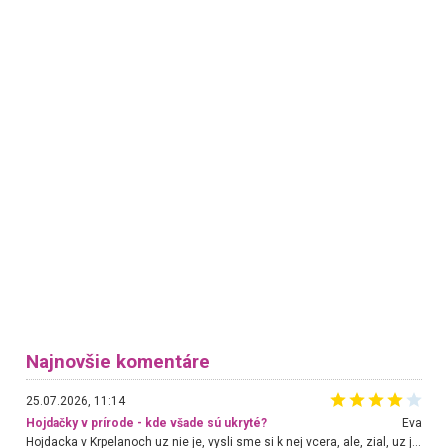
Najnovšie komentáre
25.07.2026, 11:14
Hojdačky v prírode - kde všade sú ukryté?
Eva
Hojdacka v Krpelanoch uz nie je, vysli sme si k nej vcera, ale, zial, uz je znicena. Ak sem planujete cestu len kvoli hojdacke, mozete si ju usetrit. Krasny vyhlad je tu vsak aj bez hojdacky :-)