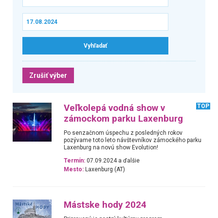
Zrušiť výber
Veľkolepá vodná show v
TOP
zámockom parku Laxenburg
Po senzačnom úspechu z posledných rokov
pozývame toto leto návštevníkov zámockého parku
Laxenburg na novú show Evolution!
Termín:
07.09.2024 a ďalšie
Mesto:
Laxenburg (AT)
Mástske hody 2024