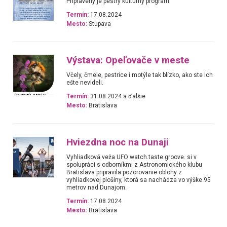
Pripravený je pestrý kultúrny program.
Termín:
17.08.2024
Mesto:
Stupava
Výstava: Opeľovače v meste
Včely, čmele, pestrice i motýle tak blízko, ako ste ich
ešte nevideli.
Termín:
31.08.2024 a ďalšie
Mesto:
Bratislava
Hviezdna noc na Dunaji
Vyhliadková veža UFO watch.taste.groove. si v
spolupráci s odborníkmi z Astronomického klubu
Bratislava pripravila pozorovanie oblohy z
vyhliadkovej plošiny, ktorá sa nachádza vo výške 95
metrov nad Dunajom.
Termín:
17.08.2024
Mesto:
Bratislava