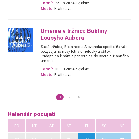
Termín:
25.08.2024 a ďalšie
Mesto:
Bratislava
Umenie v tržnici: Bubliny
Lousyho Aubera
Stará tržnica, Biela noc a Slovenská sporiteľňa vás
pozývajú na nový letný umelecký zážitok.
Pridajte sa k nám a ponorte sa do sveta súčasného
umenia.
Termín:
30.08.2024 a ďalšie
Mesto:
Bratislava
1
2
»
Kalendár podujatí
PO
UT
ST
ŠT
PI
SO
NE