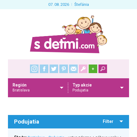
07. 08. 2026
Štefánia
+
Región
Typ akcie
Bratislava
Podujatia
Podujatia
Filter