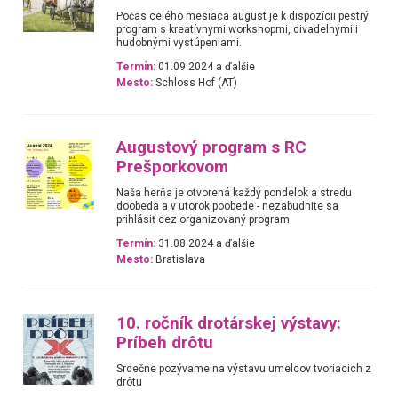
Počas celého mesiaca august je k dispozícii pestrý
program s kreatívnymi workshopmi, divadelnými i
hudobnými vystúpeniami.
Termín:
01.09.2024 a ďalšie
Mesto:
Schloss Hof (AT)
Augustový program s RC
Prešporkovom
Naša herňa je otvorená každý pondelok a stredu
doobeda a v utorok poobede - nezabudnite sa
prihlásiť cez organizovaný program.
Termín:
31.08.2024 a ďalšie
Mesto:
Bratislava
10. ročník drotárskej výstavy:
Príbeh drôtu
Srdečne pozývame na výstavu umelcov tvoriacich z
drôtu