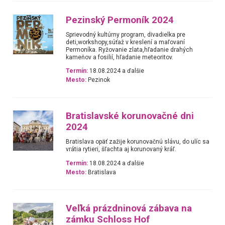
Pezinský Permoník 2024
Sprievodný kultúrny program, divadielka pre
deti,workshopy,súťaž v kreslení a maľovaní
Permoníka. Ryžovanie zlata,hľadanie drahých
kameňov a fosilií, hľadanie meteoritov.
Termín:
18.08.2024 a ďalšie
Mesto:
Pezinok
Bratislavské korunovačné dni
2024
Bratislava opäť zažije korunovačnú slávu, do ulíc sa
vrátia rytieri, šľachta aj korunovaný kráľ.
Termín:
18.08.2024 a ďalšie
Mesto:
Bratislava
Veľká prázdninová zábava na
zámku Schloss Hof