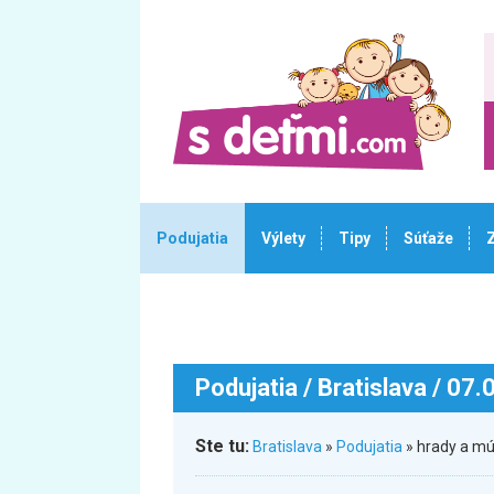
Podujatia
Výlety
Tipy
Súťaže
Podujatia
/ Bratislava / 07
Ste tu:
Bratislava
»
Podujatia
» hrady a mú