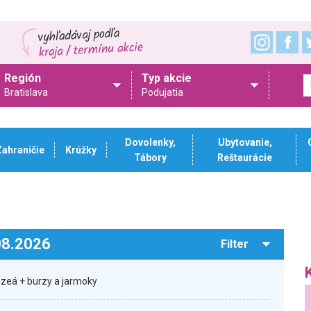
Región
Typ akcie
Bratislava
Podujatia
Dovolenky,
Ubytovanie,
Zahraničie
Krúžky
Tábory
Reštaurácie
.08.2026
Filter
zeá + burzy a jarmoky