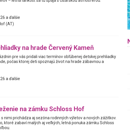
avov – letná ľahkosť sa tu spája s cisárskou atmosférou.
26 a ďalšie
of (AT)
hliadky na hrade Červený Kameň
zdnin pre vás pridali viac termínov obľúbenej detskej prehliadky
ade, počas ktorej deti spoznajú život na hrade zábavnou a
26 a ďalšie
eženie na zámku Schloss Hof
 s nimi prichádza aj sezóna rodinných výletov a nových zážitkov.
o, ktoré zabaví malých aj veľkých, letná ponuka zámku Schloss
oľbou.