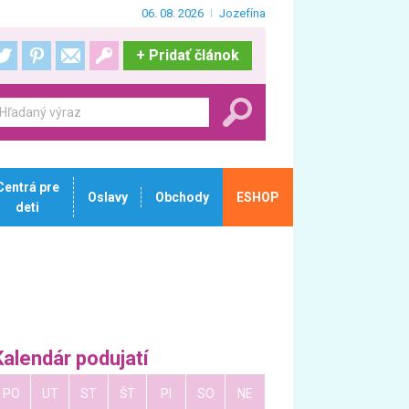
06. 08. 2026
Jozefína
+
Pridať článok
Centrá pre
Oslavy
Obchody
ESHOP
deti
Kalendár podujatí
PO
UT
ST
ŠT
PI
SO
NE