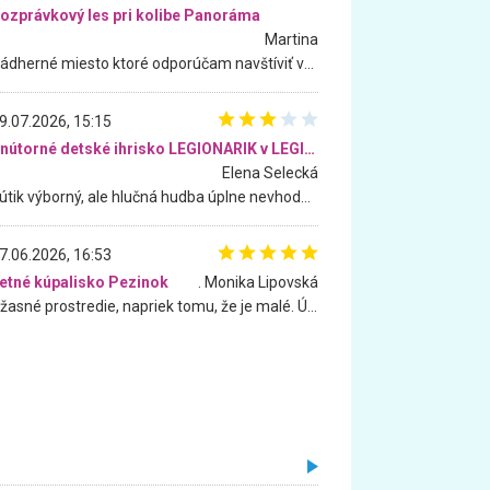
ozprávkový les pri kolibe Panoráma
Martina
Nádherné miesto ktoré odporúčam navštíviť všetkými desiatimi, pre rodiny s deťmi, dôchodcom... Proste a jednoducho ozaj rozprávkový les.. určite ešte prídeme. Odniesli sme si na pamiatku krásne tričká,
9.07.2026, 15:15
Vnútorné detské ihrisko LEGIONARIK v LEGIA Fitness
Elena Selecká
Kútik výborný, ale hlučná hudba úplne nevhodná pre deti. Na moju žiadosť o aspoň sušenie nereagovali.
7.06.2026, 16:53
etné kúpalisko Pezinok
. Monika Lipovská
Úžasné prostredie, napriek tomu, že je malé. Úžasná atmosféra. Voda fantastická a nádherná. Ľudí je pomerne veľa, ale su mili a ohľaduplní. Je veľmi zaujímavé sledovať, ako dokážu spolu športovať cudzí ľudia a bez ohľadu na vek. Vládne tu pohoda. Vnuka neviem dostať z vody. Ďakujem za krásny deň . Urcite sa sem vrátim. Jediný problém je s parkovaním, ale aj ten sa mi podarilo vyriešiť. Monika Bratislava