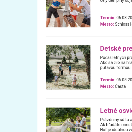
celý deň plný obj
Termín:
06.08.20
Mesto:
Schloss H
Detské pre
Počas letných prá
Ako sa žilo na hr
pútavou formou.
Termín:
06.08.20
Mesto:
Častá
Letné osvi
Prázdniny sú tu a
Ak hľadáte miest
Hof je ideálnou v