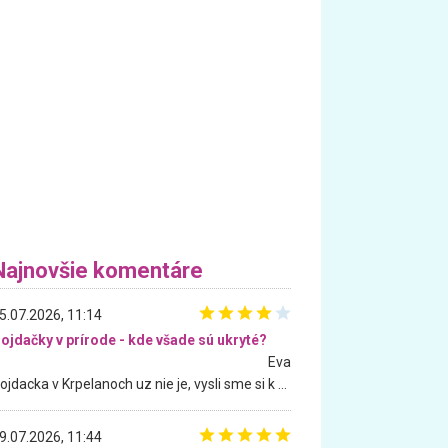
Najnovšie komentáre
5.07.2026, 11:14
ojdačky v prírode - kde všade sú ukryté?
Eva
Hojdacka v Krpelanoch uz nie je, vysli sme si k nej vcera, ale, zial, uz je znicena. Ak sem planujete cestu len kvoli hojdacke, mozete si ju usetrit. Krasny vyhlad je tu vsak aj bez hojdacky :-)
9.07.2026, 11:44