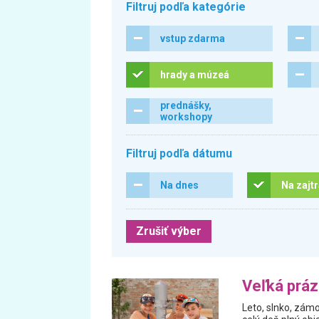
Filtruj podľa kategórie
vstup zdarma
hrady a múzeá
prednášky,
workshopy
Filtruj podľa dátumu
Na dnes
Na zajt
Zrušiť výber
Veľká prá
Leto, slnko, zám