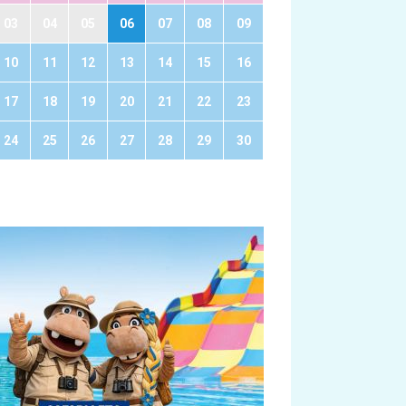
03
04
05
06
07
08
09
10
11
12
13
14
15
16
17
18
19
20
21
22
23
24
25
26
27
28
29
30