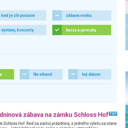
keď je zlé počasie
zábava vonku
výstavy, koncerty
burzy a jarmoky
ra
Na víkend
Iný dátum
zdninová zábava na zámku Schloss Hof
TOP
ok Schloss Hof: Keď sa začnú prázdniny, z jedného výletu sa stane