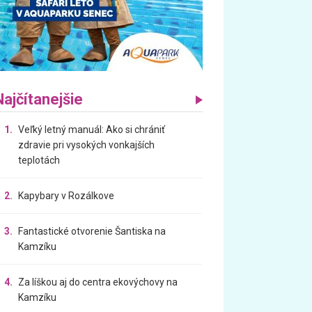
Najčítanejšie
1.
Veľký letný manuál: Ako si chrániť
zdravie pri vysokých vonkajších
teplotách
2.
Kapybary v Rozálkove
3.
Fantastické otvorenie Šantiska na
Kamzíku
4.
Za líškou aj do centra ekovýchovy na
Kamzíku