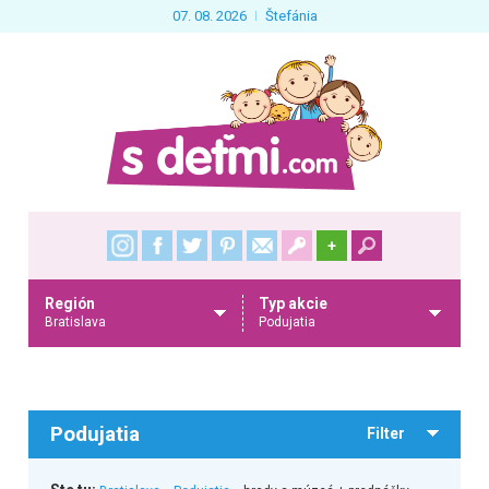
07. 08. 2026
Štefánia
+
Región
Typ akcie
Bratislava
Podujatia
Podujatia
Filter