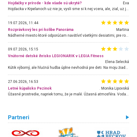
Hojdačky v prírode - kde všade sú ukryté?
Eva
Hojdacka v Krpelanoch uz nie je, vysli sme si k nej vcera, ale, zial, uz je znicena. Ak sem planujete cestu len kvoli hojdacke, mozete si ju usetrit. Krasny vyhlad je tu vsak aj bez hojdacky :-)
19.07.2026, 11:44
Rozprávkový les pri kolibe Panoráma
Martina
Nádherné miesto ktoré odporúčam navštíviť všetkými desiatimi, pre rodiny s deťmi, dôchodcom... Proste a jednoducho ozaj rozprávkový les.. určite ešte prídeme. Odniesli sme si na pamiatku krásne tričká,
09.07.2026, 15:15
Vnútorné detské ihrisko LEGIONARIK v LEGIA Fitness
Elena Selecká
Kútik výborný, ale hlučná hudba úplne nevhodná pre deti. Na moju žiadosť o aspoň sušenie nereagovali.
27.06.2026, 16:53
Letné kúpalisko Pezinok
. Monika Lipovská
Úžasné prostredie, napriek tomu, že je malé. Úžasná atmosféra. Voda fantastická a nádherná. Ľudí je pomerne veľa, ale su mili a ohľaduplní. Je veľmi zaujímavé sledovať, ako dokážu spolu športovať cudzí ľudia a bez ohľadu na vek. Vládne tu pohoda. Vnuka neviem dostať z vody. Ďakujem za krásny deň . Urcite sa sem vrátim. Jediný problém je s parkovaním, ale aj ten sa mi podarilo vyriešiť. Monika Bratislava
Partneri