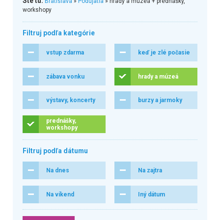
Ste tu:
Bratislava
»
Podujatia
» hrady a múzeá + prednášky,
workshopy
Filtruj podľa kategórie
vstup zdarma
keď je zlé počasie
zábava vonku
hrady a múzeá
výstavy, koncerty
burzy a jarmoky
prednášky,
workshopy
Filtruj podľa dátumu
Na dnes
Na zajtra
Na víkend
Iný dátum