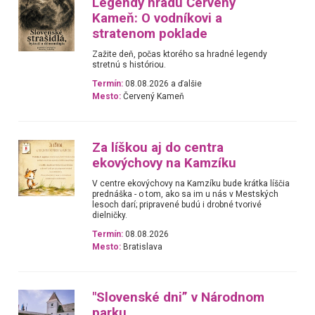
Legendy hradu Červený
Kameň: O vodníkovi a
stratenom poklade
Zažite deň, počas ktorého sa hradné legendy
stretnú s históriou.
Termín:
08.08.2026 a ďalšie
Mesto:
Červený Kameň
Za líškou aj do centra
ekovýchovy na Kamzíku
V centre ekovýchovy na Kamzíku bude krátka líščia
prednáška - o tom, ako sa im u nás v Mestských
lesoch darí; pripravené budú i drobné tvorivé
dielničky.
Termín:
08.08.2026
Mesto:
Bratislava
"Slovenské dni” v Národnom
parku