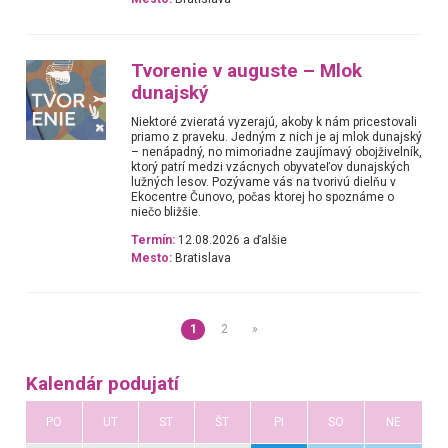
Tvorenie v auguste – Mlok
dunajský
Niektoré zvieratá vyzerajú, akoby k nám pricestovali
priamo z praveku. Jedným z nich je aj mlok dunajský
– nenápadný, no mimoriadne zaujímavý obojživelník,
ktorý patrí medzi vzácnych obyvateľov dunajských
lužných lesov. Pozývame vás na tvorivú dielňu v
Ekocentre Čunovo, počas ktorej ho spoznáme o
niečo bližšie.
Termín:
12.08.2026 a ďalšie
Mesto:
Bratislava
1
2
»
Kalendár podujatí
PO
UT
ST
ŠT
PI
SO
NE