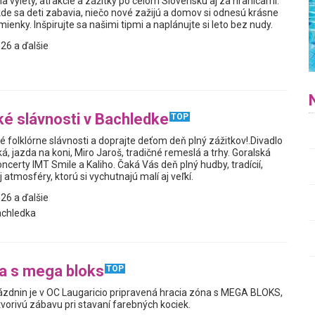
a výlety, atrakcie a zážitky po celom Slovensku aj za hranicami.
kde sa deti zabavia, niečo nové zažijú a domov si odnesú krásne
enky. Inšpirujte sa našimi tipmi a naplánujte si leto bez nudy.
26 a ďalšie
ké slávnosti v Bachledke
TOP
é folklórne slávnosti a doprajte deťom deň plný zážitkov!.Divadlo
, jazda na koni, Miro Jaroš, tradičné remeslá a trhy. Goralská
ncerty IMT Smile a Kaliho. Čaká Vás deň plný hudby, tradícií,
 atmosféry, ktorú si vychutnajú malí aj veľkí.
26 a ďalšie
achledka
a s mega bloks
TOP
ázdnin je v OC Laugaricio pripravená hracia zóna s MEGA BLOKS,
tvorivú zábavu pri stavaní farebných kociek.