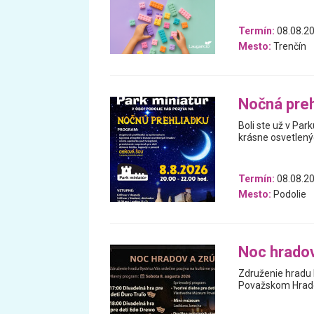
Termín:
08.08.20
Mesto:
Trenčín
Nočná preh
Boli ste už v Pa
krásne osvetlený
Termín:
08.08.2
Mesto:
Podolie
Noc hrado
Združenie hradu 
Považskom Hrad