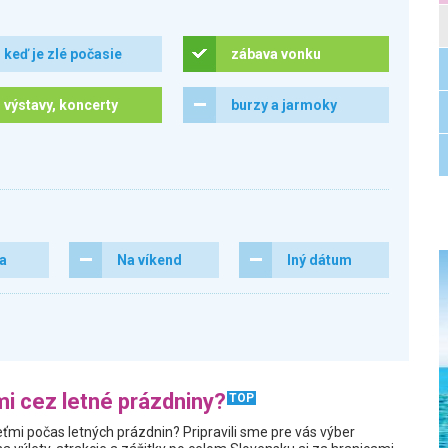
keď je zlé počasie
zábava vonku
výstavy, koncerty
burzy a jarmoky
ra
Na víkend
Iný dátum
i cez letné prázdniny?
TOP
ťmi počas letných prázdnin? Pripravili sme pre vás výber