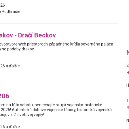
026
 Podhradie
akov - Dračí Beckov
ovootvorených priestoroch západného krídla severného paláca
zne podoby drakov.
2
26 a ďalšie
H
206
1
m na túto sobotu, nenechajte si ujsť vojensko-historické
R
 2026! Autentické dobové vojenské tábory, historická vojenská
bojov z 2. svetovej vojny!
26 a ďalšie