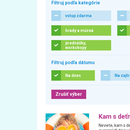
Filtruj podľa kategórie
vstup zdarma
hrady a múzeá
prednášky,
workshopy
Filtruj podľa dátumu
Na dnes
Na zajt
Zrušiť výber
Kam s deťm
Neviete, kam s de