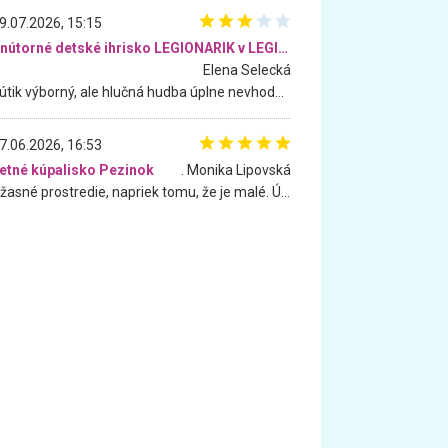
9.07.2026, 15:15
Vnútorné detské ihrisko LEGIONARIK v LEGIA Fitness
Elena Selecká
Kútik výborný, ale hlučná hudba úplne nevhodná pre deti. Na moju žiadosť o aspoň sušenie nereagovali.
7.06.2026, 16:53
etné kúpalisko Pezinok
. Monika Lipovská
Úžasné prostredie, napriek tomu, že je malé. Úžasná atmosféra. Voda fantastická a nádherná. Ľudí je pomerne veľa, ale su mili a ohľaduplní. Je veľmi zaujímavé sledovať, ako dokážu spolu športovať cudzí ľudia a bez ohľadu na vek. Vládne tu pohoda. Vnuka neviem dostať z vody. Ďakujem za krásny deň . Urcite sa sem vrátim. Jediný problém je s parkovaním, ale aj ten sa mi podarilo vyriešiť. Monika Bratislava