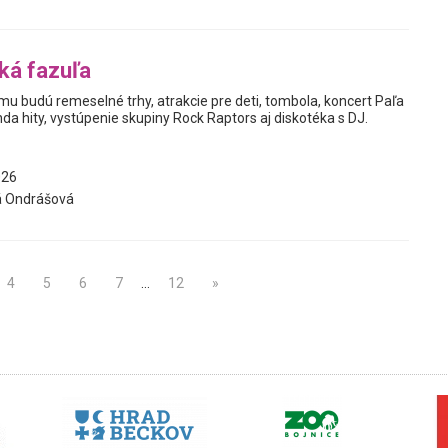
ká fazuľa
u budú remeselné trhy, atrakcie pre deti, tombola, koncert Paľa
da hity, vystúpenie skupiny Rock Raptors aj diskotéka s DJ.
026
á Ondrášová
4
5
6
7
…
12
»