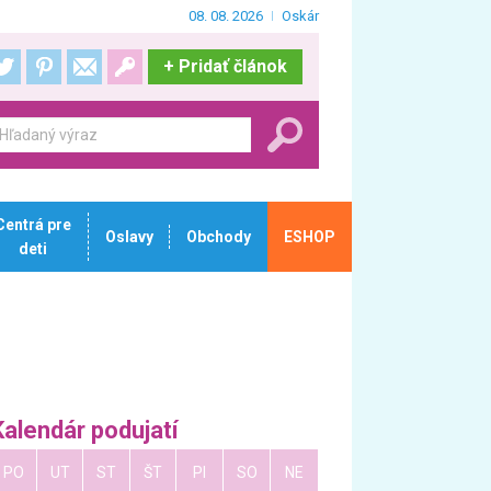
08. 08. 2026
Oskár
+
Pridať článok
Centrá pre
Oslavy
Obchody
ESHOP
deti
Kalendár podujatí
PO
UT
ST
ŠT
PI
SO
NE