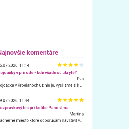
Najnovšie komentáre
5.07.2026, 11:14
ojdačky v prírode - kde všade sú ukryté?
Eva
Hojdacka v Krpelanoch uz nie je, vysli sme si k nej vcera, ale, zial, uz je znicena. Ak sem planujete cestu len kvoli hojdacke, mozete si ju usetrit. Krasny vyhlad je tu vsak aj bez hojdacky :-)
9.07.2026, 11:44
ozprávkový les pri kolibe Panoráma
Martina
Nádherné miesto ktoré odporúčam navštíviť všetkými desiatimi, pre rodiny s deťmi, dôchodcom... Proste a jednoducho ozaj rozprávkový les.. určite ešte prídeme. Odniesli sme si na pamiatku krásne tričká,