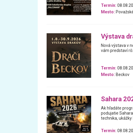
Termín:
08.08.2
Mesto:
Považské
Výstava dr
Nová výstava v n
vám predstaví rô
Termín:
08.08.20
Mesto:
Beckov
Sahara 20
Ak hľadáte progra
podujatie Sahara
technika, ukážky 
Termín:
08.08.20