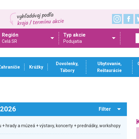
Región
Typ akcie
Celá SR
Podujatia
Dovolenky,
Ubytovanie,
Zahraničie
Krúžky
Tábory
Reštaurácie
.2026
Filter
 + hrady a múzeá + výstavy, koncerty + prednášky, workshopy