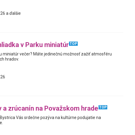
26 a ďalšie
liadka v Parku miniatúr
TOP
rku miniatúr večer? Máte jedinečnú možnosť zažiť atmosféru
ch hradov.
026
v a zrúcanín na Považskom hrade
TOP
Bystrica Vás srdečne pozýva na kultúrne podujatie na
e.