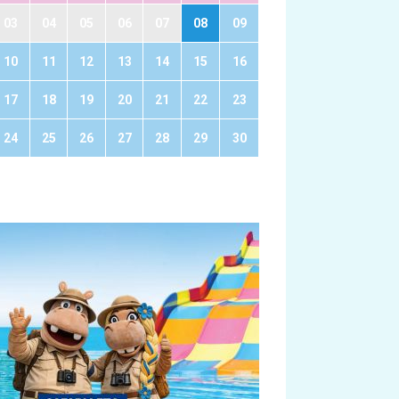
03
04
05
06
07
08
09
10
11
12
13
14
15
16
17
18
19
20
21
22
23
24
25
26
27
28
29
30