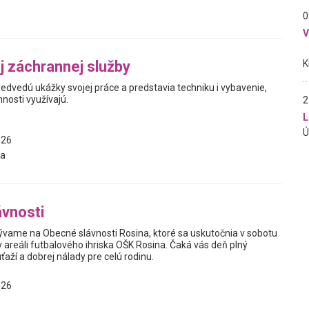
0
j záchrannej služby
redvedú ukážky svojej práce a predstavia techniku i vybavenie,
innosti využívajú.
2
L
026
a
vnosti
vame na Obecné slávnosti Rosina, ktoré sa uskutočnia v sobotu
 areáli futbalového ihriska OŠK Rosina. Čaká vás deň plný
ťaží a dobrej nálady pre celú rodinu.
026