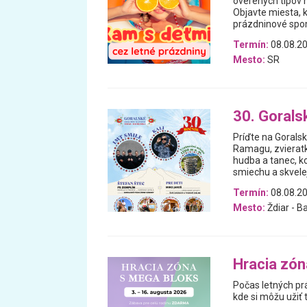
overených tipov n
Objavte miesta, 
prázdninové spomi
Termín:
08.08.20
Mesto:
SR
30. Gorals
Príďte na Goralsk
Ramagu, zvieratká
hudba a tanec, ko
smiechu a skvelej
Termín:
08.08.20
Mesto:
Ždiar - B
Hracia zón
Počas letných pr
kde si môžu užiť 