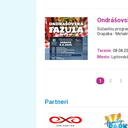
Ondrášovs
Súčasťou program
Drapáka - Metalin
Termín:
08.08.2
Mesto:
Liptovsk
1
2
3
Partneri