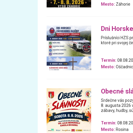
Mesto:
Záhorie
Dni Horske
Príslušníci HZS p
ktoré pri svojej č
Termín:
08.08.2
Mesto:
Oščadnic
Obecné slá
Srdečne vás pozý
8. augusta 2026 v
zábavy, hudby, sú
Termín:
08.08.2
Mesto:
Rosina