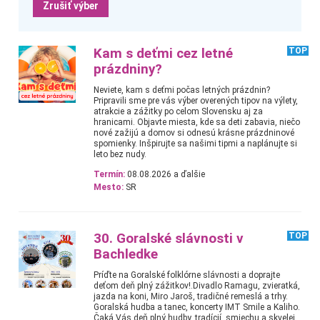
Zrušiť výber
Kam s deťmi cez letné
TOP
prázdniny?
Neviete, kam s deťmi počas letných prázdnin?
Pripravili sme pre vás výber overených tipov na výlety,
atrakcie a zážitky po celom Slovensku aj za
hranicami. Objavte miesta, kde sa deti zabavia, niečo
nové zažijú a domov si odnesú krásne prázdninové
spomienky. Inšpirujte sa našimi tipmi a naplánujte si
leto bez nudy.
Termín:
08.08.2026 a ďalšie
Mesto:
SR
30. Goralské slávnosti v
TOP
Bachledke
Príďte na Goralské folklórne slávnosti a doprajte
deťom deň plný zážitkov!.Divadlo Ramagu, zvieratká,
jazda na koni, Miro Jaroš, tradičné remeslá a trhy.
Goralská hudba a tanec, koncerty IMT Smile a Kaliho.
Čaká Vás deň plný hudby, tradícií, smiechu a skvelej