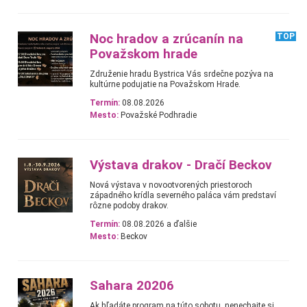
Noc hradov a zrúcanín na
TOP
Považskom hrade
Združenie hradu Bystrica Vás srdečne pozýva na
kultúrne podujatie na Považskom Hrade.
Termín:
08.08.2026
Mesto:
Považské Podhradie
Výstava drakov - Dračí Beckov
Nová výstava v novootvorených priestoroch
západného krídla severného paláca vám predstaví
rôzne podoby drakov.
Termín:
08.08.2026 a ďalšie
Mesto:
Beckov
Sahara 20206
Ak hľadáte program na túto sobotu, nenechajte si