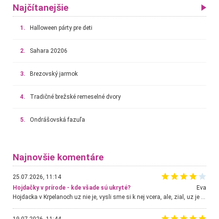
Najčítanejšie
1.
Halloween párty pre deti
2.
Sahara 20206
3.
Brezovský jarmok
4.
Tradičné brežské remeselné dvory
5.
Ondrášovská fazuľa
Najnovšie komentáre
25.07.2026, 11:14
Hojdačky v prírode - kde všade sú ukryté?
Eva
Hojdacka v Krpelanoch uz nie je, vysli sme si k nej vcera, ale, zial, uz je znicena. Ak sem planujete cestu len kvoli hojdacke, mozete si ju usetrit. Krasny vyhlad je tu vsak aj bez hojdacky :-)