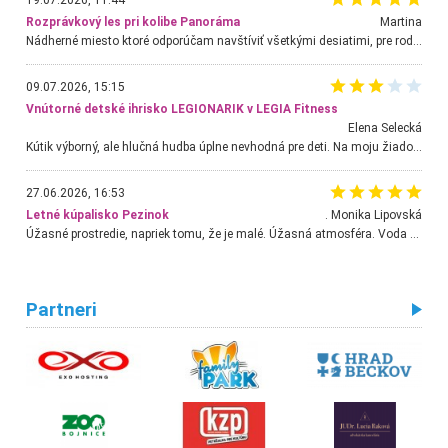
19.07.2026, 11:44
Rozprávkový les pri kolibe Panoráma
Martina
Nádherné miesto ktoré odporúčam navštíviť všetkými desiatimi, pre rodiny s deťmi, dôchodcom... Proste a jednoducho ozaj rozprávkový les.. určite ešte prídeme. Odniesli sme si na pamiatku krásne tričká,
09.07.2026, 15:15
Vnútorné detské ihrisko LEGIONARIK v LEGIA Fitness
Elena Selecká
Kútik výborný, ale hlučná hudba úplne nevhodná pre deti. Na moju žiadosť o aspoň sušenie nereagovali.
27.06.2026, 16:53
Letné kúpalisko Pezinok
. Monika Lipovská
Úžasné prostredie, napriek tomu, že je malé. Úžasná atmosféra. Voda fantastická a nádherná. Ľudí je pomerne veľa, ale su mili a ohľaduplní. Je veľmi zaujímavé sledovať, ako dokážu spolu športovať cudzí ľudia a bez ohľadu na vek. Vládne tu pohoda. Vnuka neviem dostať z vody. Ďakujem za krásny deň . Urcite sa sem vrátim. Jediný problém je s parkovaním, ale aj ten sa mi podarilo vyriešiť. Monika Bratislava
Partneri