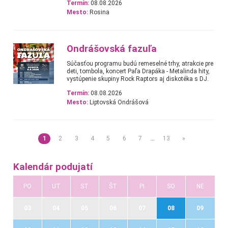
Termín:
08.08.2026
Mesto:
Rosina
Ondrášovská fazuľa
Súčasťou programu budú remeselné trhy, atrakcie pre
deti, tombola, koncert Paľa Drapáka - Metalinda hity,
vystúpenie skupiny Rock Raptors aj diskotéka s DJ.
Termín:
08.08.2026
Mesto:
Liptovská Ondrášová
1
2
3
4
5
6
7
…
13
»
Kalendár podujatí
PO
UT
ST
ŠT
PI
SO
NE
03
04
05
06
07
08
09