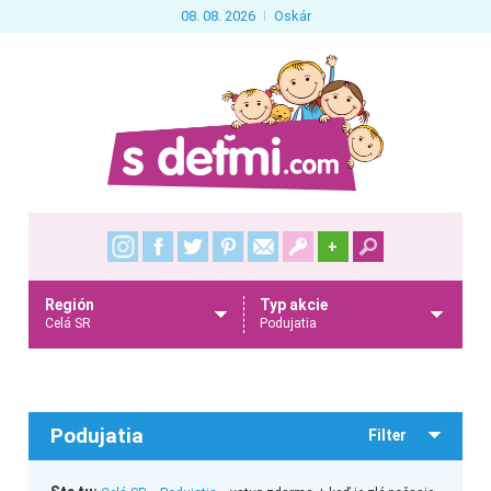
08. 08. 2026
Oskár
+
Región
Typ akcie
Celá SR
Podujatia
Podujatia
Filter