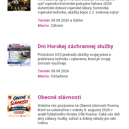
ujsť vojensko-historické podujatie Sahara 2026!
Autentické dobové vojenské tábory, historická
vojenská technika, ukážky bojov z 2. svetovej vojny!
Termín:
08.08.2026 a ďalšie
Mesto:
Záhorie
Dni Horskej záchrannej služby
Príslušníci HZS predvedú ukážky svojej práce a
predstavia techniku i vybavenie, ktoré pri svojej
činnosti využívajú.
Termín:
08.08.2026
Mesto:
Oščadnica
Obecné slávnosti
Srdečne vás pozývame na Obecné slávnosti Rosina,
ktoré sa uskutočnia v sobotu 8. augusta 2026 v
areáli futbalového ihriska OŠK Rosina. Čaká vás deň
plný zábavy, hudby, súťaží a dobrej nálady pre celú
rodinu.