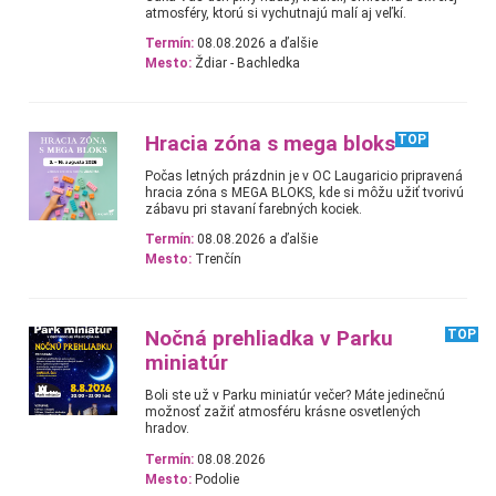
atmosféry, ktorú si vychutnajú malí aj veľkí.
Termín:
08.08.2026 a ďalšie
Mesto:
Ždiar - Bachledka
Hracia zóna s mega bloks
TOP
Počas letných prázdnin je v OC Laugaricio pripravená
hracia zóna s MEGA BLOKS, kde si môžu užiť tvorivú
zábavu pri stavaní farebných kociek.
Termín:
08.08.2026 a ďalšie
Mesto:
Trenčín
Nočná prehliadka v Parku
TOP
miniatúr
Boli ste už v Parku miniatúr večer? Máte jedinečnú
možnosť zažiť atmosféru krásne osvetlených
hradov.
Termín:
08.08.2026
Mesto:
Podolie