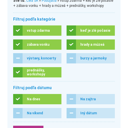
Ste tu:
Celá SR
»
Podujatia
» vstup zdarma + keď je zlé počasie
+ zábava vonku + hrady a múzeá + prednášky, workshopy
Filtruj podľa kategórie
vstup zdarma
keď je zlé počasie
zábava vonku
hrady a múzeá
výstavy, koncerty
burzy a jarmoky
prednášky,
workshopy
Filtruj podľa dátumu
Na dnes
Na zajtra
Na víkend
Iný dátum