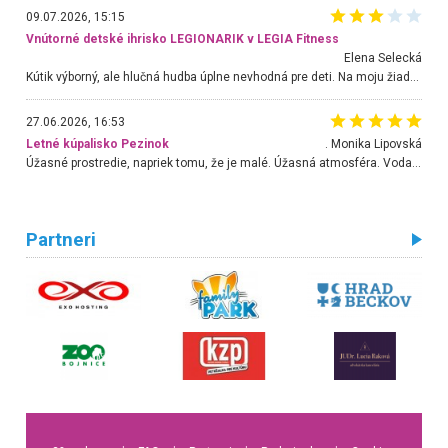
09.07.2026, 15:15
Vnútorné detské ihrisko LEGIONARIK v LEGIA Fitness
Elena Selecká
Kútik výborný, ale hlučná hudba úplne nevhodná pre deti. Na moju žiadosť o aspoň sušenie nereagovali.
27.06.2026, 16:53
Letné kúpalisko Pezinok
. Monika Lipovská
Úžasné prostredie, napriek tomu, že je malé. Úžasná atmosféra. Voda fantastická a nádherná. Ľudí je pomerne veľa, ale su mili a ohľaduplní. Je veľmi zaujímavé sledovať, ako dokážu spolu športovať cudzí ľudia a bez ohľadu na vek. Vládne tu pohoda. Vnuka neviem dostať z vody. Ďakujem za krásny deň . Urcite sa sem vrátim. Jediný problém je s parkovaním, ale aj ten sa mi podarilo vyriešiť. Monika Bratislava
Partneri