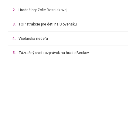
2.
Hradné hry Žofie Bosniakovej
3.
TOP atrakcie pre deti na Slovensku
4.
Včelárska nedeľa
5.
Zázračný svet rozprávok na hrade Beckov