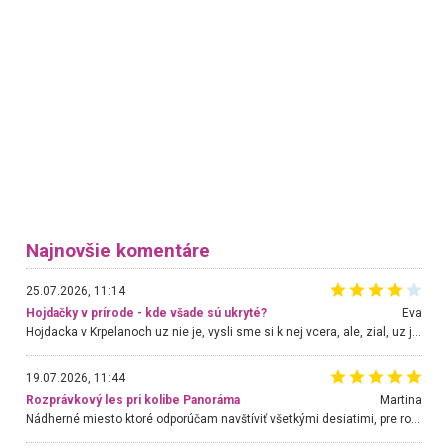
Najnovšie komentáre
25.07.2026, 11:14
Hojdačky v prírode - kde všade sú ukryté?
Eva
Hojdacka v Krpelanoch uz nie je, vysli sme si k nej vcera, ale, zial, uz je znicena. Ak sem planujete cestu len kvoli hojdacke, mozete si ju usetrit. Krasny vyhlad je tu vsak aj bez hojdacky :-)
19.07.2026, 11:44
Rozprávkový les pri kolibe Panoráma
Martina
Nádherné miesto ktoré odporúčam navštíviť všetkými desiatimi, pre rodiny s deťmi, dôchodcom... Proste a jednoducho ozaj rozprávkový les.. určite ešte prídeme. Odniesli sme si na pamiatku krásne tričká,