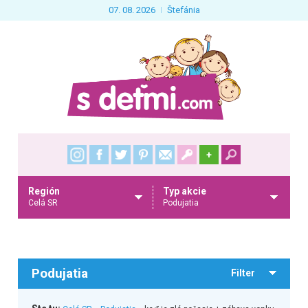
07. 08. 2026
Štefánia
+
Región
Typ akcie
Celá SR
Podujatia
Podujatia
Filter