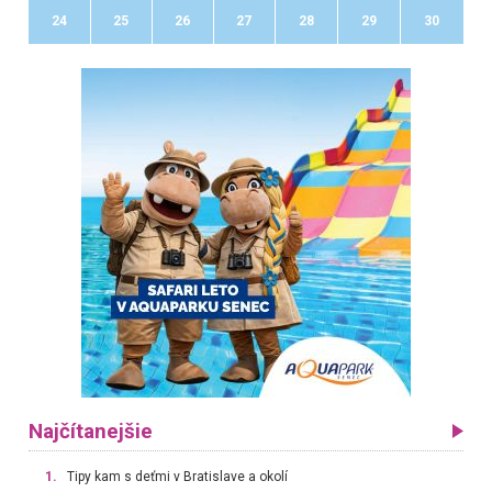
24
25
26
27
28
29
30
Najčítanejšie
1.
Tipy kam s deťmi v Bratislave a okolí