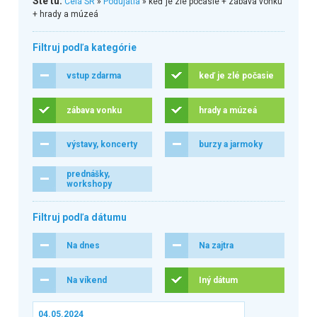
Ste tu:
Celá SR
»
Podujatia
» keď je zlé počasie + zábava vonku
+ hrady a múzeá
Filtruj podľa kategórie
vstup zdarma
keď je zlé počasie
zábava vonku
hrady a múzeá
výstavy, koncerty
burzy a jarmoky
prednášky,
workshopy
Filtruj podľa dátumu
Na dnes
Na zajtra
Na víkend
Iný dátum