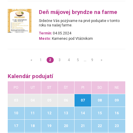
Deň májovej bryndze na farme
Srdečne Vás pozývame na prvé podujatie v tomto
roku na našej farme.
Termín:
04.05.2024
Mesto:
Kamenec pod Vtáčnikom
«
1
2
3
4
5
…
9
»
Kalendár podujatí
PO
UT
ST
ŠT
PI
SO
NE
03
04
05
06
07
08
09
10
11
12
13
14
15
16
17
18
19
20
21
22
23