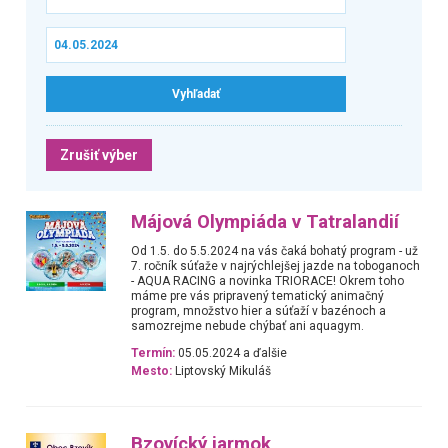
Zrušiť výber
Májová Olympiáda v Tatralandií
Od 1.5. do 5.5.2024 na vás čaká bohatý program - už
7. ročník súťaže v najrýchlejšej jazde na toboganoch
- AQUA RACING a novinka TRIORACE! Okrem toho
máme pre vás pripravený tematický animačný
program, množstvo hier a súťaží v bazénoch a
samozrejme nebude chýbať ani aquagym.
Termín:
05.05.2024 a ďalšie
Mesto:
Liptovský Mikuláš
Bzovícký jarmok