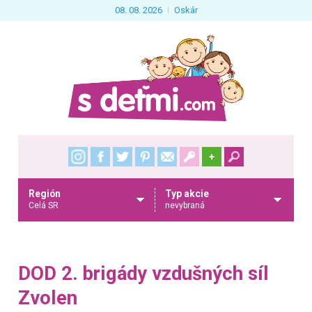
08. 08. 2026
Oskár
+
Región
Typ akcie
Celá SR
nevybraná
DOD 2. brigády vzdušných síl
Zvolen