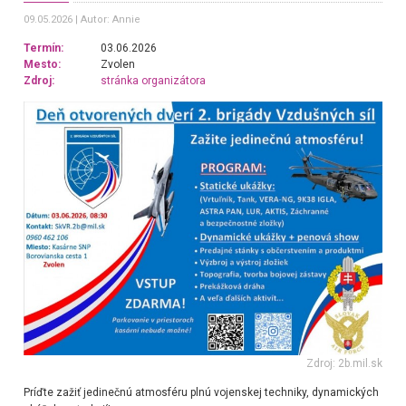
09.05.2026
Autor: Annie
Termín:
03.06.2026
Mesto:
Zvolen
Zdroj:
stránka organizátora
Zdroj: 2b.mil.sk
Príďte zažiť jedinečnú atmosféru plnú vojenskej techniky, dynamických