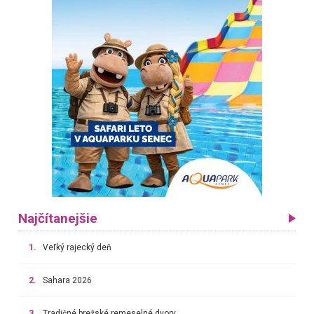
Najčítanejšie
1.
Veľký rajecký deň
2.
Sahara 2026
3.
Tradičné brežské remeselné dvory