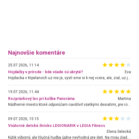
Najnovšie komentáre
25.07.2026, 11:14
Hojdačky v prírode - kde všade sú ukryté?
Eva
Hojdacka v Krpelanoch uz nie je, vysli sme si k nej vcera, ale, zial, uz je znicena. Ak sem planujete cestu len kvoli hojdacke, mozete si ju usetrit. Krasny vyhlad je tu vsak aj bez hojdacky :-)
19.07.2026, 11:44
Rozprávkový les pri kolibe Panoráma
Martina
Nádherné miesto ktoré odporúčam navštíviť všetkými desiatimi, pre rodiny s deťmi, dôchodcom... Proste a jednoducho ozaj rozprávkový les.. určite ešte prídeme. Odniesli sme si na pamiatku krásne tričká,
09.07.2026, 15:15
Vnútorné detské ihrisko LEGIONARIK v LEGIA Fitness
Elena Selecká
Kútik výborný, ale hlučná hudba úplne nevhodná pre deti. Na moju žiadosť o aspoň sušenie nereagovali.