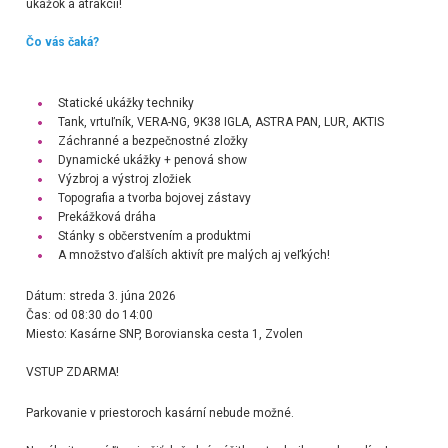
ukážok a atrakcií!
Čo vás čaká?
Statické ukážky techniky
Tank, vrtuľník, VERA-NG, 9K38 IGLA, ASTRA PAN, LUR, AKTIS
Záchranné a bezpečnostné zložky
Dynamické ukážky + penová show
Výzbroj a výstroj zložiek
Topografia a tvorba bojovej zástavy
Prekážková dráha
Stánky s občerstvením a produktmi
A množstvo ďalších aktivít pre malých aj veľkých!
Dátum: streda 3. júna 2026
Čas: od 08:30 do 14:00
Miesto: Kasárne SNP, Borovianska cesta 1, Zvolen
VSTUP ZDARMA!
Parkovanie v priestoroch kasární nebude možné.