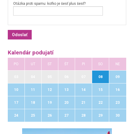
Otázka proti spamu: koľko je šesť plus šesť?
Kalendár podujatí
PO
UT
ST
ŠT
PI
SO
NE
03
04
05
06
07
08
09
10
11
12
13
14
15
16
17
18
19
20
21
22
23
24
25
26
27
28
29
30