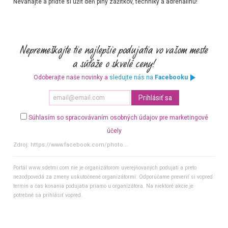
Neváhajte a príďte si užiť deň plný zážitkov, techniky a adrenalínu!
Odoberajte naše novinky a
sledujte nás na
Facebooku
Súhlasím so spracovávaním osobných údajov pre marketingové
účely
Zdroj:
https://www.facebook.com/photo...
Portál www.sdetmi.com nie je organizátorom uverejňovaných podujatí a preto
nezodpovedá za zmeny uskutočnené organizátormi. Odporúčame preveriť si vopred
termín a čas konania podujatia priamo u organizátora. Na niektoré akcie je
potrebné sa prihlásiť vopred.