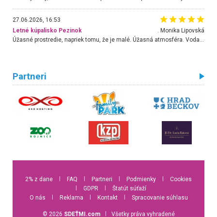
27.06.2026, 16:53
Letné kúpalisko Pezinok
. Monika Lipovská
Úžasné prostredie, napriek tomu, že je malé. Úžasná atmosféra. Voda fantastická a nádherná. Ľudí je pomerne veľa, ale su mili a ohľaduplní. Je veľmi zaujímavé sledovať, ako dokážu spolu športovať cudzí ľudia a bez ohľadu na vek. Vládne tu pohoda. Vnuka neviem dostať z vody. Ďakujem za krásny deň . Urcite sa sem vrátim. Jediný problém je s parkovaním, ale aj ten sa mi podarilo vyriešiť. Monika Bratislava
Partneri
2% z dane
l
FAQ
l
Partneri
l
Podmienky
l
Cookies
l
GDPR
l
Štatút súťaží
O nás
l
Reklama
l
Kontakt
l
Spracovanie súhlasu
© 2026
SDEŤMI.com
l
Všetky práva vyhradené