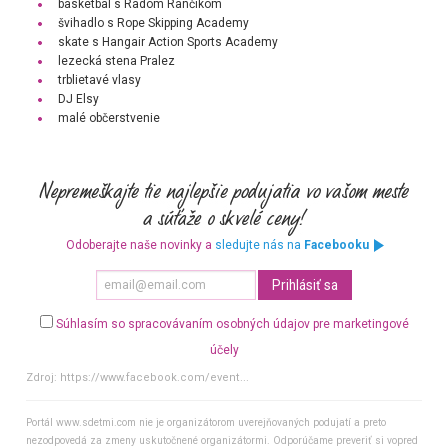
basketbal s Radom Rančíkom
švihadlo s Rope Skipping Academy
skate s Hangair Action Sports Academy
lezecká stena Pralez
trblietavé vlasy
DJ Elsy
malé občerstvenie
Odoberajte naše novinky a
sledujte nás na
Facebooku
Súhlasím so spracovávaním osobných údajov pre marketingové
účely
Zdroj:
https://www.facebook.com/event...
Portál www.sdetmi.com nie je organizátorom uverejňovaných podujatí a preto
nezodpovedá za zmeny uskutočnené organizátormi. Odporúčame preveriť si vopred