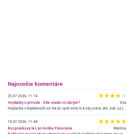
Najnovšie komentáre
25.07.2026, 11:14
Hojdačky v prírode - kde všade sú ukryté?
Eva
Hojdacka v Krpelanoch uz nie je, vysli sme si k nej vcera, ale, zial, uz je znicena. Ak sem planujete cestu len kvoli hojdacke, mozete si ju usetrit. Krasny vyhlad je tu vsak aj bez hojdacky :-)
19.07.2026, 11:44
Rozprávkový les pri kolibe Panoráma
Martina