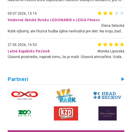
Nádherné miesto ktoré odporúčam navštíviť všetkými desiatimi, pre rodiny s deťmi, dôchodcom... Proste a jednoducho ozaj rozprávkový les.. určite ešte prídeme. Odniesli sme si na pamiatku krásne tričká,
09.07.2026, 15:15
Vnútorné detské ihrisko LEGIONARIK v LEGIA Fitness
Elena Selecká
Kútik výborný, ale hlučná hudba úplne nevhodná pre deti. Na moju žiadosť o aspoň sušenie nereagovali.
27.06.2026, 16:53
Letné kúpalisko Pezinok
. Monika Lipovská
Úžasné prostredie, napriek tomu, že je malé. Úžasná atmosféra. Voda fantastická a nádherná. Ľudí je pomerne veľa, ale su mili a ohľaduplní. Je veľmi zaujímavé sledovať, ako dokážu spolu športovať cudzí ľudia a bez ohľadu na vek. Vládne tu pohoda. Vnuka neviem dostať z vody. Ďakujem za krásny deň . Urcite sa sem vrátim. Jediný problém je s parkovaním, ale aj ten sa mi podarilo vyriešiť. Monika Bratislava
Partneri