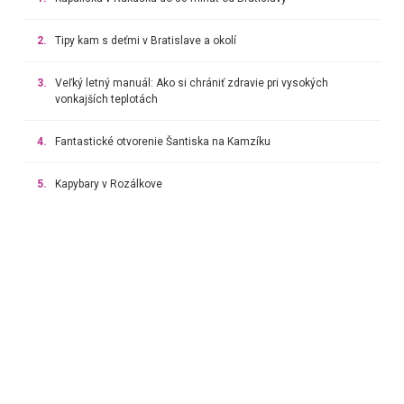
2.
Tipy kam s deťmi v Bratislave a okolí
3.
Veľký letný manuál: Ako si chrániť zdravie pri vysokých
vonkajších teplotách
4.
Fantastické otvorenie Šantiska na Kamzíku
5.
Kapybary v Rozálkove