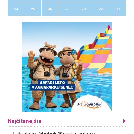
24
25
26
27
28
29
30
Najčítanejšie
1.
Kúpaliská v Rakúsku do 30 minút od Bratislavy