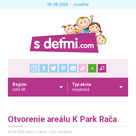
06. 08. 2026
Jozefína
+
Región
Typ akcie
Celá SR
nevybraná
Otvorenie areálu K Park Rača
04.05.2026
Autor: Laura
, Foto: Kaufland