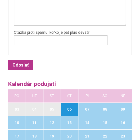
Otázka proti spamu: koľko je päť plus deväť?
Kalendár podujatí
PO
UT
ST
ŠT
PI
SO
NE
03
04
05
06
07
08
09
10
11
12
13
14
15
16
17
18
19
20
21
22
23