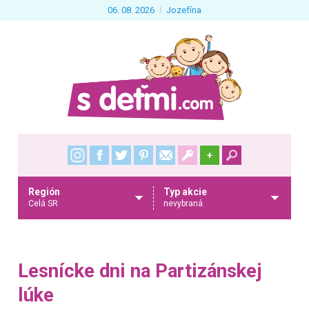
06. 08. 2026
Jozefína
+
Región
Typ akcie
Celá SR
nevybraná
Lesnícke dni na Partizánskej
lúke