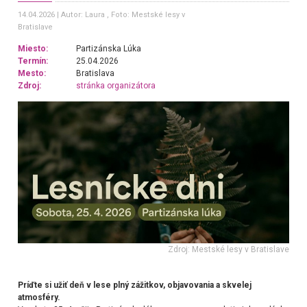
14.04.2026
Autor: Laura
, Foto: Mestské lesy v
Bratislave
Miesto:
Partizánska Lúka
Termín:
25.04.2026
Mesto:
Bratislava
Zdroj:
stránka organizátora
Zdroj: Mestské lesy v Bratislave
Príďte si užiť deň v lese plný zážitkov, objavovania a skvelej
atmosféry.