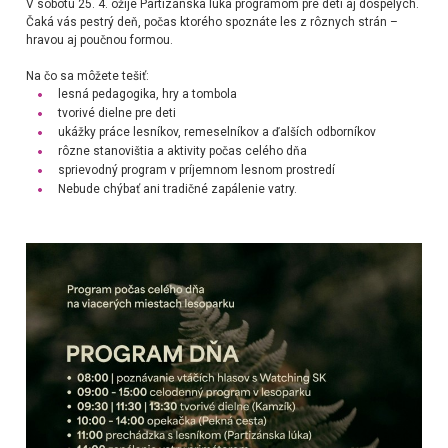
V sobotu 25. 4. ožije Partizánska lúka programom pre deti aj dospelých.
Čaká vás pestrý deň, počas ktorého spoznáte les z rôznych strán –
hravou aj poučnou formou.
Na čo sa môžete tešiť:
lesná pedagogika, hry a tombola
tvorivé dielne pre deti
ukážky práce lesníkov, remeselníkov a ďalších odborníkov
rôzne stanovištia a aktivity počas celého dňa
sprievodný program v príjemnom lesnom prostredí
Nebude chýbať ani tradičné zapálenie vatry.