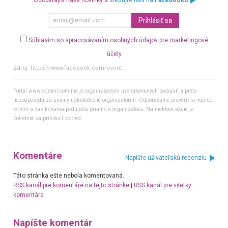
Odoberajte naše novinky a
sledujte nás na
Facebooku
Súhlasím so spracovávaním osobných údajov pre marketingové
účely
Zdroj:
https://www.facebook.com/event...
Portál www.sdetmi.com nie je organizátorom uverejňovaných podujatí a preto
nezodpovedá za zmeny uskutočnené organizátormi. Odporúčame preveriť si vopred
termín a čas konania podujatia priamo u organizátora. Na niektoré akcie je
potrebné sa prihlásiť vopred.
Komentáre
Napíšte užívateľskú recenziu
Táto stránka ešte nebola komentovaná.
RSS kanál pre komentáre na tejto stránke
|
RSS kanál pre všetky
komentáre
Napíšte komentár