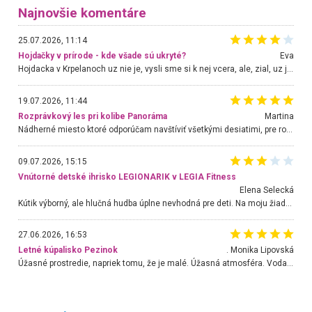
Najnovšie komentáre
25.07.2026, 11:14
Hojdačky v prírode - kde všade sú ukryté?
Eva
Hojdacka v Krpelanoch uz nie je, vysli sme si k nej vcera, ale, zial, uz je znicena. Ak sem planujete cestu len kvoli hojdacke, mozete si ju usetrit. Krasny vyhlad je tu vsak aj bez hojdacky :-)
19.07.2026, 11:44
Rozprávkový les pri kolibe Panoráma
Martina
Nádherné miesto ktoré odporúčam navštíviť všetkými desiatimi, pre rodiny s deťmi, dôchodcom... Proste a jednoducho ozaj rozprávkový les.. určite ešte prídeme. Odniesli sme si na pamiatku krásne tričká,
09.07.2026, 15:15
Vnútorné detské ihrisko LEGIONARIK v LEGIA Fitness
Elena Selecká
Kútik výborný, ale hlučná hudba úplne nevhodná pre deti. Na moju žiadosť o aspoň sušenie nereagovali.
27.06.2026, 16:53
Letné kúpalisko Pezinok
. Monika Lipovská
Úžasné prostredie, napriek tomu, že je malé. Úžasná atmosféra. Voda fantastická a nádherná. Ľudí je pomerne veľa, ale su mili a ohľaduplní. Je veľmi zaujímavé sledovať, ako dokážu spolu športovať cudzí ľudia a bez ohľadu na vek. Vládne tu pohoda. Vnuka neviem dostať z vody. Ďakujem za krásny deň . Urcite sa sem vrátim. Jediný problém je s parkovaním, ale aj ten sa mi podarilo vyriešiť. Monika Bratislava