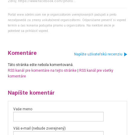
Zdroj:
https://www.facebook.com/photo...
Portál www.sdetmi.com nie je organizátorom uverejňovaných podujatí a preto
nezodpovedá za zmeny uskutočnené organizátormi. Odporúčame preveriť si vopred
termín a čas konania podujatia priamo u organizátora. Na niektoré akcie je
potrebné sa prihlásiť vopred.
Komentáre
Napíšte užívateľskú recenziu
Táto stránka ešte nebola komentovaná.
RSS kanál pre komentáre na tejto stránke
|
RSS kanál pre všetky
komentáre
Napíšte komentár
Vaše meno
Váš e-mail (nebude zverejnený)