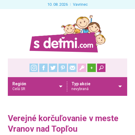
10. 08. 2026
Vavrinec
+
Región
Typ akcie
Celá SR
nevybraná
Verejné korčuľovanie v meste
Vranov nad Topľou