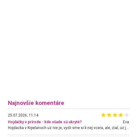
Najnovšie komentáre
25.07.2026, 11:14
Hojdačky v prírode - kde všade sú ukryté?
Eva
Hojdacka v Krpelanoch uz nie je, vysli sme si k nej vcera, ale, zial, uz je znicena. Ak sem planujete cestu len kvoli hojdacke, mozete si ju usetrit. Krasny vyhlad je tu vsak aj bez hojdacky :-)