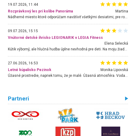
19.07.2026, 11:44
Rozprávkový les pri kolibe Panoráma
Martina
Nádherné miesto ktoré odporúčam navštíviť všetkými desiatimi, pre rodiny s deťmi, dôchodcom... Proste a jednoducho ozaj rozprávkový les.. určite ešte prídeme. Odniesli sme si na pamiatku krásne tričká,
09.07.2026, 15:15
Vnútorné detské ihrisko LEGIONARIK v LEGIA Fitness
Elena Selecká
Kútik výborný, ale hlučná hudba úplne nevhodná pre deti. Na moju žiadosť o aspoň sušenie nereagovali.
27.06.2026, 16:53
Letné kúpalisko Pezinok
. Monika Lipovská
Úžasné prostredie, napriek tomu, že je malé. Úžasná atmosféra. Voda fantastická a nádherná. Ľudí je pomerne veľa, ale su mili a ohľaduplní. Je veľmi zaujímavé sledovať, ako dokážu spolu športovať cudzí ľudia a bez ohľadu na vek. Vládne tu pohoda. Vnuka neviem dostať z vody. Ďakujem za krásny deň . Urcite sa sem vrátim. Jediný problém je s parkovaním, ale aj ten sa mi podarilo vyriešiť. Monika Bratislava
Partneri