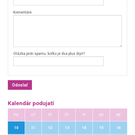
Komentáre
Otázka proti spamu: koľko je dva plus štyri?
Kalendár podujatí
PO
UT
ST
ŠT
PI
SO
NE
10
11
12
13
14
15
16