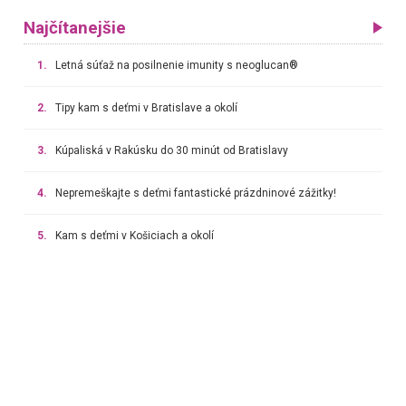
Najčítanejšie
1.
Letná súťaž na posilnenie imunity s neoglucan®
2.
Tipy kam s deťmi v Bratislave a okolí
3.
Kúpaliská v Rakúsku do 30 minút od Bratislavy
4.
Nepremeškajte s deťmi fantastické prázdninové zážitky!
5.
Kam s deťmi v Košiciach a okolí