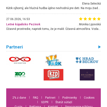
Elena Selecká
Kútik výborný, ale hlučná hudba úplne nevhodná pre deti. Na moju žiadosť o aspoň sušenie nereagovali.
27.06.2026, 16:53
Letné kúpalisko Pezinok
. Monika Lipovská
Úžasné prostredie, napriek tomu, že je malé. Úžasná atmosféra. Voda fantastická a nádherná. Ľudí je pomerne veľa, ale su mili a ohľaduplní. Je veľmi zaujímavé sledovať, ako dokážu spolu športovať cudzí ľudia a bez ohľadu na vek. Vládne tu pohoda. Vnuka neviem dostať z vody. Ďakujem za krásny deň . Urcite sa sem vrátim. Jediný problém je s parkovaním, ale aj ten sa mi podarilo vyriešiť. Monika Bratislava
Partneri
2% z dane
l
FAQ
l
Partneri
l
Podmienky
l
Cookies
l
GDPR
l
Štatút súťaží
O nás
l
Reklama
l
Kontakt
l
Spracovanie súhlasu