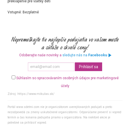
prekvapenie pre všetky deti
Vstupné:
Bezplatné
Odoberajte naše novinky a
sledujte nás na
Facebooku
Súhlasím so spracovávaním osobných údajov pre marketingové
účely
Zdroj:
https://www.mikulas.sk/
Portál www.sdetmi.com nie je organizátorom uverejňovaných podujatí a preto
nezodpovedá za zmeny uskutočnené organizátormi. Odporúčame preveriť si vopred
termín a čas konania podujatia priamo u organizátora. Na niektoré akcie je
potrebné sa prihlásiť vopred.