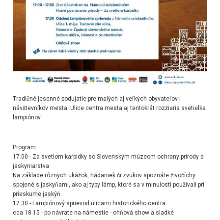
Tradičné jesenné podujatie pre malých aj veľkých obyvateľov i
návštevníkov mesta.
Ulice centra mesta aj tentokrát rozžiaria svetielka
lampiónov.
Program:
17.00
- Za svetlom karbidky so Slovenským múzeom ochrany prírody a
jaskyniarstva
Na základe rôznych ukážok, hádaniek či zvukov spoznáte živočíchy
spojené s jaskyňami, ako aj typy lámp, ktoré sa v minulosti používali pri
prieskume jaskýň.
17.30
- Lampiónový sprievod ulicami historického centra
cca 18.15
- po návrate na námestie - ohňová show a sladké