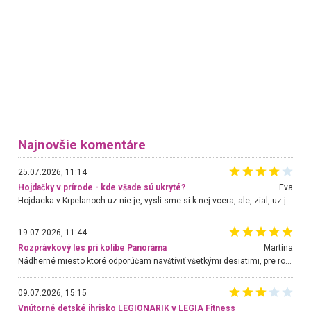
Najnovšie komentáre
25.07.2026, 11:14
Hojdačky v prírode - kde všade sú ukryté?
Eva
Hojdacka v Krpelanoch uz nie je, vysli sme si k nej vcera, ale, zial, uz je znicena. Ak sem planujete cestu len kvoli hojdacke, mozete si ju usetrit. Krasny vyhlad je tu vsak aj bez hojdacky :-)
19.07.2026, 11:44
Rozprávkový les pri kolibe Panoráma
Martina
Nádherné miesto ktoré odporúčam navštíviť všetkými desiatimi, pre rodiny s deťmi, dôchodcom... Proste a jednoducho ozaj rozprávkový les.. určite ešte prídeme. Odniesli sme si na pamiatku krásne tričká,
09.07.2026, 15:15
Vnútorné detské ihrisko LEGIONARIK v LEGIA Fitness