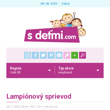
08. 08. 2026
Oskár
+
Región
Typ akcie
Celá SR
nevybraná
Lampiónový sprievod
04.11.2025
Autor: MS
, Foto: mikulas.sk