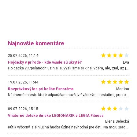
Najnovšie komentáre
25.07.2026, 11:14
Hojdačky v prírode - kde všade sú ukryté?
Eva
Hojdacka v Krpelanoch uz nie je, vysli sme si k nej vcera, ale, zial, uz je znicena. Ak sem planujete cestu len kvoli hojdacke, mozete si ju usetrit. Krasny vyhlad je tu vsak aj bez hojdacky :-)
19.07.2026, 11:44
Rozprávkový les pri kolibe Panoráma
Martina
Nádherné miesto ktoré odporúčam navštíviť všetkými desiatimi, pre rodiny s deťmi, dôchodcom... Proste a jednoducho ozaj rozprávkový les.. určite ešte prídeme. Odniesli sme si na pamiatku krásne tričká,
09.07.2026, 15:15
Vnútorné detské ihrisko LEGIONARIK v LEGIA Fitness
Elena Selecká
Kútik výborný, ale hlučná hudba úplne nevhodná pre deti. Na moju žiadosť o aspoň sušenie nereagovali.