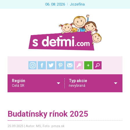
06. 08. 2026
Jozefína
+
Región
Typ akcie
Celá SR
nevybraná
Budatínsky rínok 2025
25.09.2025
Autor: MS
, Foto: pmza.sk