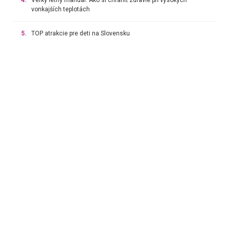
4.
Veľký letný manuál: Ako si chrániť zdravie pri vysokých
vonkajších teplotách
5.
TOP atrakcie pre deti na Slovensku