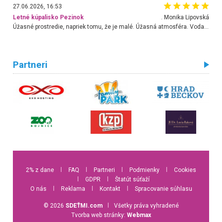
27.06.2026, 16:53
Letné kúpalisko Pezinok
. Monika Lipovská
Úžasné prostredie, napriek tomu, že je malé. Úžasná atmosféra. Voda fantastická a nádherná. Ľudí je pomerne veľa, ale su mili a ohľaduplní. Je veľmi zaujímavé sledovať, ako dokážu spolu športovať cudzí ľudia a bez ohľadu na vek. Vládne tu pohoda. Vnuka neviem dostať z vody. Ďakujem za krásny deň . Urcite sa sem vrátim. Jediný problém je s parkovaním, ale aj ten sa mi podarilo vyriešiť. Monika Bratislava
Partneri
2% z dane
l
FAQ
l
Partneri
l
Podmienky
l
Cookies
l
GDPR
l
Štatút súťaží
O nás
l
Reklama
l
Kontakt
l
Spracovanie súhlasu
© 2026
SDEŤMI.com
l
Všetky práva vyhradené
Tvorba web stránky:
Webmax