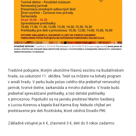
Tradičné podujatie, ktorým ukončíme hlavnú sezónu na Budatínskom
hrade, sa uskutoční 11. októbra. Tešiť sa môžete na bohatý program
v areáli hradu. V parku bude počas celého dňa prebiehať remeselný
jarmok, tvorivé dielne, šarkaniáda a mnoho ďalšieho. V hrade budú
prebiehať sprevádzané prehliadky, a tiež detské prehliadky
s princeznou. Popoludní sa na javisku predstaví Martin Geišberg
s Luciou Korenou a kapela Bad Karma Boy. Nebude chýbať ani
predstavenie pre deti RozKrávka, ktoré odohrá Divadlo PIKI.
Základné vstupné je 6 €, zľavnené 3 €, deti do 3 rokov zadarmo.