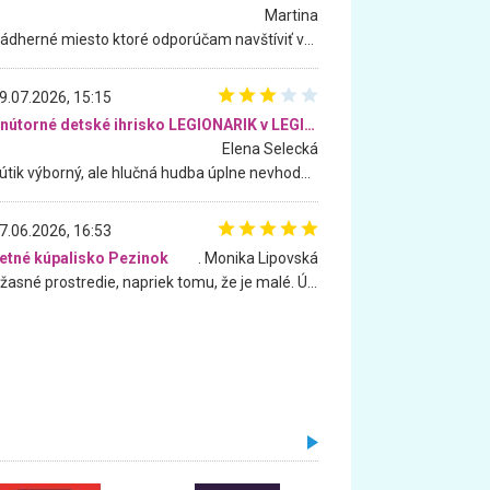
Martina
Nádherné miesto ktoré odporúčam navštíviť všetkými desiatimi, pre rodiny s deťmi, dôchodcom... Proste a jednoducho ozaj rozprávkový les.. určite ešte prídeme. Odniesli sme si na pamiatku krásne tričká,
9.07.2026, 15:15
Vnútorné detské ihrisko LEGIONARIK v LEGIA Fitness
Elena Selecká
Kútik výborný, ale hlučná hudba úplne nevhodná pre deti. Na moju žiadosť o aspoň sušenie nereagovali.
7.06.2026, 16:53
etné kúpalisko Pezinok
. Monika Lipovská
Úžasné prostredie, napriek tomu, že je malé. Úžasná atmosféra. Voda fantastická a nádherná. Ľudí je pomerne veľa, ale su mili a ohľaduplní. Je veľmi zaujímavé sledovať, ako dokážu spolu športovať cudzí ľudia a bez ohľadu na vek. Vládne tu pohoda. Vnuka neviem dostať z vody. Ďakujem za krásny deň . Urcite sa sem vrátim. Jediný problém je s parkovaním, ale aj ten sa mi podarilo vyriešiť. Monika Bratislava