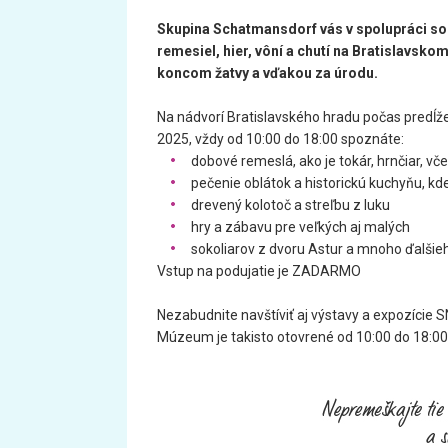
Skupina Schatmansdorf vás v spolupráci s
remesiel, hier, vôní a chutí na Bratislavsko
koncom žatvy a vďakou za úrodu.
Na nádvorí Bratislavského hradu počas predĺž
2025, vždy od 10:00 do 18:00 spoznáte:
dobové remeslá, ako je tokár, hrnčiar, včelár,
pečenie oblátok a historickú kuchyňu, k
drevený kolotoč a streľbu z luku
hry a zábavu pre veľkých aj malých
sokoliarov z dvoru Astur a mnoho ďalšie
Vstup na podujatie je ZADARMO
Nezabudnite navštíviť aj výstavy a expozície S
Múzeum je takisto otovrené od 10:00 do 18:00 (