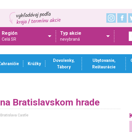
Región
Typ akcie
Celá SR
nevybraná
Dovolenky,
Ubytovanie,
Zahraničie
Krúžky
Tábory
Reštaurácie
 na Bratislavskom hrade
 Bratislava Castle