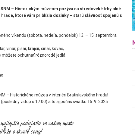
o SNM – Historickým múzeom pozýva na stredoveké trhy plné
m hrade, ktoré vám priblížia dožinky – starú slávnosť spojenú s
eného víkendu (sobota, nedeľa, pondelok) 13. – 15. septembra
 vinár, pisár, krajčír, cínar, kováč,...
de môžete ochutnať rôznorodé jedlá
ho
NM – Historického múzea v interiéri Bratislavského hradu!
posledný vstup o 17:00) a to aj počas sviatku 15. 9. 2025