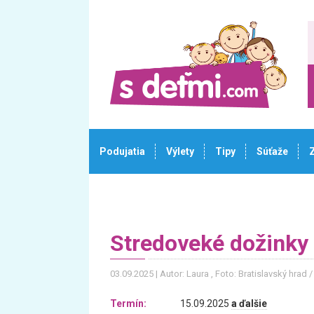
Podujatia
Výlety
Tipy
Súťaže
Stredoveké dožinky
03.09.2025
Autor: Laura
, Foto: Bratislavský hrad /
Termín:
15.09.2025
a ďalšie