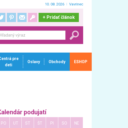
10. 08. 2026
Vavrinec
+
Pridať článok
Centrá pre
Oslavy
Obchody
ESHOP
deti
Kalendár podujatí
PO
UT
ST
ŠT
PI
SO
NE