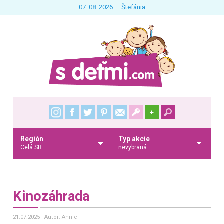
07. 08. 2026
Štefánia
+
Región
Typ akcie
Celá SR
nevybraná
Kinozáhrada
21.07.2025
Autor: Annie