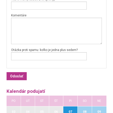
Komentáre
Otázka proti spamu: koľko je jedna plus sedem?
Kalendár podujatí
PO
UT
ST
ŠT
PI
SO
NE
03
04
05
06
07
08
09