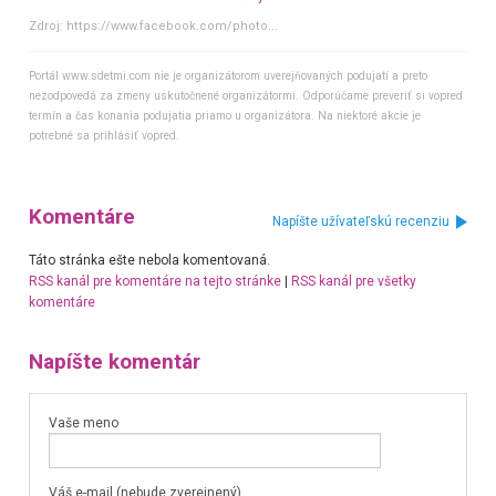
Zdroj:
https://www.facebook.com/photo...
Portál www.sdetmi.com nie je organizátorom uverejňovaných podujatí a preto
nezodpovedá za zmeny uskutočnené organizátormi. Odporúčame preveriť si vopred
termín a čas konania podujatia priamo u organizátora. Na niektoré akcie je
potrebné sa prihlásiť vopred.
Komentáre
Napíšte užívateľskú recenziu
Táto stránka ešte nebola komentovaná.
RSS kanál pre komentáre na tejto stránke
|
RSS kanál pre všetky
komentáre
Napíšte komentár
Vaše meno
Váš e-mail (nebude zverejnený)