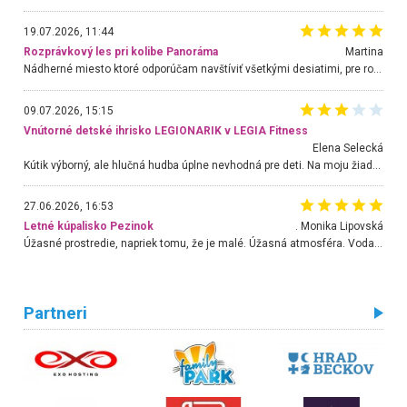
19.07.2026, 11:44
Rozprávkový les pri kolibe Panoráma
Martina
Nádherné miesto ktoré odporúčam navštíviť všetkými desiatimi, pre rodiny s deťmi, dôchodcom... Proste a jednoducho ozaj rozprávkový les.. určite ešte prídeme. Odniesli sme si na pamiatku krásne tričká,
09.07.2026, 15:15
Vnútorné detské ihrisko LEGIONARIK v LEGIA Fitness
Elena Selecká
Kútik výborný, ale hlučná hudba úplne nevhodná pre deti. Na moju žiadosť o aspoň sušenie nereagovali.
27.06.2026, 16:53
Letné kúpalisko Pezinok
. Monika Lipovská
Úžasné prostredie, napriek tomu, že je malé. Úžasná atmosféra. Voda fantastická a nádherná. Ľudí je pomerne veľa, ale su mili a ohľaduplní. Je veľmi zaujímavé sledovať, ako dokážu spolu športovať cudzí ľudia a bez ohľadu na vek. Vládne tu pohoda. Vnuka neviem dostať z vody. Ďakujem za krásny deň . Urcite sa sem vrátim. Jediný problém je s parkovaním, ale aj ten sa mi podarilo vyriešiť. Monika Bratislava
Partneri