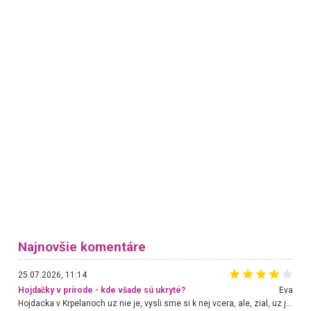
Najnovšie komentáre
25.07.2026, 11:14
Hojdačky v prírode - kde všade sú ukryté?
Eva
Hojdacka v Krpelanoch uz nie je, vysli sme si k nej vcera, ale, zial, uz je znicena. Ak sem planujete cestu len kvoli hojdacke, mozete si ju usetrit. Krasny vyhlad je tu vsak aj bez hojdacky :-)