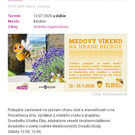
07.07.2025
Autor: Simona
Termín:
13.07.2025
a ďalšie
Mesto:
Beckov
Zdroj:
stránka organizátora
Zdroj: hrad-beckov.sk
Podujatie zamerané na význam chovu včiel a starostlivosti o ne.
Prezentácia úľov, výrobkov z včelieho vosku a propolisu.
Divadielko Včielka Elka, edukatívne veselé činoherno-bábkové
divadielko o včelej rodinke Medonosných) Divadlo Etudy.
Sobota 10:00, 16:00,