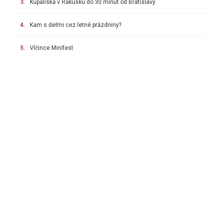
3.
Kúpaliská v Rakúsku do 30 minút od Bratislavy
4.
Kam s deťmi cez letné prázdniny?
5.
Vlčince Minifest