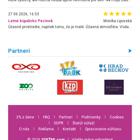
27.06.2026, 16:53
Letné kúpalisko Pezinok
. Monika Lipovská
Úžasné prostredie, napriek tomu, že je malé. Úžasná atmosféra. Voda fantastická a nádherná. Ľudí je pomerne veľa, ale su mili a ohľaduplní. Je veľmi zaujímavé sledovať, ako dokážu spolu športovať cudzí ľudia a bez ohľadu na vek. Vládne tu pohoda. Vnuka neviem dostať z vody. Ďakujem za krásny deň . Urcite sa sem vrátim. Jediný problém je s parkovaním, ale aj ten sa mi podarilo vyriešiť. Monika Bratislava
Partneri
2% z dane
l
FAQ
l
Partneri
l
Podmienky
l
Cookies
l
GDPR
l
Štatút súťaží
O nás
l
Reklama
l
Kontakt
l
Spracovanie súhlasu
© 2026
SDEŤMI.com
l
Všetky práva vyhradené