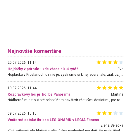
Najnovšie komentáre
25.07.2026, 11:14
Hojdačky v prírode - kde všade sú ukryté?
Eva
Hojdacka v Krpelanoch uz nie je, vysli sme si k nej vcera, ale, zial, uz je znicena. Ak sem planujete cestu len kvoli hojdacke, mozete si ju usetrit. Krasny vyhlad je tu vsak aj bez hojdacky :-)
19.07.2026, 11:44
Rozprávkový les pri kolibe Panoráma
Martina
Nádherné miesto ktoré odporúčam navštíviť všetkými desiatimi, pre rodiny s deťmi, dôchodcom... Proste a jednoducho ozaj rozprávkový les.. určite ešte prídeme. Odniesli sme si na pamiatku krásne tričká,
09.07.2026, 15:15
Vnútorné detské ihrisko LEGIONARIK v LEGIA Fitness
Elena Selecká
Kútik výborný, ale hlučná hudba úplne nevhodná pre deti. Na moju žiadosť o aspoň sušenie nereagovali.