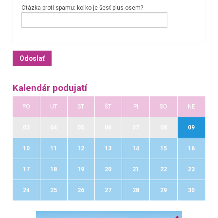
Otázka proti spamu: koľko je šesť plus osem?
Kalendár podujatí
PO
UT
ST
ŠT
PI
SO
NE
03
04
05
06
07
08
09
10
11
12
13
14
15
16
17
18
19
20
21
22
23
24
25
26
27
28
29
30