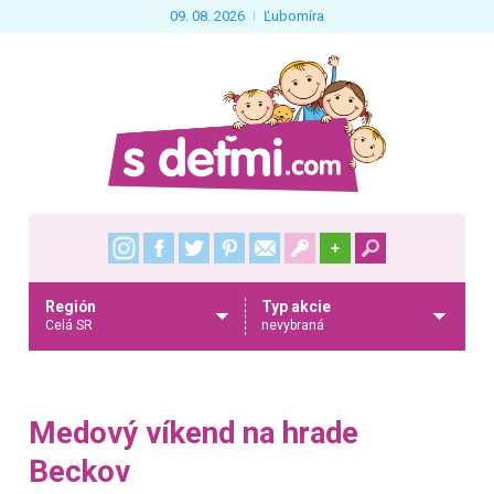
09. 08. 2026
Ľubomíra
+
Región
Typ akcie
Celá SR
nevybraná
Medový víkend na hrade
Beckov