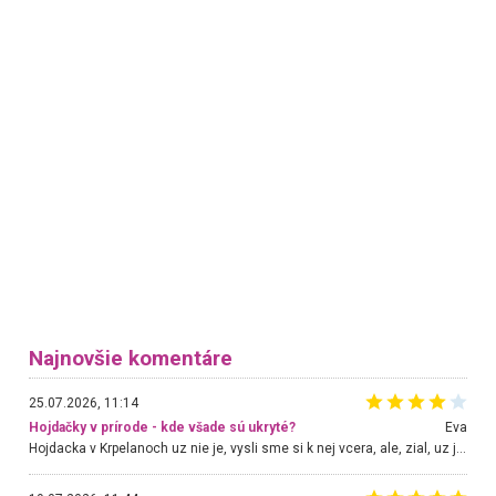
Najnovšie komentáre
25.07.2026, 11:14
Hojdačky v prírode - kde všade sú ukryté?
Eva
Hojdacka v Krpelanoch uz nie je, vysli sme si k nej vcera, ale, zial, uz je znicena. Ak sem planujete cestu len kvoli hojdacke, mozete si ju usetrit. Krasny vyhlad je tu vsak aj bez hojdacky :-)