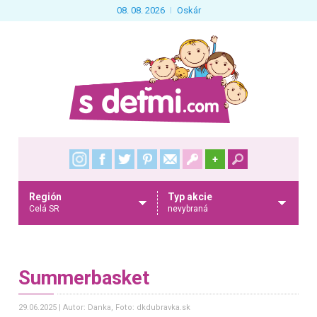
08. 08. 2026
Oskár
+
Región
Typ akcie
Celá SR
nevybraná
Summerbasket
29.06.2025
Autor: Danka
, Foto: dkdubravka.sk