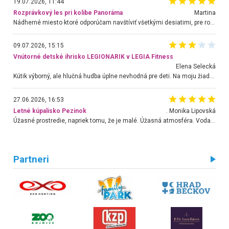
19.07.2026, 11:44
Rozprávkový les pri kolibe Panoráma
Martina
Nádherné miesto ktoré odporúčam navštíviť všetkými desiatimi, pre rodiny s deťmi, dôchodcom... Proste a jednoducho ozaj rozprávkový les.. určite ešte prídeme. Odniesli sme si na pamiatku krásne tričká,
09.07.2026, 15:15
Vnútorné detské ihrisko LEGIONARIK v LEGIA Fitness
Elena Selecká
Kútik výborný, ale hlučná hudba úplne nevhodná pre deti. Na moju žiadosť o aspoň sušenie nereagovali.
27.06.2026, 16:53
Letné kúpalisko Pezinok
. Monika Lipovská
Úžasné prostredie, napriek tomu, že je malé. Úžasná atmosféra. Voda fantastická a nádherná. Ľudí je pomerne veľa, ale su mili a ohľaduplní. Je veľmi zaujímavé sledovať, ako dokážu spolu športovať cudzí ľudia a bez ohľadu na vek. Vládne tu pohoda. Vnuka neviem dostať z vody. Ďakujem za krásny deň . Urcite sa sem vrátim. Jediný problém je s parkovaním, ale aj ten sa mi podarilo vyriešiť. Monika Bratislava
Partneri