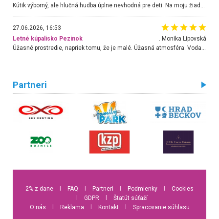
Kútik výborný, ale hlučná hudba úplne nevhodná pre deti. Na moju žiadosť o aspoň sušenie nereagovali.
27.06.2026, 16:53
Letné kúpalisko Pezinok
. Monika Lipovská
Úžasné prostredie, napriek tomu, že je malé. Úžasná atmosféra. Voda fantastická a nádherná. Ľudí je pomerne veľa, ale su mili a ohľaduplní. Je veľmi zaujímavé sledovať, ako dokážu spolu športovať cudzí ľudia a bez ohľadu na vek. Vládne tu pohoda. Vnuka neviem dostať z vody. Ďakujem za krásny deň . Urcite sa sem vrátim. Jediný problém je s parkovaním, ale aj ten sa mi podarilo vyriešiť. Monika Bratislava
Partneri
2% z dane
l
FAQ
l
Partneri
l
Podmienky
l
Cookies
l
GDPR
l
Štatút súťaží
O nás
l
Reklama
l
Kontakt
l
Spracovanie súhlasu