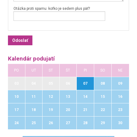
Otázka proti spamu: koľko je sedem plus päť?
Kalendár podujatí
PO
UT
ST
ŠT
PI
SO
NE
03
04
05
06
07
08
09
10
11
12
13
14
15
16
17
18
19
20
21
22
23
24
25
26
27
28
29
30