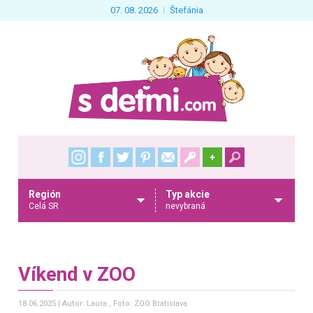
07. 08. 2026
Štefánia
+
Región
Typ akcie
Celá SR
nevybraná
Víkend v ZOO
18.06.2025
Autor: Laura
, Foto: ZOO Bratislava