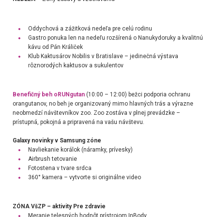
Oddychová a zážitková nedeľa pre celú rodinu
Gastro ponuka len na nedeľu rozšírená o
Nanukydoruky
a kvalitnú
kávu od
Pán Králiček
Klub Kaktusárov Nobilis v Bratislave
– jedinečná výstava
rôznorodých kaktusov a sukulentov
Benefičný beh oRUNgutan
(10:00 – 12:00) bežci podporia ochranu
orangutanov, no beh je organizovaný mimo hlavných trás a výrazne
neobmedzí návštevníkov zoo. Zoo zostáva v plnej prevádzke –
prístupná, pokojná a pripravená na vašu návštevu.
Galaxy novinky v Samsung zóne
Navliekanie korálok (náramky, prívesky)
Airbrush tetovanie
Fotostena v tvare srdca
360° kamera – vytvorte si originálne video
ZÓNA VšZP – aktivity Pre zdravie
Meranie telesných hodnôt prístrojom InBody