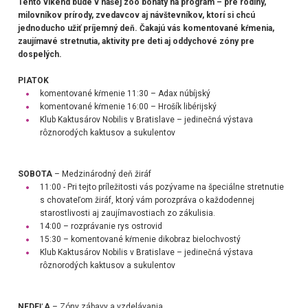
Tento víkend bude v našej zoo bohatý na program – pre rodiny,
milovníkov prírody, zvedavcov aj návštevníkov, ktorí si chcú
jednoducho užiť príjemný deň. Čakajú vás komentované kŕmenia,
zaujímavé stretnutia, aktivity pre deti aj oddychové zóny pre
dospelých.
PIATOK
komentované kŕmenie 11:30 – Adax núbíjský
komentované kŕmenie 16:00 – Hrošík libérijský
Klub Kaktusárov Nobilis v Bratislave
– jedinečná výstava
rôznorodých kaktusov a sukulentov
SOBOTA
– Medzinárodný deň žiráf
11:00 - Pri tejto príležitosti vás pozývame na špeciálne stretnutie
s chovateľom žiráf, ktorý vám porozpráva o každodennej
starostlivosti aj zaujímavostiach zo zákulisia.
14:00 – rozprávanie rys ostrovid
15:30 – komentované kŕmenie dikobraz bielochvostý
Klub Kaktusárov Nobilis v Bratislave
– jedinečná výstava
rôznorodých kaktusov a sukulentov
NEDEĽA
– Zóny zábavy a vzdelávania