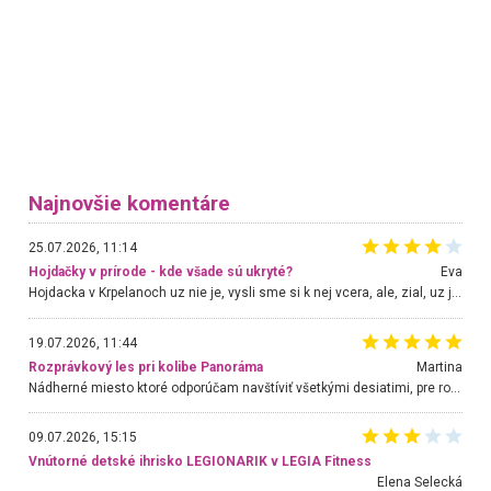
Najnovšie komentáre
25.07.2026, 11:14
Hojdačky v prírode - kde všade sú ukryté?
Eva
Hojdacka v Krpelanoch uz nie je, vysli sme si k nej vcera, ale, zial, uz je znicena. Ak sem planujete cestu len kvoli hojdacke, mozete si ju usetrit. Krasny vyhlad je tu vsak aj bez hojdacky :-)
19.07.2026, 11:44
Rozprávkový les pri kolibe Panoráma
Martina
Nádherné miesto ktoré odporúčam navštíviť všetkými desiatimi, pre rodiny s deťmi, dôchodcom... Proste a jednoducho ozaj rozprávkový les.. určite ešte prídeme. Odniesli sme si na pamiatku krásne tričká,
09.07.2026, 15:15
Vnútorné detské ihrisko LEGIONARIK v LEGIA Fitness
Elena Selecká