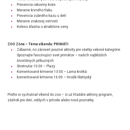
Prevencia rakoviny kože
Meranie krvného tlaku
Prevencia zubného kazu u detí
Meranie zrakovej ostrosti
Koleso šťastia o atraktívne ceny
ZOO Zóna – Téma víkendu: PRIMÁTI
Zábavné, no zároveň poučné aktivity pre všetky vekové kategórie.
Spoznajte fascinujúci svet primátov – našich najbližších
živočíšnych príbuzných.
Stretnutie 10:00 – Plazy
Komentované kŕmenie 13:00 – Lama krotká
komentované kŕmenie 16:00 – Hrošík libérijský
Príďte si vychutnať víkend do zoo – či už hľadáte aktívny program,
zážitok pre deti, oddych v prírode alebo nové poznatky.