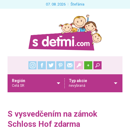
07. 08. 2026
Štefánia
+
Región
Typ akcie
Celá SR
nevybraná
S vysvedčením na zámok
Schloss Hof zdarma