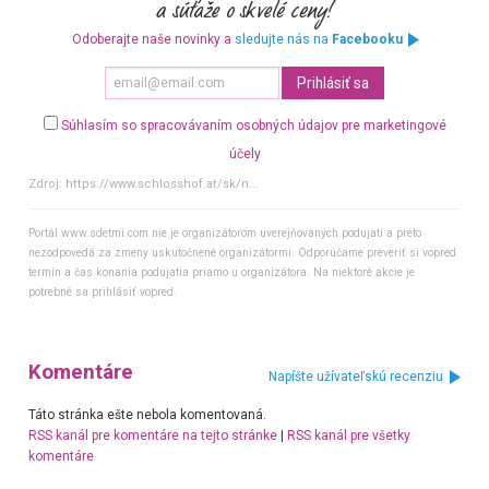
Odoberajte naše novinky a
sledujte nás na
Facebooku
Súhlasím so spracovávaním osobných údajov pre marketingové
účely
Zdroj:
https://www.schlosshof.at/sk/n...
Portál www.sdetmi.com nie je organizátorom uverejňovaných podujatí a preto
nezodpovedá za zmeny uskutočnené organizátormi. Odporúčame preveriť si vopred
termín a čas konania podujatia priamo u organizátora. Na niektoré akcie je
potrebné sa prihlásiť vopred.
Komentáre
Napíšte užívateľskú recenziu
Táto stránka ešte nebola komentovaná.
RSS kanál pre komentáre na tejto stránke
|
RSS kanál pre všetky
komentáre