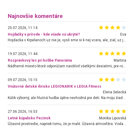
Najnovšie komentáre
25.07.2026, 11:14
Hojdačky v prírode - kde všade sú ukryté?
Eva
Hojdacka v Krpelanoch uz nie je, vysli sme si k nej vcera, ale, zial, uz je znicena. Ak sem planujete cestu len kvoli hojdacke, mozete si ju usetrit. Krasny vyhlad je tu vsak aj bez hojdacky :-)
19.07.2026, 11:44
Rozprávkový les pri kolibe Panoráma
Martina
Nádherné miesto ktoré odporúčam navštíviť všetkými desiatimi, pre rodiny s deťmi, dôchodcom... Proste a jednoducho ozaj rozprávkový les.. určite ešte prídeme. Odniesli sme si na pamiatku krásne tričká,
09.07.2026, 15:15
Vnútorné detské ihrisko LEGIONARIK v LEGIA Fitness
Elena Selecká
Kútik výborný, ale hlučná hudba úplne nevhodná pre deti. Na moju žiadosť o aspoň sušenie nereagovali.
27.06.2026, 16:53
Letné kúpalisko Pezinok
. Monika Lipovská
Úžasné prostredie, napriek tomu, že je malé. Úžasná atmosféra. Voda fantastická a nádherná. Ľudí je pomerne veľa, ale su mili a ohľaduplní. Je veľmi zaujímavé sledovať, ako dokážu spolu športovať cudzí ľudia a bez ohľadu na vek. Vládne tu pohoda. Vnuka neviem dostať z vody. Ďakujem za krásny deň . Urcite sa sem vrátim. Jediný problém je s parkovaním, ale aj ten sa mi podarilo vyriešiť. Monika Bratislava