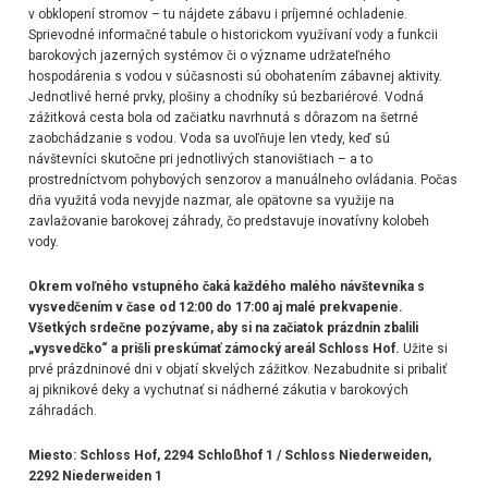
v obklopení stromov – tu nájdete zábavu i príjemné ochladenie.
Sprievodné informačné tabule o historickom využívaní vody a funkcii
barokových jazerných systémov či o význame udržateľného
hospodárenia s vodou v súčasnosti sú obohatením zábavnej aktivity.
Jednotlivé herné prvky, plošiny a chodníky sú bezbariérové. Vodná
zážitková cesta bola od začiatku navrhnutá s dôrazom na šetrné
zaobchádzanie s vodou. Voda sa uvoľňuje len vtedy, keď sú
návštevníci skutočne pri jednotlivých stanovištiach – a to
prostredníctvom pohybových senzorov a manuálneho ovládania. Počas
dňa využitá voda nevyjde nazmar, ale opätovne sa využije na
zavlažovanie barokovej záhrady, čo predstavuje inovatívny kolobeh
vody.
Okrem voľného vstupného čaká každého malého návštevníka s
vysvedčením v čase od 12:00 do 17:00 aj malé prekvapenie.
Všetkých srdečne pozývame, aby si na začiatok prázdnin zbalili
„vysvedčko“ a prišli preskúmať zámocký areál Schloss Hof.
Užite si
prvé prázdninové dni v objatí skvelých zážitkov. Nezabudnite si pribaliť
aj piknikové deky a vychutnať si nádherné zákutia v barokových
záhradách.
Miesto: Schloss Hof, 2294 Schloßhof 1 / Schloss Niederweiden,
2292 Niederweiden 1