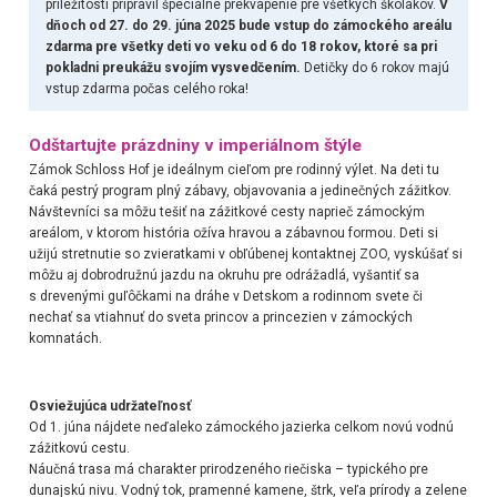
príležitosti pripravil špeciálne prekvapenie pre všetkých školákov.
V
dňoch od 27. do 29. júna 2025 bude vstup
do zámockého areálu
zdarma pre všetky deti vo veku od 6 do 18 rokov, ktoré sa pri
pokladni preukážu svojím vysvedčením.
Detičky do 6 rokov majú
vstup zdarma počas celého roka!
Odštartujte prázdniny v imperiálnom štýle
Zámok Schloss Hof je ideálnym cieľom pre rodinný výlet. Na deti tu
čaká pestrý program plný zábavy, objavovania a jedinečných zážitkov.
Návštevníci sa môžu tešiť na zážitkové cesty naprieč zámockým
areálom, v ktorom história ožíva hravou a zábavnou formou. Deti si
užijú stretnutie so zvieratkami v obľúbenej kontaktnej ZOO, vyskúšať si
môžu aj dobrodružnú jazdu na okruhu pre odrážadlá, vyšantiť sa
s drevenými guľôčkami na dráhe v Detskom a rodinnom svete či
nechať sa vtiahnuť do sveta princov a princezien v zámockých
komnatách.
Osviežujúca udržateľnosť
Od 1. júna nájdete neďaleko zámockého jazierka celkom novú vodnú
zážitkovú cestu.
Náučná trasa má charakter prirodzeného riečiska – typického pre
dunajskú nivu. Vodný tok, pramenné kamene, štrk, veľa prírody a zelene