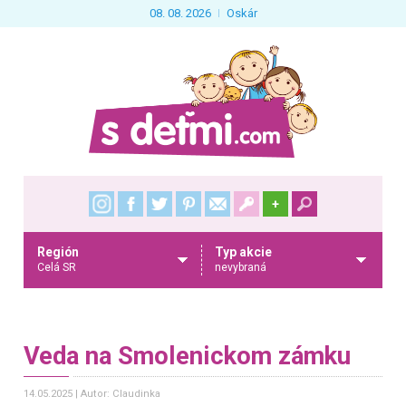
08. 08. 2026
Oskár
+
Región
Typ akcie
Celá SR
nevybraná
Veda na Smolenickom zámku
14.05.2025
Autor: Claudinka