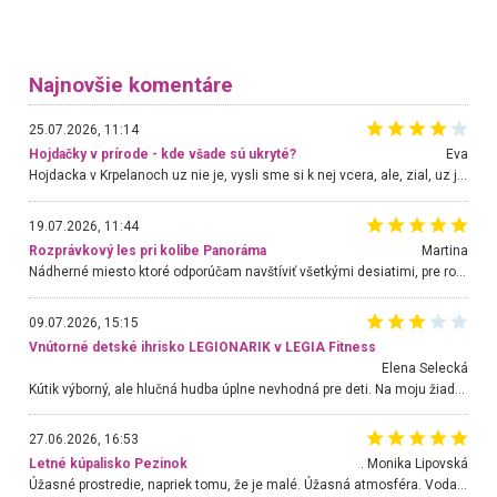
Najnovšie komentáre
25.07.2026, 11:14
Hojdačky v prírode - kde všade sú ukryté?
Eva
Hojdacka v Krpelanoch uz nie je, vysli sme si k nej vcera, ale, zial, uz je znicena. Ak sem planujete cestu len kvoli hojdacke, mozete si ju usetrit. Krasny vyhlad je tu vsak aj bez hojdacky :-)
19.07.2026, 11:44
Rozprávkový les pri kolibe Panoráma
Martina
Nádherné miesto ktoré odporúčam navštíviť všetkými desiatimi, pre rodiny s deťmi, dôchodcom... Proste a jednoducho ozaj rozprávkový les.. určite ešte prídeme. Odniesli sme si na pamiatku krásne tričká,
09.07.2026, 15:15
Vnútorné detské ihrisko LEGIONARIK v LEGIA Fitness
Elena Selecká
Kútik výborný, ale hlučná hudba úplne nevhodná pre deti. Na moju žiadosť o aspoň sušenie nereagovali.
27.06.2026, 16:53
Letné kúpalisko Pezinok
. Monika Lipovská
Úžasné prostredie, napriek tomu, že je malé. Úžasná atmosféra. Voda fantastická a nádherná. Ľudí je pomerne veľa, ale su mili a ohľaduplní. Je veľmi zaujímavé sledovať, ako dokážu spolu športovať cudzí ľudia a bez ohľadu na vek. Vládne tu pohoda. Vnuka neviem dostať z vody. Ďakujem za krásny deň . Urcite sa sem vrátim. Jediný problém je s parkovaním, ale aj ten sa mi podarilo vyriešiť. Monika Bratislava