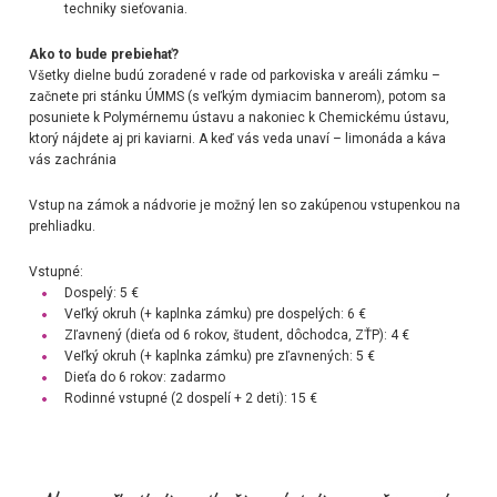
techniky sieťovania.
Ako to bude prebiehať?
Všetky dielne budú zoradené v rade od parkoviska v areáli zámku –
začnete pri stánku ÚMMS (s veľkým dymiacim bannerom), potom sa
posuniete k Polymérnemu ústavu a nakoniec k Chemickému ústavu,
ktorý nájdete aj pri kaviarni. A keď vás veda unaví – limonáda a káva
vás zachránia
Vstup na zámok a nádvorie je možný len so zakúpenou vstupenkou na
prehliadku.
Vstupné:
Dospelý: 5 €
Veľký okruh (+ kaplnka zámku) pre dospelých: 6 €
Zľavnený (dieťa od 6 rokov, študent, dôchodca, ZŤP): 4 €
Veľký okruh (+ kaplnka zámku) pre zľavnených: 5 €
Dieťa do 6 rokov: zadarmo
Rodinné vstupné (2 dospelí + 2 deti): 15 €