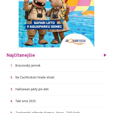
Najčítanejšie
1.
Brezovský jarmok
2.
Na Čachtickom hrade straší
3.
Halloween párty pre deti
4.
Takí sme 2025