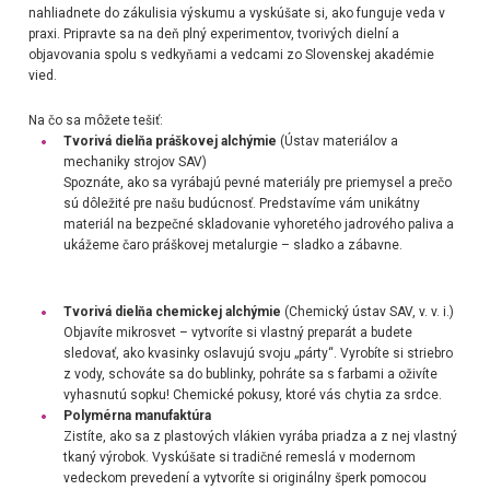
nahliadnete do zákulisia výskumu a vyskúšate si, ako funguje veda v
praxi
.
Pripravte sa na deň plný experimentov, tvorivých dielní a
objavovania spolu s vedkyňami a vedcami zo Slovenskej akadémie
vied.
Na čo sa môžete tešiť:
Tvorivá dielňa práškovej alchýmie
(Ústav materiálov a
mechaniky strojov SAV)
Spoznáte, ako sa vyrábajú pevné materiály pre priemysel a prečo
sú dôležité pre našu budúcnosť. Predstavíme vám unikátny
materiál na bezpečné skladovanie vyhoretého jadrového paliva a
ukážeme čaro práškovej metalurgie – sladko a zábavne.
Tvorivá dielňa chemickej alchýmie
(Chemický ústav SAV, v. v. i.)
Objavíte mikrosvet – vytvoríte si vlastný preparát a budete
sledovať, ako kvasinky oslavujú svoju „párty“. Vyrobíte si striebro
z vody, schováte sa do bublinky, pohráte sa s farbami a oživíte
vyhasnutú sopku! Chemické pokusy, ktoré vás chytia za srdce.
Polymérna manufaktúra
Zistíte, ako sa z plastových vlákien vyrába priadza a z nej vlastný
tkaný výrobok. Vyskúšate si tradičné remeslá v modernom
vedeckom prevedení a vytvoríte si originálny šperk pomocou