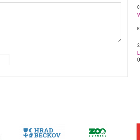
0
2
L