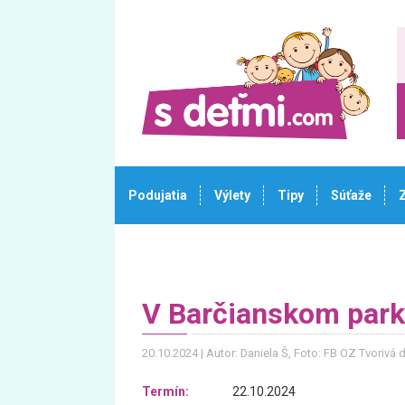
Podujatia
Výlety
Tipy
Súťaže
V Barčianskom parku 
20.10.2024
Autor: Daniela Š
, Foto: FB OZ Tvorivá d
Termín:
22.10.2024