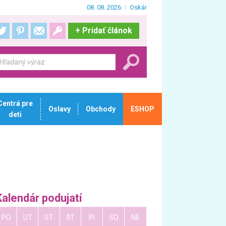
08. 08. 2026
Oskár
+
Pridať článok
Centrá pre
Oslavy
Obchody
ESHOP
deti
Kalendár podujatí
PO
UT
ST
ŠT
PI
SO
NE