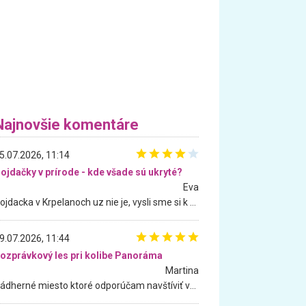
Najnovšie komentáre
5.07.2026, 11:14
ojdačky v prírode - kde všade sú ukryté?
Eva
Hojdacka v Krpelanoch uz nie je, vysli sme si k nej vcera, ale, zial, uz je znicena. Ak sem planujete cestu len kvoli hojdacke, mozete si ju usetrit. Krasny vyhlad je tu vsak aj bez hojdacky :-)
9.07.2026, 11:44
ozprávkový les pri kolibe Panoráma
Martina
Nádherné miesto ktoré odporúčam navštíviť všetkými desiatimi, pre rodiny s deťmi, dôchodcom... Proste a jednoducho ozaj rozprávkový les.. určite ešte prídeme. Odniesli sme si na pamiatku krásne tričká,