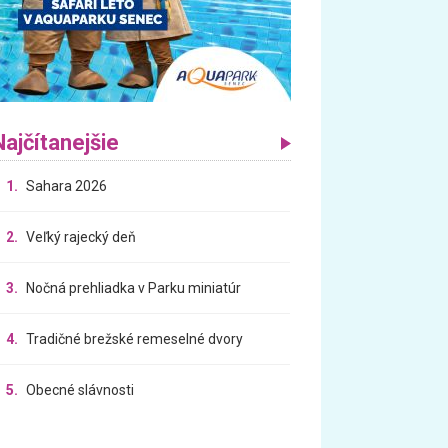
Najčítanejšie
1.
Sahara 2026
2.
Veľký rajecký deň
3.
Nočná prehliadka v Parku miniatúr
4.
Tradičné brežské remeselné dvory
5.
Obecné slávnosti