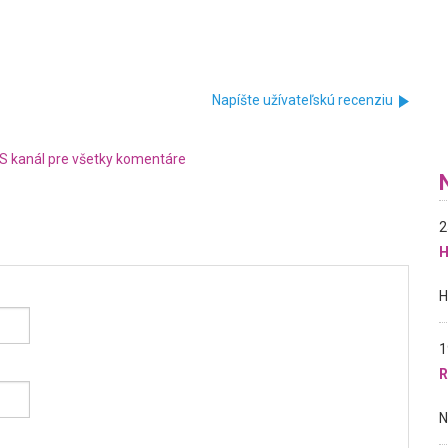
Napíšte užívateľskú recenziu
S kanál pre všetky komentáre
2
H
1
R