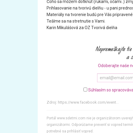
Čoho sa môžem dotknúť (rukami, očami..) zm
Prihlasovanie na tvorivú dielňu - u pani pred
Materiály na tvorenie budú pre Vás pripravené
Tešíme sa na stretnutie s Vami.
Karin Mikulášová za OZ Tvorivá dielňa
Odoberajte naše n
Súhlasím so spracováva
Zdroj:
https://www.facebook.com/event...
Portál www.sdetmi.com nie je organizátorom uvere
organizátormi. Odporúčame preveriť si vopred termín
potrebné sa prihlásiť vopred.