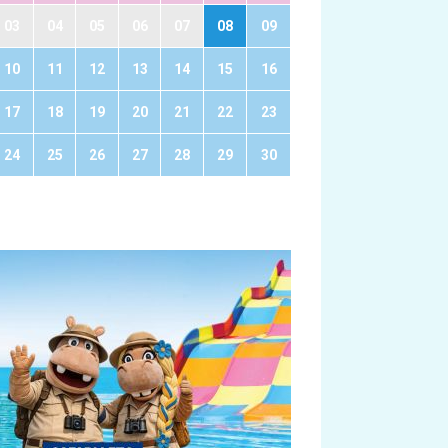
03
04
05
06
07
08
09
10
11
12
13
14
15
16
17
18
19
20
21
22
23
24
25
26
27
28
29
30