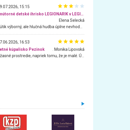
9.07.2026, 15:15
Vnútorné detské ihrisko LEGIONARIK v LEGIA Fitness
Elena Selecká
Kútik výborný, ale hlučná hudba úplne nevhodná pre deti. Na moju žiadosť o aspoň sušenie nereagovali.
7.06.2026, 16:53
etné kúpalisko Pezinok
. Monika Lipovská
Úžasné prostredie, napriek tomu, že je malé. Úžasná atmosféra. Voda fantastická a nádherná. Ľudí je pomerne veľa, ale su mili a ohľaduplní. Je veľmi zaujímavé sledovať, ako dokážu spolu športovať cudzí ľudia a bez ohľadu na vek. Vládne tu pohoda. Vnuka neviem dostať z vody. Ďakujem za krásny deň . Urcite sa sem vrátim. Jediný problém je s parkovaním, ale aj ten sa mi podarilo vyriešiť. Monika Bratislava