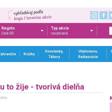
Región
Typ akcie
Celá SR
nevybraná
Dovolenky,
Ubytovanie,
Zahraničie
Krúžky
Tábory
Reštaurácie
to žije - tvorivá dielňa
ielňa