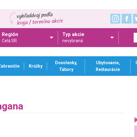
Región
Typ akcie
Celá SR
nevybraná
Dovolenky,
Ubytovanie,
Zahraničie
Krúžky
Tábory
Reštaurácie
agana