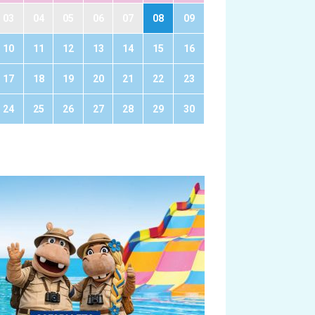
03
04
05
06
07
08
09
10
11
12
13
14
15
16
17
18
19
20
21
22
23
24
25
26
27
28
29
30