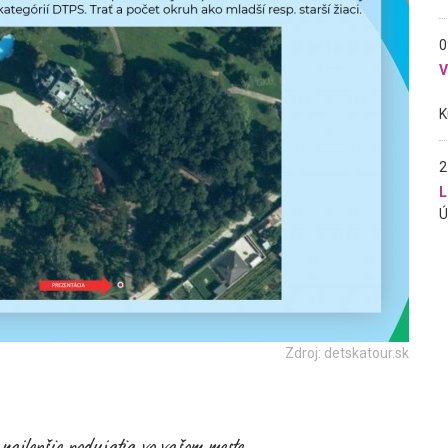
0
2
L
Zdroj: detskatour.sk