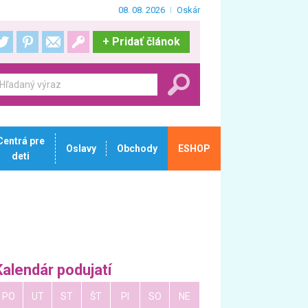
08. 08. 2026
Oskár
+
Pridať článok
Centrá pre
Oslavy
Obchody
ESHOP
deti
Kalendár podujatí
PO
UT
ST
ŠT
PI
SO
NE