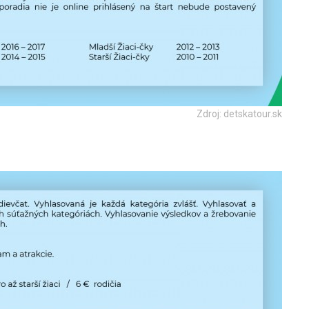
Zdroj: detskatour.sk