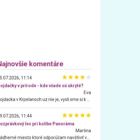
Najnovšie komentáre
5.07.2026, 11:14
ojdačky v prírode - kde všade sú ukryté?
Eva
Hojdacka v Krpelanoch uz nie je, vysli sme si k nej vcera, ale, zial, uz je znicena. Ak sem planujete cestu len kvoli hojdacke, mozete si ju usetrit. Krasny vyhlad je tu vsak aj bez hojdacky :-)
9.07.2026, 11:44
ozprávkový les pri kolibe Panoráma
Martina
Nádherné miesto ktoré odporúčam navštíviť všetkými desiatimi, pre rodiny s deťmi, dôchodcom... Proste a jednoducho ozaj rozprávkový les.. určite ešte prídeme. Odniesli sme si na pamiatku krásne tričká,