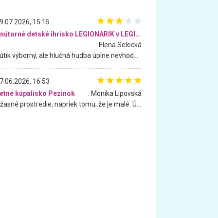
9.07.2026, 15:15
Vnútorné detské ihrisko LEGIONARIK v LEGIA Fitness
Elena Selecká
Kútik výborný, ale hlučná hudba úplne nevhodná pre deti. Na moju žiadosť o aspoň sušenie nereagovali.
7.06.2026, 16:53
etné kúpalisko Pezinok
. Monika Lipovská
Úžasné prostredie, napriek tomu, že je malé. Úžasná atmosféra. Voda fantastická a nádherná. Ľudí je pomerne veľa, ale su mili a ohľaduplní. Je veľmi zaujímavé sledovať, ako dokážu spolu športovať cudzí ľudia a bez ohľadu na vek. Vládne tu pohoda. Vnuka neviem dostať z vody. Ďakujem za krásny deň . Urcite sa sem vrátim. Jediný problém je s parkovaním, ale aj ten sa mi podarilo vyriešiť. Monika Bratislava