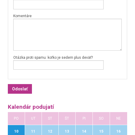
Komentáre
Otázka proti spamu: koľko je sedem plus deväť?
Kalendár podujatí
PO
UT
ST
ŠT
PI
SO
NE
10
11
12
13
14
15
16