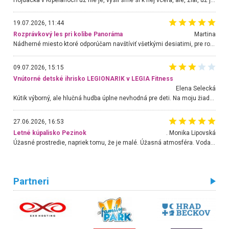
19.07.2026, 11:44
Rozprávkový les pri kolibe Panoráma
Martina
Nádherné miesto ktoré odporúčam navštíviť všetkými desiatimi, pre rodiny s deťmi, dôchodcom... Proste a jednoducho ozaj rozprávkový les.. určite ešte prídeme. Odniesli sme si na pamiatku krásne tričká,
09.07.2026, 15:15
Vnútorné detské ihrisko LEGIONARIK v LEGIA Fitness
Elena Selecká
Kútik výborný, ale hlučná hudba úplne nevhodná pre deti. Na moju žiadosť o aspoň sušenie nereagovali.
27.06.2026, 16:53
Letné kúpalisko Pezinok
. Monika Lipovská
Úžasné prostredie, napriek tomu, že je malé. Úžasná atmosféra. Voda fantastická a nádherná. Ľudí je pomerne veľa, ale su mili a ohľaduplní. Je veľmi zaujímavé sledovať, ako dokážu spolu športovať cudzí ľudia a bez ohľadu na vek. Vládne tu pohoda. Vnuka neviem dostať z vody. Ďakujem za krásny deň . Urcite sa sem vrátim. Jediný problém je s parkovaním, ale aj ten sa mi podarilo vyriešiť. Monika Bratislava
Partneri