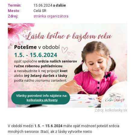
Termín:
15.06.2024
a ďalšie
Mesto:
Celá SR
Zdroj:
stránka organizátora
Zdroj: kolkolasky.sk
V období medzi
1.5. –
15
.
6
.202
4
máte opäť možnosť potešiť srdcia
mnohých seniorov. Stačí, ak z lásky vytvoríte niečo