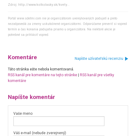
Zdroj:
http://www.kolkolasky.sk/kvety...
Portál www.sdetmi.com nie je organizátorom uverejňovaných podujatí a preto
nezodpovedá za zmeny uskutočnené organizátormi. Odporúčame preveriť si vopred
termín a čas konania podujatia priamo u organizátora. Na niektoré akcie je
potrebné sa prihlásiť vopred.
Komentáre
Napíšte užívateľskú recenziu
Táto stránka ešte nebola komentovaná.
RSS kanál pre komentáre na tejto stránke
|
RSS kanál pre všetky
komentáre
Napíšte komentár
Vaše meno
Váš e-mail (nebude zverejnený)