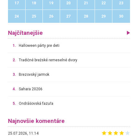
17
18
19
20
21
22
23
24
25
26
27
28
29
30
Najčítanejšie
1.
Halloween párty pre deti
2.
Tradičné brežské remeselné dvory
3.
Brezovský jarmok
4.
Sahara 20206
5.
Ondrášovská fazuľa
Najnovšie komentáre
25.07.2026, 11:14