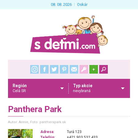
08. 08. 2026
Oskár
+
Región
Typ akcie
Celá SR
nevybraná
Panthera Park
Autor: Annie
, Foto: pantherapark.sk
Adresa:
Turá 123
Telefón:
+421 903 532 433