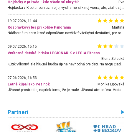
Hojdačky v prírode - kde všade sú ukryté?
Eva
Hojdacka v Krpelanoch uz nie je, vysli sme si k nej vcera, ale, zial, uz je znicena. Ak sem planujete cestu len kvoli hojdacke, mozete si ju usetrit. Krasny vyhlad je tu vsak aj bez hojdacky :-)
19.07.2026, 11:44
Rozprávkový les pri kolibe Panoráma
Martina
Nádherné miesto ktoré odporúčam navštíviť všetkými desiatimi, pre rodiny s deťmi, dôchodcom... Proste a jednoducho ozaj rozprávkový les.. určite ešte prídeme. Odniesli sme si na pamiatku krásne tričká,
09.07.2026, 15:15
Vnútorné detské ihrisko LEGIONARIK v LEGIA Fitness
Elena Selecká
Kútik výborný, ale hlučná hudba úplne nevhodná pre deti. Na moju žiadosť o aspoň sušenie nereagovali.
27.06.2026, 16:53
Letné kúpalisko Pezinok
. Monika Lipovská
Úžasné prostredie, napriek tomu, že je malé. Úžasná atmosféra. Voda fantastická a nádherná. Ľudí je pomerne veľa, ale su mili a ohľaduplní. Je veľmi zaujímavé sledovať, ako dokážu spolu športovať cudzí ľudia a bez ohľadu na vek. Vládne tu pohoda. Vnuka neviem dostať z vody. Ďakujem za krásny deň . Urcite sa sem vrátim. Jediný problém je s parkovaním, ale aj ten sa mi podarilo vyriešiť. Monika Bratislava
Partneri