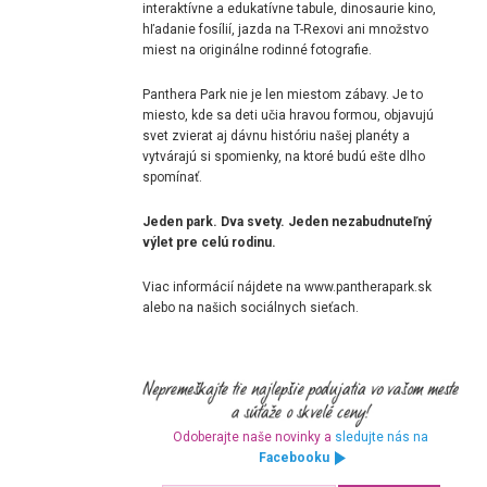
interaktívne a edukatívne tabule, dinosaurie kino,
hľadanie fosílií, jazda na T-Rexovi ani množstvo
miest na originálne rodinné fotografie.
Panthera Park nie je len miestom zábavy. Je to
miesto, kde sa deti učia hravou formou, objavujú
svet zvierat aj dávnu históriu našej planéty a
vytvárajú si spomienky, na ktoré budú ešte dlho
spomínať.
Jeden park. Dva svety. Jeden nezabudnuteľný
výlet pre celú rodinu.
Viac informácií nájdete na www.pantherapark.sk
alebo na našich sociálnych sieťach.
Odoberajte naše novinky a
sledujte nás na
Facebooku