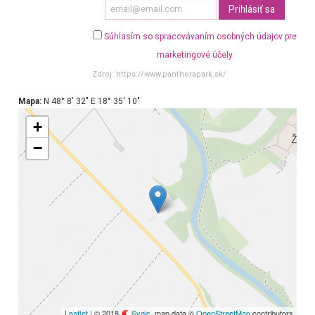
Súhlasím so spracovávaním osobných údajov pre
marketingové účely
Zdroj:
https://www.pantherapark.sk/
Mapa:
N 48° 8′ 32″ E 18° 35′ 10″
+
−
Leaflet
| © 2018
Sygic
, map data ©
OpenStreetMap
contributors