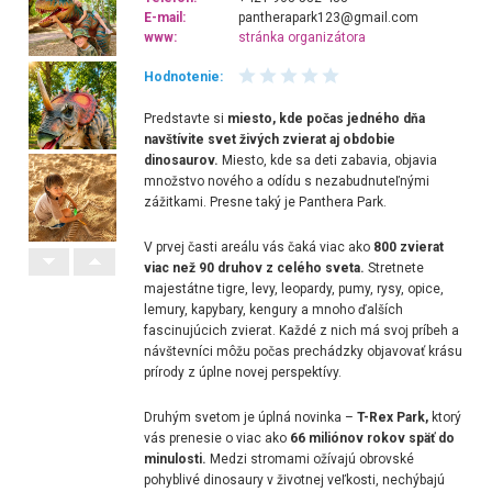
E-mail:
pantherapark123@gmail.com
www:
stránka organizátora
Hodnotenie:
Predstavte si
miesto, kde počas jedného dňa
navštívite svet živých zvierat aj obdobie
dinosaurov.
Miesto, kde sa deti zabavia, objavia
množstvo nového a odídu s nezabudnuteľnými
zážitkami. Presne taký je Panthera Park.
V prvej časti areálu vás čaká viac ako
800 zvierat
viac než 90 druhov z celého sveta.
Stretnete
majestátne tigre, levy, leopardy, pumy, rysy, opice,
lemury, kapybary, kengury a mnoho ďalších
fascinujúcich zvierat. Každé z nich má svoj príbeh a
návštevníci môžu počas prechádzky objavovať krásu
prírody z úplne novej perspektívy.
Druhým svetom je úplná novinka –
T-Rex Park,
ktorý
vás prenesie o viac ako
66 miliónov rokov späť do
minulosti.
Medzi stromami ožívajú obrovské
pohyblivé dinosaury v životnej veľkosti, nechýbajú