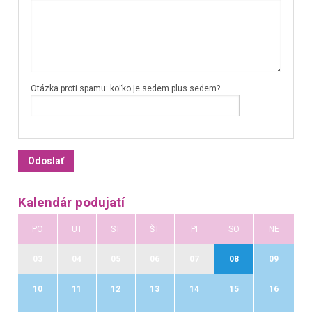
Otázka proti spamu: koľko je sedem plus sedem?
Kalendár podujatí
PO
UT
ST
ŠT
PI
SO
NE
03
04
05
06
07
08
09
10
11
12
13
14
15
16