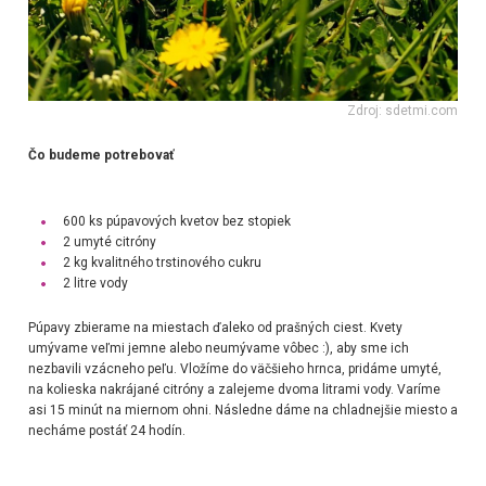
Zdroj: sdetmi.com
Čo budeme potrebovať
600 ks púpavových kvetov bez stopiek
2 umyté citróny
2 kg kvalitného trstinového cukru
2 litre vody
Púpavy zbierame na miestach ďaleko od prašných ciest. Kvety
umývame veľmi jemne alebo neumývame vôbec :), aby sme ich
nezbavili vzácneho peľu. Vložíme do väčšieho hrnca, pridáme umyté,
na kolieska nakrájané citróny a zalejeme dvoma litrami vody. Varíme
asi 15 minút na miernom ohni. Následne dáme na chladnejšie miesto a
necháme postáť 24 hodín.