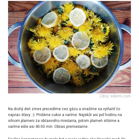
Zdroj: sdetmi.com
Na druhý deň zmes precedíme cez gázu a snažíme sa vytlačiť čo
najviac šťavy :-). Pridáme cukor a varíme. Najskôr asi pol hodinu na
silnom plameni za občasného miešania, potom plameň stíšime a
varíme ešte asi 40-50 min. Občas premiešame.