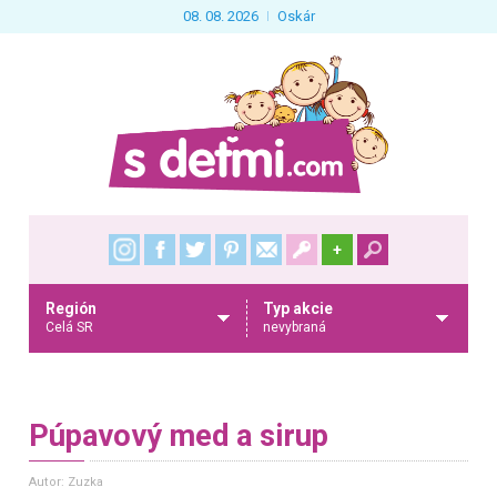
08. 08. 2026
Oskár
+
Región
Typ akcie
Celá SR
nevybraná
Púpavový med a sirup
Autor: Zuzka