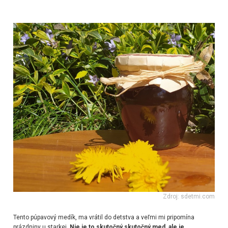
Zdroj: sdetmi.com
Tento púpavový medík, ma vrátil do detstva a veľmi mi pripomína
prázdniny u starkej.
Nie je to skutočný skutočný med, ale je