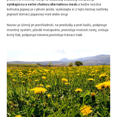
vynikajúcou a
veľmi chutnou alternatívou medu
a kedže s
ezóna
kvitnutia púpavy je v plnom prúde, vyskúšajte si z tejto liečivej rastlinky
pripraviť domáci púpavový med alebo sirup.
Naviac je
účinný pri prechladnutí, na priedušky a proti kašľu, podporuje
imunitný systém, pôsobí močopudne, prečisťuje močové cesty, znižuje
krvný tlak, podporuje trávenie,prečisťuje tráviaci trakt...