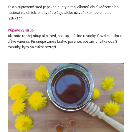
Takto pripravený med je pekne hustý a má výbornú chuť.
Môžeme ho
natierať na chlieb, pridávať do čaju alebo užívať ako medicínu po
lyžičkách.
Púpavový sirup
Ak máte radšej sirup ako med, postup je úplne rovnaký. Rozdiel je iba v
dĺžke varenia. Pri sirupe zmes krátko povaríte, postačí chvíľka cca 3
minútky, kým sa cukor roztopí.