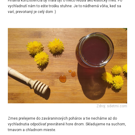
Finálna konzistencia by mala byť o niečo redšia ako klasický med. Po
vychladnutí nám to ešte trošku stuhne. Je to nádherná vôňa, keď sa
varí, prevoňaný je celý dom :)
Zdroj: sdetmi.com
Zmes prelejeme do zaváraninových pohárov a tie necháme až do
vychladnutia odpočívať prevrátené hore dnom. Skladujeme na suchom,
tmavom a chladnom mieste.