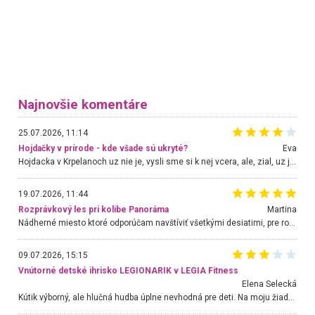
Najnovšie komentáre
25.07.2026, 11:14
Hojdačky v prírode - kde všade sú ukryté?
Eva
Hojdacka v Krpelanoch uz nie je, vysli sme si k nej vcera, ale, zial, uz je znicena. Ak sem planujete cestu len kvoli hojdacke, mozete si ju usetrit. Krasny vyhlad je tu vsak aj bez hojdacky :-)
19.07.2026, 11:44
Rozprávkový les pri kolibe Panoráma
Martina
Nádherné miesto ktoré odporúčam navštíviť všetkými desiatimi, pre rodiny s deťmi, dôchodcom... Proste a jednoducho ozaj rozprávkový les.. určite ešte prídeme. Odniesli sme si na pamiatku krásne tričká,
09.07.2026, 15:15
Vnútorné detské ihrisko LEGIONARIK v LEGIA Fitness
Elena Selecká
Kútik výborný, ale hlučná hudba úplne nevhodná pre deti. Na moju žiadosť o aspoň sušenie nereagovali.