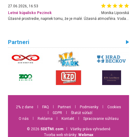
27.06.2026, 16:53
Letné kúpalisko Pezinok
. Monika Lipovská
Úžasné prostredie, napriek tomu, že je malé. Úžasná atmosféra. Voda fantastická a nádherná. Ľudí je pomerne veľa, ale su mili a ohľaduplní. Je veľmi zaujímavé sledovať, ako dokážu spolu športovať cudzí ľudia a bez ohľadu na vek. Vládne tu pohoda. Vnuka neviem dostať z vody. Ďakujem za krásny deň . Urcite sa sem vrátim. Jediný problém je s parkovaním, ale aj ten sa mi podarilo vyriešiť. Monika Bratislava
Partneri
2% z dane
l
FAQ
l
Partneri
l
Podmienky
l
Cookies
l
GDPR
l
Štatút súťaží
O nás
l
Reklama
l
Kontakt
l
Spracovanie súhlasu
© 2026
SDEŤMI.com
l
Všetky práva vyhradené
Tvorba web stránky:
Webmax