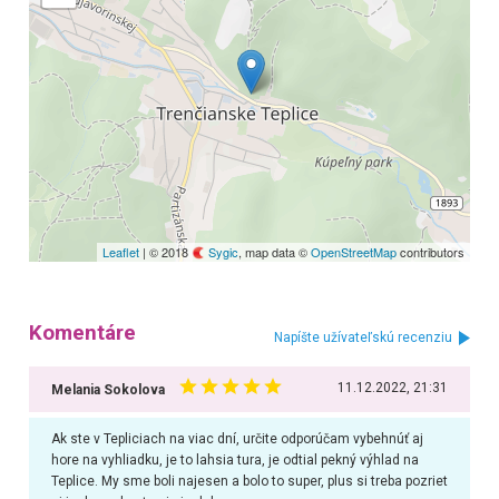
Leaflet
| © 2018
Sygic
, map data ©
OpenStreetMap
contributors
Komentáre
Napíšte užívateľskú recenziu
11.12.2022, 21:31
Melania Sokolova
Ak ste v Tepliciach na viac dní, určite odporúčam vybehnúť aj
hore na vyhliadku, je to lahsia tura, je odtial pekný výhlad na
Teplice. My sme boli najesen a bolo to super, plus si treba pozriet