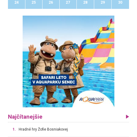
24
25
26
27
28
29
30
Najčítanejšie
1.
Hradné hry Žofie Bosniakovej