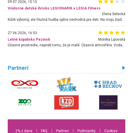
09.07.2026, 15:15
Vnútorné detské ihrisko LEGIONARIK v LEGIA Fitness
Elena Selecká
Kútik výborný, ale hlučná hudba úplne nevhodná pre deti. Na moju žiadosť o aspoň sušenie nereagovali.
27.06.2026, 16:53
Letné kúpalisko Pezinok
. Monika Lipovská
Úžasné prostredie, napriek tomu, že je malé. Úžasná atmosféra. Voda fantastická a nádherná. Ľudí je pomerne veľa, ale su mili a ohľaduplní. Je veľmi zaujímavé sledovať, ako dokážu spolu športovať cudzí ľudia a bez ohľadu na vek. Vládne tu pohoda. Vnuka neviem dostať z vody. Ďakujem za krásny deň . Urcite sa sem vrátim. Jediný problém je s parkovaním, ale aj ten sa mi podarilo vyriešiť. Monika Bratislava
Partneri
2% z dane
l
FAQ
l
Partneri
l
Podmienky
l
Cookies