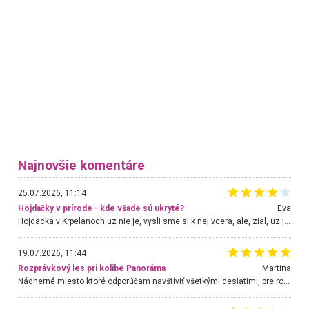
Najnovšie komentáre
25.07.2026, 11:14
Hojdačky v prírode - kde všade sú ukryté?
Eva
Hojdacka v Krpelanoch uz nie je, vysli sme si k nej vcera, ale, zial, uz je znicena. Ak sem planujete cestu len kvoli hojdacke, mozete si ju usetrit. Krasny vyhlad je tu vsak aj bez hojdacky :-)
19.07.2026, 11:44
Rozprávkový les pri kolibe Panoráma
Martina
Nádherné miesto ktoré odporúčam navštíviť všetkými desiatimi, pre rodiny s deťmi, dôchodcom... Proste a jednoducho ozaj rozprávkový les.. určite ešte prídeme. Odniesli sme si na pamiatku krásne tričká,