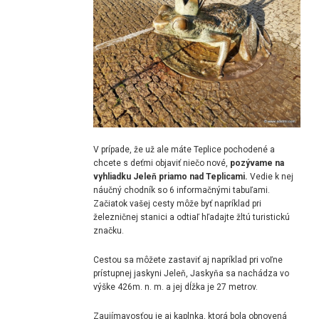
V prípade, že už ale máte Teplice pochodené a
chcete s deťmi objaviť niečo nové,
pozývame na
vyhliadku Jeleň priamo nad Teplicami.
Vedie k nej
náučný chodník so 6 informačnými tabuľami.
Začiatok vašej cesty môže byť napríklad pri
železničnej stanici a odtiaľ hľadajte žltú turistickú
značku.
Cestou sa môžete zastaviť aj napríklad pri voľne
prístupnej jaskyni Jeleň,
Jaskyňa sa nachádza vo
výške 426m. n. m. a jej
dĺžka je 27 metrov.
Zaujímavosťou je aj kaplnka, ktorá bola obnovená