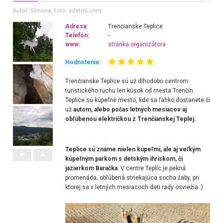
Autor: Simona
, Foto: sdetmi.com
Adresa:
Trenčianske Teplice
Telefón:
-
www:
stránka organizátora
Hodnotenie:
Trenčianske Teplice sú už dlhodobo centrom
turistického ruchu len kúsok od mesta Trenčín.
Teplice sú kúpeľné mesto, kde sa ľahko dostanete či
už
autom, alebo počas letných mesiacov aj
obľúbenou električkou z Trenčianskej Teplej.
Teplice sú známe nielen kúpeľmi, ale aj veľkým
kúpeľným parkom s detským ihriskom, či
jazierkom Baračka
. V centre Teplíc je pekná
promenáda, obľúbená striekajúca socha žaby, pri
ktorej sa v letných mesiacoch deti rady osviežia :)