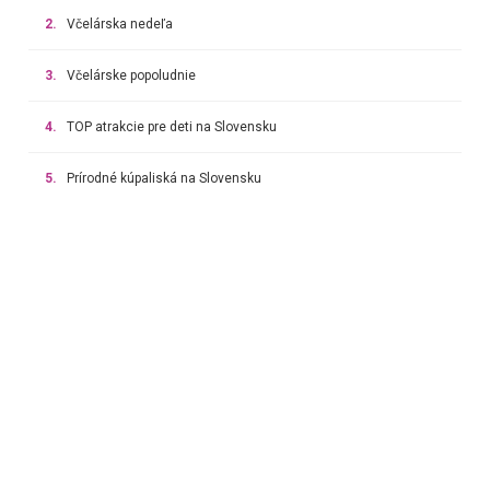
2.
Včelárska nedeľa
3.
Včelárske popoludnie
4.
TOP atrakcie pre deti na Slovensku
5.
Prírodné kúpaliská na Slovensku