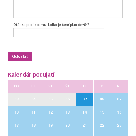
Otázka proti spamu: koľko je šesť plus deväť?
Kalendár podujatí
PO
UT
ST
ŠT
PI
SO
NE
03
04
05
06
07
08
09
10
11
12
13
14
15
16
17
18
19
20
21
22
23