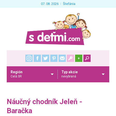
07. 08. 2026
Štefánia
+
Región
Typ akcie
Celá SR
nevybraná
Náučný chodník Jeleň -
Baračka