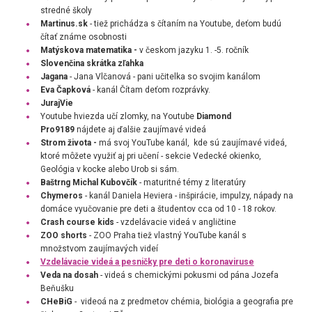
stredné školy
Martinus.sk
- tiež prichádza s čítaním na Youtube, deťom budú
čítať známe osobnosti
Matýskova matematika -
v českom jazyku 1. -5. ročník
Slovenčina skrátka zľahka
Jagana
- Jana Vlčanová - pani učitelka so svojim kanálom
Eva Čapková
- kanál
Čítam deťom rozprávky.
JurajVie
Youtube hviezda učí zlomky, na Youtube
Diamond
Pro9189
nájdete aj ďalšie zaujímavé videá
Strom života -
má svoj YouTube kanál, kde sú zaujímavé videá,
ktoré môžete využiť aj pri učení - sekcie Vedecké okienko,
Geológia v kocke alebo Urob si sám.
Baštrng Michal Kubovčík
- maturitné témy z literatúry
Chymeros
- kanál Daniela Heviera - inšpirácie, impulzy, nápady na
domáce vyučovanie pre deti a študentov cca od 10 - 18 rokov.
Crash course kids
- vzdelávacie videá v angličtine
ZOO shorts
- ZOO Praha tiež vlastný YouTube kanál s
množstvom zaujímavých videí
Vzdelávacie videá a pesničky pre deti o koronaviruse
Veda na
dosah
- videá s chemickými pokusmi od pána
Jozefa
Beňušku
CHeBiG
- videoá na z predmetov chémia, biológia a geografia pre