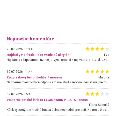
Najnovšie komentáre
25.07.2026, 11:14
Hojdačky v prírode - kde všade sú ukryté?
Eva
Hojdacka v Krpelanoch uz nie je, vysli sme si k nej vcera, ale, zial, uz je znicena. Ak sem planujete cestu len kvoli hojdacke, mozete si ju usetrit. Krasny vyhlad je tu vsak aj bez hojdacky :-)
19.07.2026, 11:44
Rozprávkový les pri kolibe Panoráma
Martina
Nádherné miesto ktoré odporúčam navštíviť všetkými desiatimi, pre rodiny s deťmi, dôchodcom... Proste a jednoducho ozaj rozprávkový les.. určite ešte prídeme. Odniesli sme si na pamiatku krásne tričká,
09.07.2026, 15:15
Vnútorné detské ihrisko LEGIONARIK v LEGIA Fitness
Elena Selecká
Kútik výborný, ale hlučná hudba úplne nevhodná pre deti. Na moju žiadosť o aspoň sušenie nereagovali.