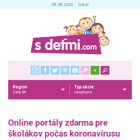
08. 08. 2026
Oskár
+
Región
Typ akcie
Celá SR
nevybraná
Online portály zdarma pre
školákov počas koronavírusu