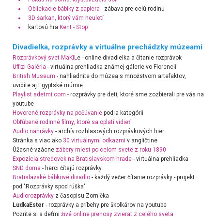
Obliekacie bábiky z papiera
- zábava pre celú rodinu
3D šarkan, ktorý vám neuletí
kartovú hra
Kent - Stop
Divadielka, rozprávky a virtuálne prechádzky múzeami
Rozprávkový svet MaKiL
e - online divadielka a čítanie rozprávok
Uffizi Galéria
- virtuálna prehliadka známej gálerie vo Florencií
British Museum
- nahliadnite do múzea s množstvom artefaktov,
uvidíte aj Egyptské múmie
Playlist sdetmi.com
- rozprávky pre deti, ktoré sme zozbierali pre vás na
youtube
Hovorené rozprávky na počúvanie
podľa kategórii
Obľúbené rodinné filmy, ktoré sa oplatí vidieť
Audio nahrávky
- archív rozhlasových rozprávkových hier
Stránka s viac ako
30 virtuálnymi odkazmi
v angličtine
Úžasné vzácne
zábery miest po celom svete z roku 1890
Expozícia stredovek na Bratislavskom hrade
- virtuálna prehliadka
SND doma
- herci čítajú rozprávky
Bratislavské bábkové divadlo
- každý večer čítanie rozprávky - projekt
pod "Rozprávky spod rúška"
Audiorozprávky
z časopisu Zornička
LudkaEster
- rozprávky a príbehy pre školkárov na youtube
Pozrite si s deťmi
živé online prenosy zvierat z celého sveta