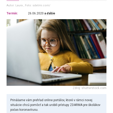
Autor: Laura
, Foto: sdetmi.com/
Termín:
26.06.2020
a ďalšie
Zdroj: shutterstock.com
Prinášame vám prehľad online portálov, ktoré v rámci novej
situácie chcú pomôcť a tak urobili prístupy ZDARMA pre školákov
počas koronavírusu.