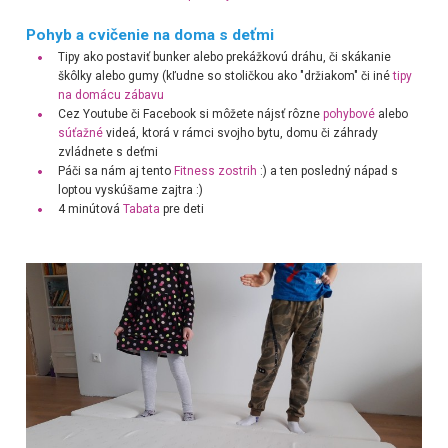
Pohyb a cvičenie na doma s deťmi
Tipy ako postaviť bunker alebo prekážkovú dráhu, či skákanie
škôlky alebo gumy (kľudne so stoličkou ako "držiakom" či iné
tipy
na domácu zábavu
Cez Youtube či Facebook si môžete nájsť rôzne
pohybové
alebo
súťažné
videá, ktorá v rámci svojho bytu, domu či záhrady
zvládnete s deťmi
Páči sa nám aj tento
Fitness zostrih
:) a ten posledný nápad s
loptou vyskúšame zajtra :)
4 minútová
Tabata
pre deti