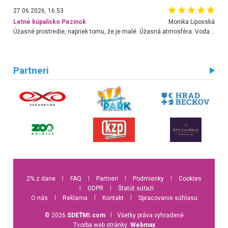
27.06.2026, 16:53
Letné kúpalisko Pezinok
. Monika Lipovská
Úžasné prostredie, napriek tomu, že je malé. Úžasná atmosféra. Voda fantastická a nádherná. Ľudí je pomerne veľa, ale su mili a ohľaduplní. Je veľmi zaujímavé sledovať, ako dokážu spolu športovať cudzí ľudia a bez ohľadu na vek. Vládne tu pohoda. Vnuka neviem dostať z vody. Ďakujem za krásny deň . Urcite sa sem vrátim. Jediný problém je s parkovaním, ale aj ten sa mi podarilo vyriešiť. Monika Bratislava
Partneri
2% z dane
l
FAQ
l
Partneri
l
Podmienky
l
Cookies
l
GDPR
l
Štatút súťaží
O nás
l
Reklama
l
Kontakt
l
Spracovanie súhlasu
© 2026
SDEŤMI.com
l
Všetky práva vyhradené
Tvorba web stránky:
Webmax