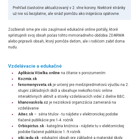
Prehľad čiastočne aktualizovaný v 2. vlne korony. Niektoré stránky
už nie sú bezplatne, ale snáď pomôžu ako inšpirácia opätovne.
Zozbierali sme pre vás zaujímavé edukačné online portály, ktoré
sprístupnili svoj obsah počas tohto mimoriadneho obdobia ZDARMA
alebo pripravili obsah, ktorý pomôže deťom, ale i rodičom zabiť doma
nudu.
Vzdelávacie a edukačné
Aplikácia Včielka.online
na čítanie s porozumením
Kozmix.sk
fenomenysveta.sk
je určený pre medzipredmetovú výučbu na 2.
stupni základných škôl a obsahuje niekoľko tisíc online
interaktívnych aktivít a stovky vzdelávacích videí z dielne BBC.
khanovaskola.cz
je nezisková organizácia zameraná na
vzdelávanie
Aitec.sk
– séria titulov - tu nájdete v elektronickej podobe
tlačené publikácie pre 1-4. ročník
Orbispictus.sk
- kategória knižnica - nájdete tu v elektornickej
podobe tlačené publikácie 1.-9.ročník
viki.iedu.sk
- edukačný obsah pre základné a materské školy,