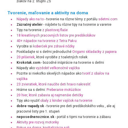
žiakov na 2. stupni ZŠ
Tvorenie, maľovanie a aktivity na doma
Nápady ako na to
- tvorenie na rôzne témy z portálu
sdetmi.com
Zázračný ateliér
- nájdete tu rôzne tipy na tvorenie a varenie
Tipy na tvorenie
z plastovej flaše
18 kreatívnych pracovných listov pre predškolákov
40+ nápadov na tvorenie z Tetra Pak-u
Vyrobte si
koberček pre zdravé nôžky
Poskladajte si s deťmi jednoduché
Origami skladačky z papiera
20 príšeriek
, ktoré vyrobíte z toaletných roliek
Krokotak.com
- bozodné inšpirácie na tvorenie s deťmi
Nápady ako
vyzdobiť veľkonočné vajíčka
Pozrite si niekoľko skvelých nápadov ako
tvoriť z obalov na
vajíčka
23 zvieratiek, ktoré naučíte deti hravo nakresliť
Hráme sa s deťmi:
Preberanie motúzikov
20 hier, ktoré zabavia aj najmenšie detičky
Tipy ako využiť
obaly z kinder vajíčok na tvorenie
dobre-napady.sk
- tvorenie pre deti predškolského veku , ale aj
pracovné listy pre 1. stupeň
neposednenoznice.sk
- portál s tipmi na tvorenie a zábavu
Aktivity pre rozvoj motoriky
Pokus na doma: kryštalizácia soli