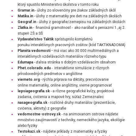
ktorý spustilo Ministerstvo školstva v tomto roku
Gramar.in
- úlohy zo slovenčiny pre žiakov základných škôl
Matika.in
- úlohy z matematiky pre deti na základných školách
Geograf.in
- úlohy z geografie/zemepisu na základných školách
Zlatka.in
- f
inančná gramotnosť
- ako narábať s peniazmi 1.,aj 2.
stupeň ZŠ a SŠ
Vydavateľstvo Taktik
sprístupnilo kompletnú
ponuku interaktívnych pracovných zošitov (kód TAKTIKNADOMA)
Planéta vedomostí -
má viac ako 30 000 multimediálnych a
interaktívnych vzdelávacích materiálov rôzneho typu
Edumapa
- ďalsia stránka s dobrým vzdelávacím obsahom
Phet.colorado.edu
-
interaktívne simulácie z rôznych
prírodovedných predmetov v angličtine
viemeto.org
- rýchla príprava na diktáty, precvičovanie
online matematiky, online angličtiny, vieme programovať
lepsiageografia.sk
- a rôzne geografické kvízy, projektové
zadania, cvičenia a mapové hry, súťaž Zemeznalec
nasageografia.sk
-
rozličné druhy materiálov (prezentácie,
cvičenia, aktivity) z geografie
vedomostne-ostrovy.sk
- na animovanom ostrove nájdete
množstvo zaujímavostí z techniky, nemeckého jazyka, ekológie
alebo fyziky
Testokazi.sk
- nájdete príklady z matematiky a fyziky