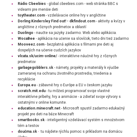
Rádio Cbeebies
- global.cbeebies.com - web stránka BBC s
videami pre menšie deti
toytheater.com
- vzdelávacie online hry v angličtine
Dorling Kindersley Find out! - dkfindout.com
- aktivity a kvízy v
angličtine z rôznych predmetov a oblastí
Duolingo
- n
aučte sa jazyky zadarmo. Web alebo aplikácia.
WocaBee
- aplikácia na učenie sa slovíčok, tieto dni tiež zadarmo
Mooveez.com
- b
ezplatná aplikácia s filmami pre deti aj
dospelých na učenie cudzích jazykov
vlcata.sk/ucim-online/
- i
nteraktívne náučné hry z rôznych
predmetov
garbagegobblers.sk
-
námety, projekty a materiály k výučbe
zameranej na ochranu životného prostredia, triedenia a
recyklácie
Europa.eu
- zábavné hry o Európe a EU v českom jazyku
scratch.mit.edu
- tu môžeš programovať svoje vlastné
interaktívne príbehy, hry a animácie - a zdieľať svoje výtvory s
ostatnými v online komunite.
education.minecraft.net
- Microsoft spustil zadarmo edukačný
projekt pre deti na báze Minecraft
smartbooks.sk
- inteligentný vzdelávací systém s množstvom
tém a testov
doučma.sk
-
tu nájdete rýchlu
pomoc s príkladom na domácu