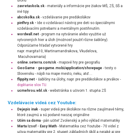
úlohu
zavretaskola.sk
- materiály a informácie pre žiakov MŠ, ZŠ, SŠ a
iné tipy
abcskolka.sk
- vzdelávanie pre predškolákov
pinfhry.sk -
Ide o vzdelávací nástroj pre deti so špeciálnymi
vzdelávacími potrebami a mentálnym postihnutím.
wordwall.net
- program na vytváranie alebo využitie už
vytvorených hier a úloh (možnosť použiť rôzne šablóny).
Odporúčame hľadať vytvorené hry
napr. margita10, Martinamandrakova, Vkudelova,
Macuhovamaria)
online.seterra.com/sk
- mapové hry pre geografiu
GeoGame - geogame.mobi/application/showpage
- testy o
Slovensku - nájdi na mape mesto, rieku, atď....
flippity.net -
šablóny na úlohy, napr. pre predškolákov a prvákov -
doplňanie slov TU.
ucmehrou.wbl.sk
- webstránka s učivom 1. stupňa ZŠ
Vzdelávacie videá cez Youtube:
Dejepis inak
- super videá pre školákov na rôzne zaujímavé témy,
ktoré zaujmú a sú podané naozaj originálne
Učím sa doma
- pán učiteľ Zvolenský a jeho výklad matematiky
Marta Izsof - Easy Math
- Matematika cez Youtube -
70 videí z
učiva matematiky pre 2. stupeň základných škôl a nejaké aj pre