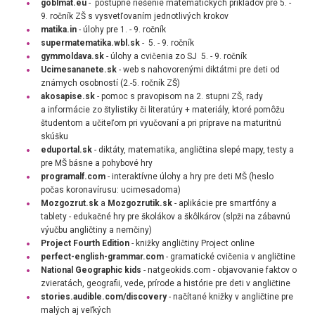
goblmat.eu
-
postupné riešenie matematických príkladov pre 5. -
9. ročník ZŠ s vysvetľovaním jednotlivých krokov
matika.in
- úlohy pre 1. - 9. ročník
supermatematika.wbl.sk
- 5. - 9. ročník
gymmoldava.sk
- úlohy a cvičenia zo SJ 5. - 9. ročník
Ucimesananete.sk
-
web s nahovorenými diktátmi pre deti od
známych osobností (2.-5. ročník ZŠ)
akosapise.sk
- pomoc s pravopisom na 2. stupni ZŠ, rady
a informácie zo štylistiky či literatúry + materiály, ktoré pomôžu
študentom a učiteľom pri vyučovaní a pri príprave na maturitnú
skúšku
eduportal.sk
- diktáty, matematika, angličtina slepé mapy, testy a
pre MŠ básne a pohybové hry
programalf.com
- interaktívne úlohy a hry pre deti MŠ (heslo
počas koronavírusu: ucimesadoma)
Mozgozrut.sk
a
Mozgozrutik.sk
-
aplikácie pre smartfóny a
tablety -
edukačné hry pre školákov a škôlkárov (slpži
na zábavnú
výučbu angličtiny a nemčiny)
Project Fourth Edition
- knižky angličtiny Project online
perfect-english-grammar.com
- gramatické cvičenia v angličtine
National Geographic kids
- natgeokids.com - objavovanie faktov o
zvieratách, geografii, vede, prírode a histórie pre deti v angličtine
stories.audible.com/discovery
- načítané knižky v angličtine pre
malých aj veľkých