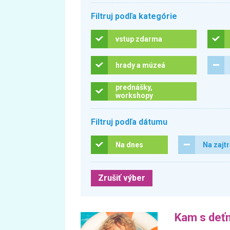
Filtruj podľa kategórie
vstup zdarma
hrady a múzeá
prednášky,
workshopy
Filtruj podľa dátumu
Na dnes
Na zajt
Zrušiť výber
Kam s deťm