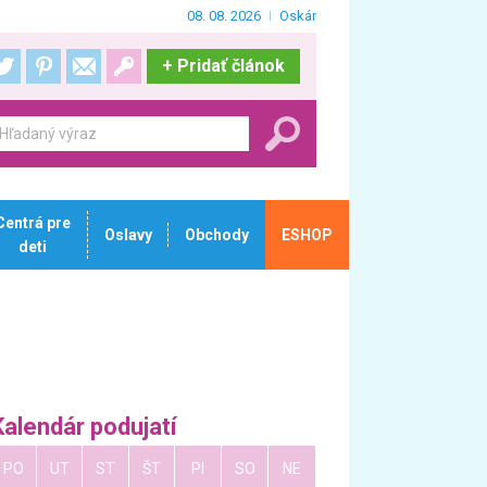
08. 08. 2026
Oskár
+
Pridať článok
Centrá pre
Oslavy
Obchody
ESHOP
deti
Kalendár podujatí
PO
UT
ST
ŠT
PI
SO
NE