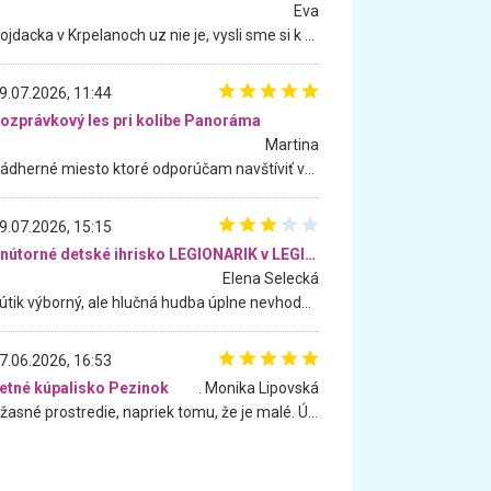
Eva
Hojdacka v Krpelanoch uz nie je, vysli sme si k nej vcera, ale, zial, uz je znicena. Ak sem planujete cestu len kvoli hojdacke, mozete si ju usetrit. Krasny vyhlad je tu vsak aj bez hojdacky :-)
9.07.2026, 11:44
ozprávkový les pri kolibe Panoráma
Martina
Nádherné miesto ktoré odporúčam navštíviť všetkými desiatimi, pre rodiny s deťmi, dôchodcom... Proste a jednoducho ozaj rozprávkový les.. určite ešte prídeme. Odniesli sme si na pamiatku krásne tričká,
9.07.2026, 15:15
Vnútorné detské ihrisko LEGIONARIK v LEGIA Fitness
Elena Selecká
Kútik výborný, ale hlučná hudba úplne nevhodná pre deti. Na moju žiadosť o aspoň sušenie nereagovali.
7.06.2026, 16:53
etné kúpalisko Pezinok
. Monika Lipovská
Úžasné prostredie, napriek tomu, že je malé. Úžasná atmosféra. Voda fantastická a nádherná. Ľudí je pomerne veľa, ale su mili a ohľaduplní. Je veľmi zaujímavé sledovať, ako dokážu spolu športovať cudzí ľudia a bez ohľadu na vek. Vládne tu pohoda. Vnuka neviem dostať z vody. Ďakujem za krásny deň . Urcite sa sem vrátim. Jediný problém je s parkovaním, ale aj ten sa mi podarilo vyriešiť. Monika Bratislava