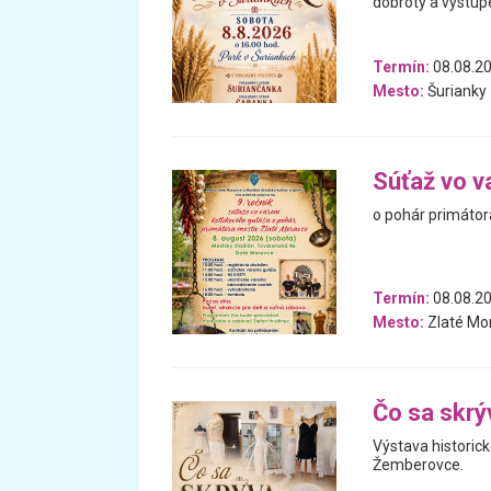
dobroty a vystúp
Termín:
08.08.2
Mesto:
Šurianky
Súťaž vo v
o pohár primátor
Termín:
08.08.2
Mesto:
Zlaté Mo
Čo sa skrý
Výstava historic
Žemberovce.