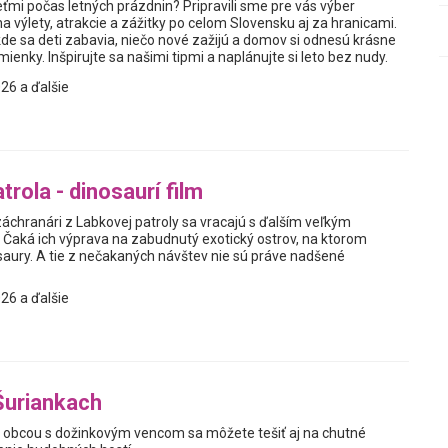
ťmi počas letných prázdnin? Pripravili sme pre vás výber
a výlety, atrakcie a zážitky po celom Slovensku aj za hranicami.
kde sa deti zabavia, niečo nové zažijú a domov si odnesú krásne
enky. Inšpirujte sa našimi tipmi a naplánujte si leto bez nudy.
26 a ďalšie
rola - dinosaurí film
áchranári z Labkovej patroly sa vracajú s ďalším veľkým
Čaká ich výprava na zabudnutý exotický ostrov, na ktorom
osaury. A tie z nečakaných návštev nie sú práve nadšené
26 a ďalšie
Šuriankach
obcou s dožinkovým vencom sa môžete tešiť aj na chutné