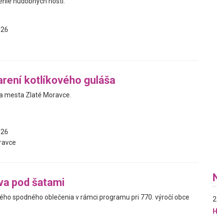
enie hudobných hostí.
026
arení kotlíkového guláša
a mesta Zlaté Moravce.
026
ravce
va pod šatami
kého spodného oblečenia v rámci programu pri 770. výročí obce
2
H