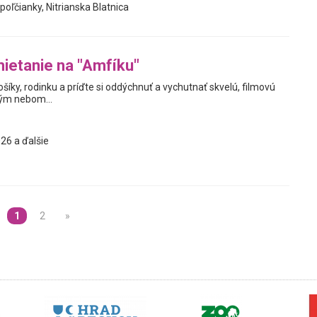
poľčianky, Nitrianska Blatnica
ietanie na "Amfíku"
ošíky, rodinku a príďte si oddýchnuť a vychutnať skvelú, filmovú
ým nebom...
26 a ďalšie
1
2
»