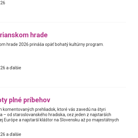
026
trianskom hrade
kom hrade 2026 prináša opäť bohatý kultúrny program.
26 a ďalšie
ty plné príbehov
h komentovaných prehliadok, ktoré vás zavedú na štyri
 – od staroslovanského hradiska, cez jeden z najstarších
ej Európe a najstarší kláštor na Slovensku až po majestátnych
26 a ďalšie