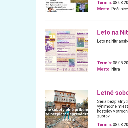
Termín:
08.08.2
Mesto:
Pečenice
Leto na Ni
Leto na Nitrians
Termín:
08.08.20
Mesto:
Nitra
Letné sobo
Séria bezplatnýc
výnimočné miesta
kostolov v stredn
zubrov.
Termín:
08.08.20