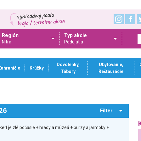
Región
Typ akcie
Nitra
Podujatia
Dovolenky,
Ubytovanie,
Zahraničie
Krúžky
Tábory
Reštaurácie
026
Filter
keď je zlé počasie + hrady a múzeá + burzy a jarmoky +