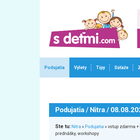
Podujatia
Výlety
Tipy
Súťaže
Podujatia
/ Nitra / 08.08.2
Ste tu:
Nitra
»
Podujatia
» vstup zdarma + 
prednášky, workshopy