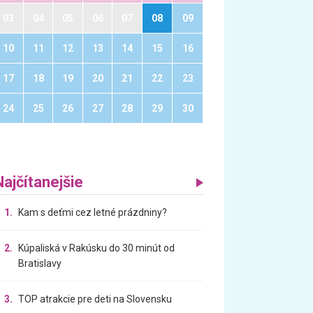
03
04
05
06
07
08
09
10
11
12
13
14
15
16
17
18
19
20
21
22
23
24
25
26
27
28
29
30
Najčítanejšie
1.
Kam s deťmi cez letné prázdniny?
2.
Kúpaliská v Rakúsku do 30 minút od
Bratislavy
3.
TOP atrakcie pre deti na Slovensku