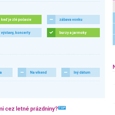
keď je zlé počasie
zábava vonku
výstavy, koncerty
burzy a jarmoky
ra
Na víkend
Iný dátum
i cez letné prázdniny?
TOP