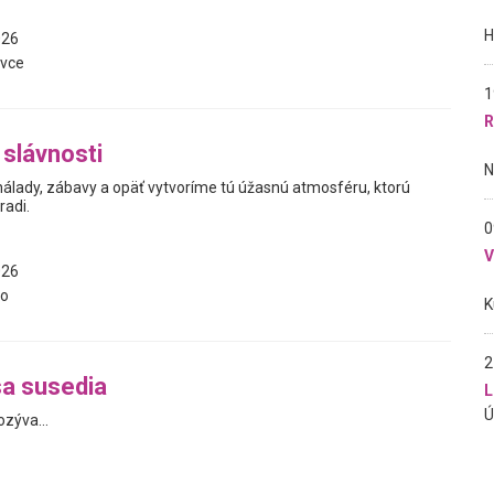
026
vce
1
R
slávnosti
 nálady, zábavy a opäť vytvoríme tú úžasnú atmosféru, ktorú
radi.
0
026
vo
2
a susedia
L
zýva...