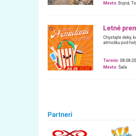
Mesto:
Bojná, To
Letné prem
Chystajte deky, k
atmošku pod hol
Termín:
08.08.20
Mesto:
Šaľa
Partneri