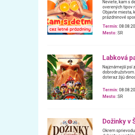
Neviete, kam s de
overených tipov n
Objavte miesta, 
prázdninové spomi
Termín:
08.08.20
Mesto:
SR
Labková pat
Najznámejší psí z
dobrodružstvom. 
doteraz žijú din
Termín:
08.08.20
Mesto:
SR
Dožinky v 
Okrem sprievodu 