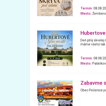
Termín:
08.08.2
Mesto:
Žembero
Hubertove 
Deň plný skvelej
máme všetci tak 
Termín:
08.08.2
Mesto:
Paláriko
Zabavme s
Obec Pečenice po