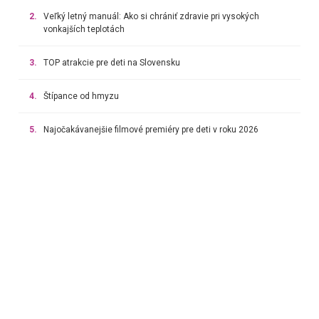
2.
Veľký letný manuál: Ako si chrániť zdravie pri vysokých
vonkajších teplotách
3.
TOP atrakcie pre deti na Slovensku
4.
Štípance od hmyzu
5.
Najočakávanejšie filmové premiéry pre deti v roku 2026