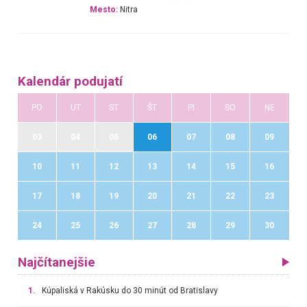
Mesto:
Nitra
Kalendár podujatí
PO
UT
ST
ŠT
PI
SO
NE
03
04
05
06
07
08
09
10
11
12
13
14
15
16
17
18
19
20
21
22
23
24
25
26
27
28
29
30
Najčítanejšie
1.
Kúpaliská v Rakúsku do 30 minút od Bratislavy