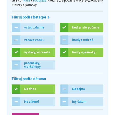
Ste tu:
Nitra
»
Podujatia
» keď je zlé počasie + výstavy, koncerty
+ burzy a jarmoky
Filtruj podľa kategórie
vstup zdarma
keď je zlé počasie
zábava vonku
hrady a múzeá
výstavy, koncerty
burzy a jarmoky
prednášky,
workshopy
Filtruj podľa dátumu
Na dnes
Na zajtra
Na víkend
Iný dátum