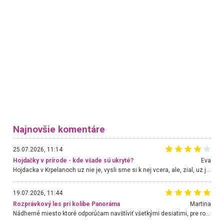
Najnovšie komentáre
25.07.2026, 11:14
Hojdačky v prírode - kde všade sú ukryté?
Eva
Hojdacka v Krpelanoch uz nie je, vysli sme si k nej vcera, ale, zial, uz je znicena. Ak sem planujete cestu len kvoli hojdacke, mozete si ju usetrit. Krasny vyhlad je tu vsak aj bez hojdacky :-)
19.07.2026, 11:44
Rozprávkový les pri kolibe Panoráma
Martina
Nádherné miesto ktoré odporúčam navštíviť všetkými desiatimi, pre rodiny s deťmi, dôchodcom... Proste a jednoducho ozaj rozprávkový les.. určite ešte prídeme. Odniesli sme si na pamiatku krásne tričká,