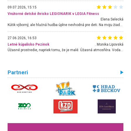
09.07.2026, 15:15
Vnútorné detské ihrisko LEGIONARIK v LEGIA Fitness
Elena Selecká
Kútik výborný, ale hlučná hudba úplne nevhodná pre deti. Na moju žiadosť o aspoň sušenie nereagovali.
27.06.2026, 16:53
Letné kúpalisko Pezinok
. Monika Lipovská
Úžasné prostredie, napriek tomu, že je malé. Úžasná atmosféra. Voda fantastická a nádherná. Ľudí je pomerne veľa, ale su mili a ohľaduplní. Je veľmi zaujímavé sledovať, ako dokážu spolu športovať cudzí ľudia a bez ohľadu na vek. Vládne tu pohoda. Vnuka neviem dostať z vody. Ďakujem za krásny deň . Urcite sa sem vrátim. Jediný problém je s parkovaním, ale aj ten sa mi podarilo vyriešiť. Monika Bratislava
Partneri