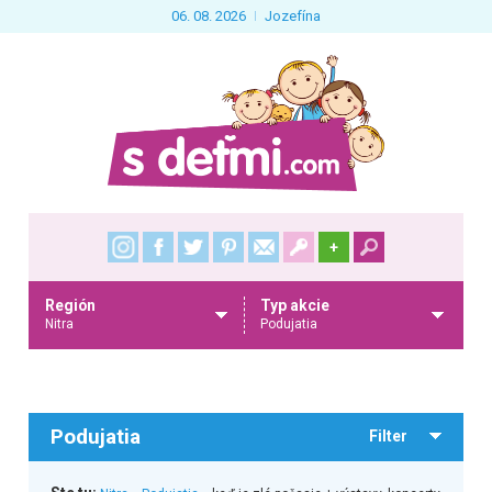
06. 08. 2026
Jozefína
+
Región
Typ akcie
Nitra
Podujatia
Podujatia
Filter