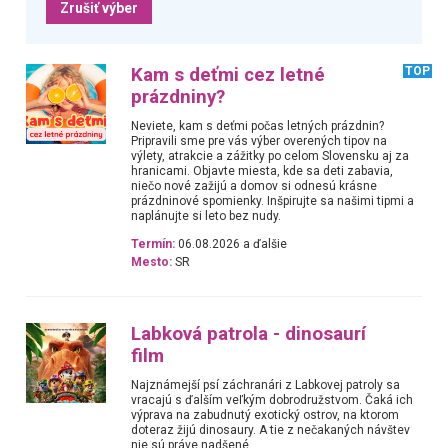
Zrušiť výber
Kam s deťmi cez letné
TOP
prázdniny?
Neviete, kam s deťmi počas letných prázdnin?
Pripravili sme pre vás výber overených tipov na
výlety, atrakcie a zážitky po celom Slovensku aj za
hranicami. Objavte miesta, kde sa deti zabavia,
niečo nové zažijú a domov si odnesú krásne
prázdninové spomienky. Inšpirujte sa našimi tipmi a
naplánujte si leto bez nudy.
Termín:
06.08.2026 a ďalšie
Mesto:
SR
Labková patrola - dinosaurí
film
Najznámejší psí záchranári z Labkovej patroly sa
vracajú s ďalším veľkým dobrodružstvom. Čaká ich
výprava na zabudnutý exotický ostrov, na ktorom
doteraz žijú dinosaury. A tie z nečakaných návštev
nie sú práve nadšené