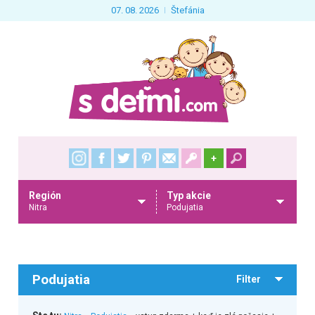
07. 08. 2026
Štefánia
+
Región
Typ akcie
Nitra
Podujatia
Podujatia
Filter