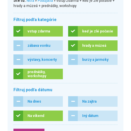
Ste tu:
Nitra
»
Podujatia
» vstup zdarma + keď je zlé počasie +
hrady a múzeá + prednášky, workshopy
Filtruj podľa kategórie
vstup zdarma
keď je zlé počasie
zábava vonku
hrady a múzeá
výstavy, koncerty
burzy a jarmoky
prednášky,
workshopy
Filtruj podľa dátumu
Na dnes
Na zajtra
Na víkend
Iný dátum