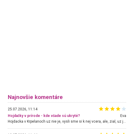
Najnovšie komentáre
25.07.2026, 11:14
Hojdačky v prírode - kde všade sú ukryté?
Eva
Hojdacka v Krpelanoch uz nie je, vysli sme si k nej vcera, ale, zial, uz je znicena. Ak sem planujete cestu len kvoli hojdacke, mozete si ju usetrit. Krasny vyhlad je tu vsak aj bez hojdacky :-)