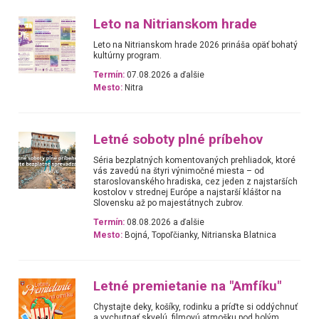
Leto na Nitrianskom hrade
Leto na Nitrianskom hrade 2026 prináša opäť bohatý
kultúrny program.
Termín:
07.08.2026 a ďalšie
Mesto:
Nitra
Letné soboty plné príbehov
Séria bezplatných komentovaných prehliadok, ktoré
vás zavedú na štyri výnimočné miesta – od
staroslovanského hradiska, cez jeden z najstarších
kostolov v strednej Európe a najstarší kláštor na
Slovensku až po majestátnych zubrov.
Termín:
08.08.2026 a ďalšie
Mesto:
Bojná, Topoľčianky, Nitrianska Blatnica
Letné premietanie na "Amfíku"
Chystajte deky, košíky, rodinku a príďte si oddýchnuť
a vychutnať skvelú, filmovú atmošku pod holým