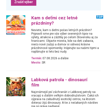
Zrušiť výber
Kam s deťmi cez letné
TOP
prázdniny?
Neviete, kam s deťmi počas letných prázdnin?
Pripravili sme pre vás výber overených tipov na
výlety, atrakcie a zážitky po celom Slovensku aj za
hranicami. Objavte miesta, kde sa deti zabavia,
niečo nové zažijú a domov si odnesú krásne
prázdninové spomienky. Inšpirujte sa našimi tipmi a
naplánujte si leto bez nudy.
Termín:
07.08.2026 a ďalšie
Mesto:
SR
Labková patrola - dinosaurí
film
Najznámejší psí záchranári z Labkovej patroly sa
vracajú s ďalším veľkým dobrodružstvom. Čaká ich
výprava na zabudnutý exotický ostrov, na ktorom
doteraz žijú dinosaury. A tie z nečakaných návštev
nie sú práve nadšené