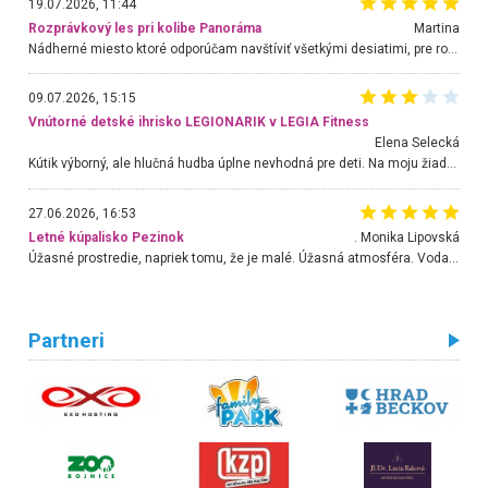
19.07.2026, 11:44
Rozprávkový les pri kolibe Panoráma
Martina
Nádherné miesto ktoré odporúčam navštíviť všetkými desiatimi, pre rodiny s deťmi, dôchodcom... Proste a jednoducho ozaj rozprávkový les.. určite ešte prídeme. Odniesli sme si na pamiatku krásne tričká,
09.07.2026, 15:15
Vnútorné detské ihrisko LEGIONARIK v LEGIA Fitness
Elena Selecká
Kútik výborný, ale hlučná hudba úplne nevhodná pre deti. Na moju žiadosť o aspoň sušenie nereagovali.
27.06.2026, 16:53
Letné kúpalisko Pezinok
. Monika Lipovská
Úžasné prostredie, napriek tomu, že je malé. Úžasná atmosféra. Voda fantastická a nádherná. Ľudí je pomerne veľa, ale su mili a ohľaduplní. Je veľmi zaujímavé sledovať, ako dokážu spolu športovať cudzí ľudia a bez ohľadu na vek. Vládne tu pohoda. Vnuka neviem dostať z vody. Ďakujem za krásny deň . Urcite sa sem vrátim. Jediný problém je s parkovaním, ale aj ten sa mi podarilo vyriešiť. Monika Bratislava
Partneri