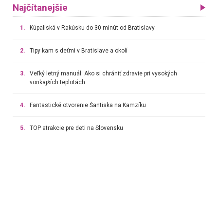
Najčítanejšie
1.
Kúpaliská v Rakúsku do 30 minút od Bratislavy
2.
Tipy kam s deťmi v Bratislave a okolí
3.
Veľký letný manuál: Ako si chrániť zdravie pri vysokých
vonkajších teplotách
4.
Fantastické otvorenie Šantiska na Kamzíku
5.
TOP atrakcie pre deti na Slovensku