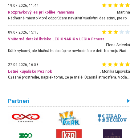
19.07.2026, 11:44
Rozprávkový les pri kolibe Panoráma
Martina
Nádherné miesto ktoré odporúčam navštíviť všetkými desiatimi, pre rodiny s deťmi, dôchodcom... Proste a jednoducho ozaj rozprávkový les.. určite ešte prídeme. Odniesli sme si na pamiatku krásne tričká,
09.07.2026, 15:15
Vnútorné detské ihrisko LEGIONARIK v LEGIA Fitness
Elena Selecká
Kútik výborný, ale hlučná hudba úplne nevhodná pre deti. Na moju žiadosť o aspoň sušenie nereagovali.
27.06.2026, 16:53
Letné kúpalisko Pezinok
. Monika Lipovská
Úžasné prostredie, napriek tomu, že je malé. Úžasná atmosféra. Voda fantastická a nádherná. Ľudí je pomerne veľa, ale su mili a ohľaduplní. Je veľmi zaujímavé sledovať, ako dokážu spolu športovať cudzí ľudia a bez ohľadu na vek. Vládne tu pohoda. Vnuka neviem dostať z vody. Ďakujem za krásny deň . Urcite sa sem vrátim. Jediný problém je s parkovaním, ale aj ten sa mi podarilo vyriešiť. Monika Bratislava
Partneri