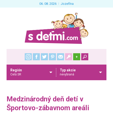
06. 08. 2026
Jozefína
+
Región
Typ akcie
Celá SR
nevybraná
Medzinárodný deň detí v
Športovo-zábavnom areáli