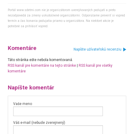
Portál www.sdetmi.com nie je organizátorom uverejňovaných podujatí a preto
nezodpovedá za zmeny uskutočnené organizátormi. Odporúčame preveriť si vopred
termín a čas konania podujatia priamo u organizátora. Na niektoré akcie je
potrebné sa prihlásiť vopred.
Komentáre
Napíšte užívateľskú recenziu
Táto stránka ešte nebola komentovaná.
RSS kanál pre komentáre na tejto stránke
|
RSS kanál pre všetky
komentáre
Napíšte komentár
Vaše meno
Váš e-mail (nebude zverejnený)