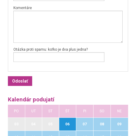
Komentáre
Otázka proti spamu: koľko je dva plus jedna?
Kalendár podujatí
PO
UT
ST
ŠT
PI
SO
NE
03
04
05
06
07
08
09