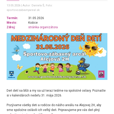
13.05.2026
Autor: Daniela Š
, Foto:
sportovozabavnyareal.sk
Termín:
31.05.2026
Mesto:
Košice
Zdroj:
stránka organizátora
Deň detí sa blíži a my sa už teraz tešíme na spoločné oslavy. Poznačte
si v kalendároch nedeľu 31. mája 2026.
Pozývame všetky deti a rodičov do nášho areálu na Alejovej 2H, aby
sme spoločne oslávili ich veľký deň. Pripravujeme pre vás deň plný