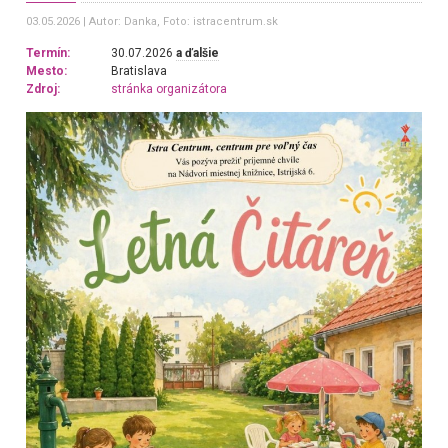
03.05.2026
Autor: Danka
, Foto: istracentrum.sk
Termín:
30.07.2026
a ďalšie
Mesto:
Bratislava
Zdroj:
stránka organizátora