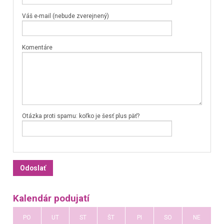
Váš e-mail (nebude zverejnený)
Komentáre
Otázka proti spamu: koľko je šesť plus päť?
Kalendár podujatí
PO
UT
ST
ŠT
PI
SO
NE