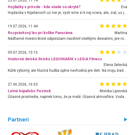
25.07.2026, 11:14
Hojdačky v prírode - kde všade sú ukryté?
Eva
Hojdacka v Krpelanoch uz nie je, vysli sme si k nej vcera, ale, zial, uz je znicena. Ak sem planujete cestu len kvoli hojdacke, mozete si ju usetrit. Krasny vyhlad je tu vsak aj bez hojdacky :-)
19.07.2026, 11:44
Rozprávkový les pri kolibe Panoráma
Martina
Nádherné miesto ktoré odporúčam navštíviť všetkými desiatimi, pre rodiny s deťmi, dôchodcom... Proste a jednoducho ozaj rozprávkový les.. určite ešte prídeme. Odniesli sme si na pamiatku krásne tričká,
09.07.2026, 15:15
Vnútorné detské ihrisko LEGIONARIK v LEGIA Fitness
Elena Selecká
Kútik výborný, ale hlučná hudba úplne nevhodná pre deti. Na moju žiadosť o aspoň sušenie nereagovali.
27.06.2026, 16:53
Letné kúpalisko Pezinok
. Monika Lipovská
Úžasné prostredie, napriek tomu, že je malé. Úžasná atmosféra. Voda fantastická a nádherná. Ľudí je pomerne veľa, ale su mili a ohľaduplní. Je veľmi zaujímavé sledovať, ako dokážu spolu športovať cudzí ľudia a bez ohľadu na vek. Vládne tu pohoda. Vnuka neviem dostať z vody. Ďakujem za krásny deň . Urcite sa sem vrátim. Jediný problém je s parkovaním, ale aj ten sa mi podarilo vyriešiť. Monika Bratislava
Partneri