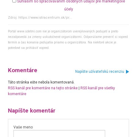
Súhlasím so spracovávaním osobných údajov pre marketingové
účely
Zdroj:
https://www.istracentrum.sk/pr...
Portál www.sdetmi.com nie je organizátorom uverejňovaných podujatí a preto
nezodpovedá za zmeny uskutočnené organizátormi. Odporúčame preveriť si vopred
termín a čas konania podujatia priamo u organizátora. Na niektoré akcie je
potrebné sa prihlásiť vopred.
Komentáre
Napíšte užívateľskú recenziu
Táto stránka ešte nebola komentovaná.
RSS kanál pre komentáre na tejto stránke
|
RSS kanál pre všetky
komentáre
Napíšte komentár
Vaše meno