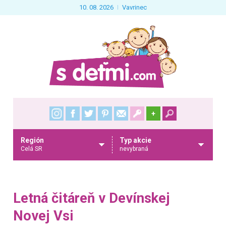
10. 08. 2026
Vavrinec
+
Región
Typ akcie
Celá SR
nevybraná
Letná čitáreň v Devínskej
Novej Vsi