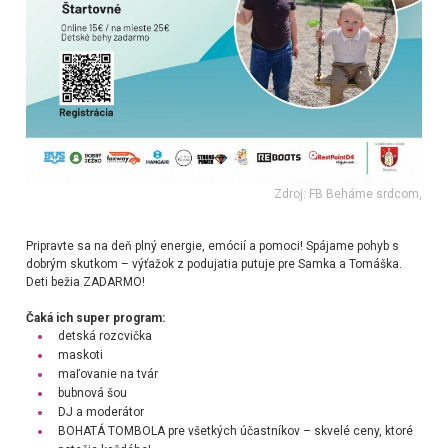
Zdroj: FB Beháme srdcom,
Pripravte sa na deň plný energie, emócií a pomoci! Spájame pohyb s
dobrým skutkom – výťažok z podujatia putuje pre Samka a Tomáška.
Deti bežia ZADARMO!
Čaká ich super program:
detská rozcvička
maskoti
maľovanie na tvár
bubnová šou
DJ a moderátor
BOHATÁ TOMBOLA pre všetkých účastníkov – skvelé ceny, ktoré