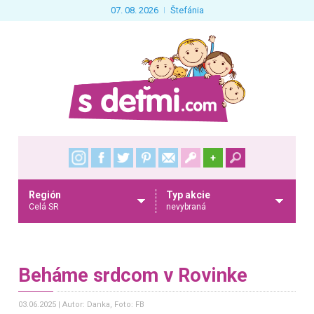
07. 08. 2026
Štefánia
+
Región
Typ akcie
Celá SR
nevybraná
Beháme srdcom v Rovinke
03.06.2025
Autor: Danka
, Foto: FB