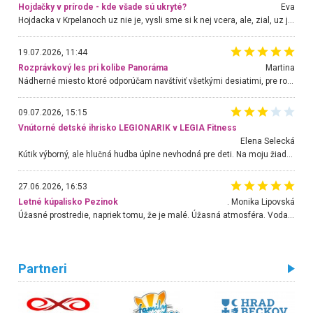
Hojdačky v prírode - kde všade sú ukryté?
Eva
Hojdacka v Krpelanoch uz nie je, vysli sme si k nej vcera, ale, zial, uz je znicena. Ak sem planujete cestu len kvoli hojdacke, mozete si ju usetrit. Krasny vyhlad je tu vsak aj bez hojdacky :-)
19.07.2026, 11:44
Rozprávkový les pri kolibe Panoráma
Martina
Nádherné miesto ktoré odporúčam navštíviť všetkými desiatimi, pre rodiny s deťmi, dôchodcom... Proste a jednoducho ozaj rozprávkový les.. určite ešte prídeme. Odniesli sme si na pamiatku krásne tričká,
09.07.2026, 15:15
Vnútorné detské ihrisko LEGIONARIK v LEGIA Fitness
Elena Selecká
Kútik výborný, ale hlučná hudba úplne nevhodná pre deti. Na moju žiadosť o aspoň sušenie nereagovali.
27.06.2026, 16:53
Letné kúpalisko Pezinok
. Monika Lipovská
Úžasné prostredie, napriek tomu, že je malé. Úžasná atmosféra. Voda fantastická a nádherná. Ľudí je pomerne veľa, ale su mili a ohľaduplní. Je veľmi zaujímavé sledovať, ako dokážu spolu športovať cudzí ľudia a bez ohľadu na vek. Vládne tu pohoda. Vnuka neviem dostať z vody. Ďakujem za krásny deň . Urcite sa sem vrátim. Jediný problém je s parkovaním, ale aj ten sa mi podarilo vyriešiť. Monika Bratislava
Partneri