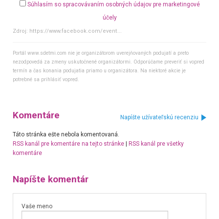
Súhlasím so spracovávaním osobných údajov pre marketingové
účely
Zdroj:
https://www.facebook.com/event...
Portál www.sdetmi.com nie je organizátorom uverejňovaných podujatí a preto
nezodpovedá za zmeny uskutočnené organizátormi. Odporúčame preveriť si vopred
termín a čas konania podujatia priamo u organizátora. Na niektoré akcie je
potrebné sa prihlásiť vopred.
Komentáre
Napíšte užívateľskú recenziu
Táto stránka ešte nebola komentovaná.
RSS kanál pre komentáre na tejto stránke
|
RSS kanál pre všetky
komentáre
Napíšte komentár
Vaše meno