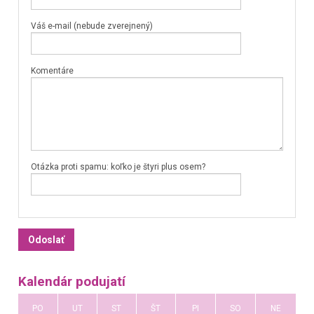
Váš e-mail (nebude zverejnený)
Komentáre
Otázka proti spamu: koľko je štyri plus osem?
Kalendár podujatí
PO
UT
ST
ŠT
PI
SO
NE