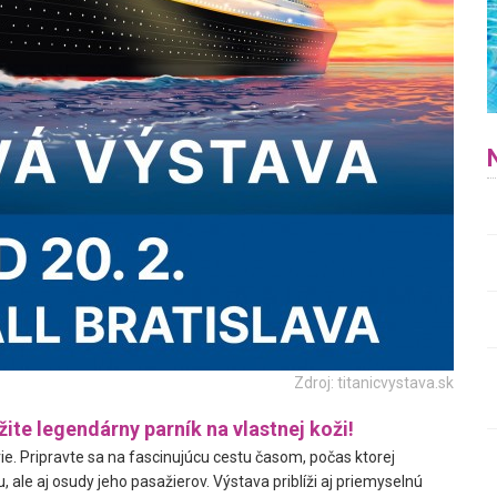
Zdroj: titanicvystava.sk
žite legendárny parník na vlastnej koži!
rie. Pripravte sa na fascinujúcu cestu časom, počas ktorej
 ale aj osudy jeho pasažierov. Výstava priblíži aj priemyselnú