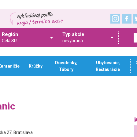
Región
Typ akcie
Celá SR
nevybraná
Dovolenky,
Ubytovanie,
Zahraničie
Krúžky
Tábory
Reštaurácie
anic
ska 27, Bratislava