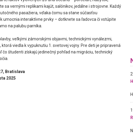
 sa vernými replikami kajút, salónikov, jedálne i strojovne. Každý
kutočného pasažiera, vďaka čomu sa stane súčasťou
 umocnia interaktívne prvky – dotknete sa ľadovca či vstúpite
iamo na palubu parníka.
plavby, veľkými zámorskými objavmi, technickými vynálezmi,
ktorá viedla k vypuknutiu 1. svetovej vojny. Pre deti je pripravená
čo študenti získajú jedinečný pohľad na migráciu, technický
očia.
7, Bratislava
2
sta 2025
H
1
R