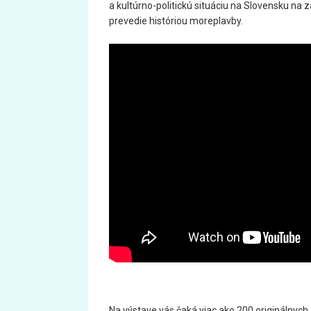
a kultúrno-politickú situáciu na Slovensku na z
prevedie históriou moreplavby.
Na výstave vás čaká viac ako 200 originálnych