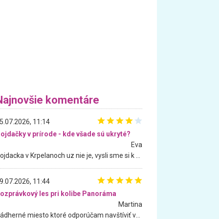
Najnovšie komentáre
5.07.2026, 11:14
ojdačky v prírode - kde všade sú ukryté?
Eva
Hojdacka v Krpelanoch uz nie je, vysli sme si k nej vcera, ale, zial, uz je znicena. Ak sem planujete cestu len kvoli hojdacke, mozete si ju usetrit. Krasny vyhlad je tu vsak aj bez hojdacky :-)
9.07.2026, 11:44
ozprávkový les pri kolibe Panoráma
Martina
Nádherné miesto ktoré odporúčam navštíviť všetkými desiatimi, pre rodiny s deťmi, dôchodcom... Proste a jednoducho ozaj rozprávkový les.. určite ešte prídeme. Odniesli sme si na pamiatku krásne tričká,