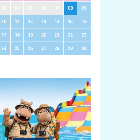
03
04
05
06
07
08
09
10
11
12
13
14
15
16
17
18
19
20
21
22
23
24
25
26
27
28
29
30