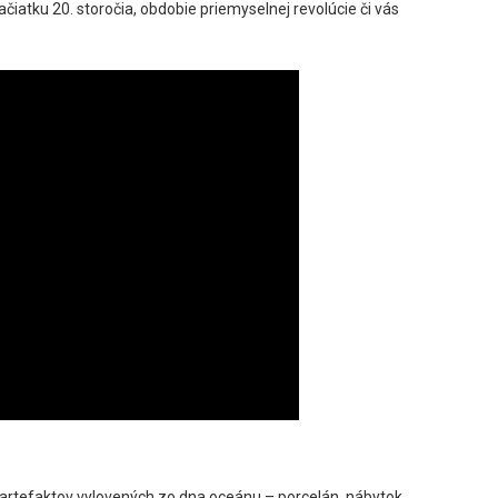
ačiatku 20. storočia, obdobie priemyselnej revolúcie či vás
 artefaktov vylovených zo dna oceánu – porcelán, nábytok,