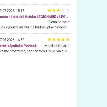
9.07.2026, 15:15
Vnútorné detské ihrisko LEGIONARIK v LEGIA Fitness
Elena Selecká
Kútik výborný, ale hlučná hudba úplne nevhodná pre deti. Na moju žiadosť o aspoň sušenie nereagovali.
7.06.2026, 16:53
etné kúpalisko Pezinok
. Monika Lipovská
Úžasné prostredie, napriek tomu, že je malé. Úžasná atmosféra. Voda fantastická a nádherná. Ľudí je pomerne veľa, ale su mili a ohľaduplní. Je veľmi zaujímavé sledovať, ako dokážu spolu športovať cudzí ľudia a bez ohľadu na vek. Vládne tu pohoda. Vnuka neviem dostať z vody. Ďakujem za krásny deň . Urcite sa sem vrátim. Jediný problém je s parkovaním, ale aj ten sa mi podarilo vyriešiť. Monika Bratislava