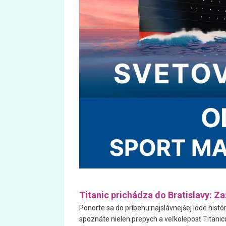
Titanic prichádza do Bratislavy: Za
Ponorte sa do príbehu najslávnejšej lode histó
spoznáte nielen prepych a veľkoleposť Titanicu,