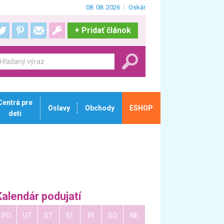
08. 08. 2026
Oskár
+
Pridať článok
Centrá pre
Oslavy
Obchody
ESHOP
deti
Kalendár podujatí
PO
UT
ST
ŠT
PI
SO
NE