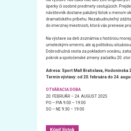
šperky či osobné predmety cestujúcich. Prejdete
návštevník dostane palubný lístok s menom s
dramatického príbehu. Nezabudnuteľný zážitok
do imerznej miestnosti, ktorá vás prenesie pr
Na výstave sa deti zoznámia s históriou more
umeleckými smermi, ale aj politickou situáciou, 
Dobrodružná cesta za pokladom oceánu, zatiaľ 
pokrok a spoločenské zmeny začiatku 20. stor
Adresa: Sport Mall Bratislava, Hodonínska 2
Termín výstavy: od 20. februára do 24. augu
OTVÁRACIA DOBA
20. FEBRUÁR – 24. AUGUST 2025
PO – PIA 9:00 – 19:00
SO – NE 9:30 – 19:00
Kúpiť lístok