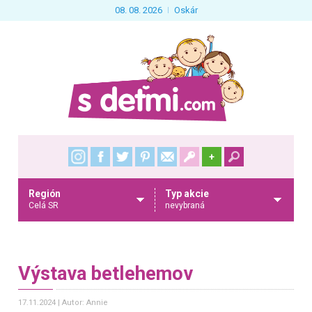
08. 08. 2026
Oskár
+
Región
Typ akcie
Celá SR
nevybraná
Výstava betlehemov
17.11.2024
Autor: Annie