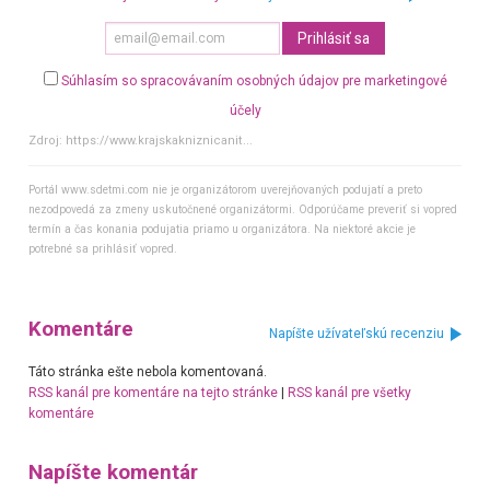
Súhlasím so spracovávaním osobných údajov pre marketingové
účely
Zdroj:
https://www.krajskakniznicanit...
Portál www.sdetmi.com nie je organizátorom uverejňovaných podujatí a preto
nezodpovedá za zmeny uskutočnené organizátormi. Odporúčame preveriť si vopred
termín a čas konania podujatia priamo u organizátora. Na niektoré akcie je
potrebné sa prihlásiť vopred.
Komentáre
Napíšte užívateľskú recenziu
Táto stránka ešte nebola komentovaná.
RSS kanál pre komentáre na tejto stránke
|
RSS kanál pre všetky
komentáre
Napíšte komentár