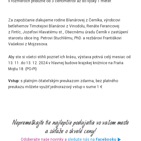
v rozmeroch približne od 3 centimetrov až do výšky 1 meter.
Za zapožičanie ďakujeme rodine Blanárovej z Černíka, výrobcovi
betlehemov Timotejovi Blanárovi z Vinodolu, Renáte Ferancovej
z Fintíc, Jozefovi Hlavatému st., Obecnému úradu Černík v zastúpení
starostu obce Ing. Petrovi Stuchlému, PhD. a rezbárovi Františkovi
Vašekovi z Mojzesova.
Aby ste si všetci stihli pozrieť ich krásu, výstava potrvá celý mesiac od
13. 11. do 13. 12. 2024 v hlavnej budove krajskej knižnice na Fraňa
Mojtu 18.
(PO-PI)
Vstup:
s platným čitateľským preukazom zdarma, bez platného
preukazu môžete využiť jednorazový vstup v sume 1 €
Odoberajte naše novinky a
sledujte nás na
Facebooku