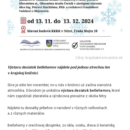
Zdroj: krajskakniznicanitra.sk
Výstavu desiatok betlehemov nájdete pod jednou strechou len
v krajskej knižnici.
Síce je ešte len november, no u nás v knižnici už začína vianočná
atmosféra. Dôvodom je unikátna
výstava desiatok betlehemov,
ktoré
nám zapožičali zberatelia a výrobcovia prevažne z okolia Nitry.
Nájdete tu desiatky príbehov o narodení v rôznych veľkostiach
a z rôznych materiálov.
Betlehemy v orechovej škrupinke, zo skla, vosku, dreva či keramiky,