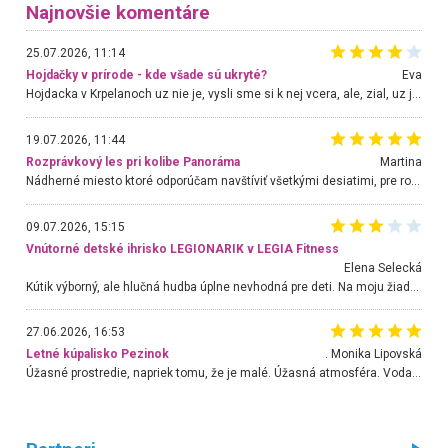
Najnovšie komentáre
25.07.2026, 11:14
Hojdačky v prírode - kde všade sú ukryté?
Eva
Hojdacka v Krpelanoch uz nie je, vysli sme si k nej vcera, ale, zial, uz je znicena. Ak sem planujete cestu len kvoli hojdacke, mozete si ju usetrit. Krasny vyhlad je tu vsak aj bez hojdacky :-)
19.07.2026, 11:44
Rozprávkový les pri kolibe Panoráma
Martina
Nádherné miesto ktoré odporúčam navštíviť všetkými desiatimi, pre rodiny s deťmi, dôchodcom... Proste a jednoducho ozaj rozprávkový les.. určite ešte prídeme. Odniesli sme si na pamiatku krásne tričká,
09.07.2026, 15:15
Vnútorné detské ihrisko LEGIONARIK v LEGIA Fitness
Elena Selecká
Kútik výborný, ale hlučná hudba úplne nevhodná pre deti. Na moju žiadosť o aspoň sušenie nereagovali.
27.06.2026, 16:53
Letné kúpalisko Pezinok
. Monika Lipovská
Úžasné prostredie, napriek tomu, že je malé. Úžasná atmosféra. Voda fantastická a nádherná. Ľudí je pomerne veľa, ale su mili a ohľaduplní. Je veľmi zaujímavé sledovať, ako dokážu spolu športovať cudzí ľudia a bez ohľadu na vek. Vládne tu pohoda. Vnuka neviem dostať z vody. Ďakujem za krásny deň . Urcite sa sem vrátim. Jediný problém je s parkovaním, ale aj ten sa mi podarilo vyriešiť. Monika Bratislava