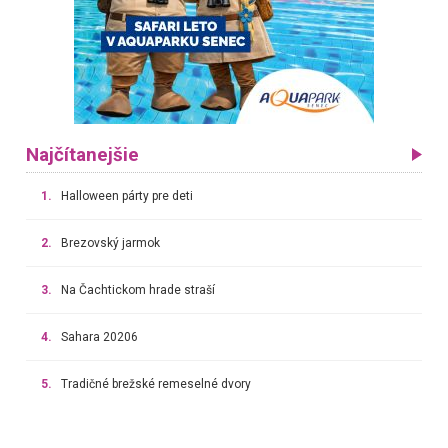
Najčítanejšie
1.
Halloween párty pre deti
2.
Brezovský jarmok
3.
Na Čachtickom hrade straší
4.
Sahara 20206
5.
Tradičné brežské remeselné dvory