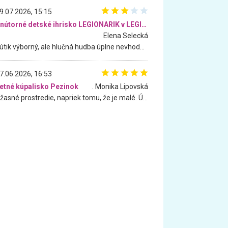
9.07.2026, 15:15
Vnútorné detské ihrisko LEGIONARIK v LEGIA Fitness
Elena Selecká
Kútik výborný, ale hlučná hudba úplne nevhodná pre deti. Na moju žiadosť o aspoň sušenie nereagovali.
7.06.2026, 16:53
etné kúpalisko Pezinok
. Monika Lipovská
Úžasné prostredie, napriek tomu, že je malé. Úžasná atmosféra. Voda fantastická a nádherná. Ľudí je pomerne veľa, ale su mili a ohľaduplní. Je veľmi zaujímavé sledovať, ako dokážu spolu športovať cudzí ľudia a bez ohľadu na vek. Vládne tu pohoda. Vnuka neviem dostať z vody. Ďakujem za krásny deň . Urcite sa sem vrátim. Jediný problém je s parkovaním, ale aj ten sa mi podarilo vyriešiť. Monika Bratislava