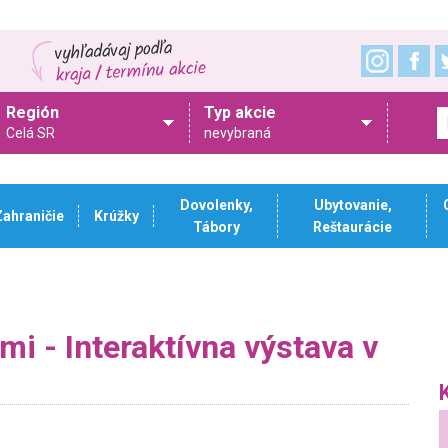
Región
Typ akcie
Celá SR
nevybraná
Dovolenky,
Ubytovanie,
Zahraničie
Krúžky
Tábory
Reštaurácie
i - Interaktívna výstava v