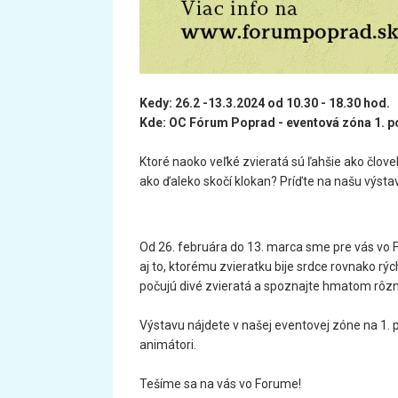
Kedy: 26.2 -13.3.2024 od 10.30 - 18.30 hod.
Kde: OC Fórum Poprad - eventová zóna 1. p
Ktoré naoko veľké zvieratá sú ľahšie ako člov
ako ďaleko skočí klokan? Príďte na našu výstavu
Od 26. februára do 13. marca sme pre vás vo Fo
aj to, ktorému zvieratku bije srdce rovnako rýc
počujú divé zvieratá a spoznajte hmatom rôzn
Výstavu nájdete v našej eventovej zóne na 1. p
animátori.
Tešíme sa na vás vo Forume!