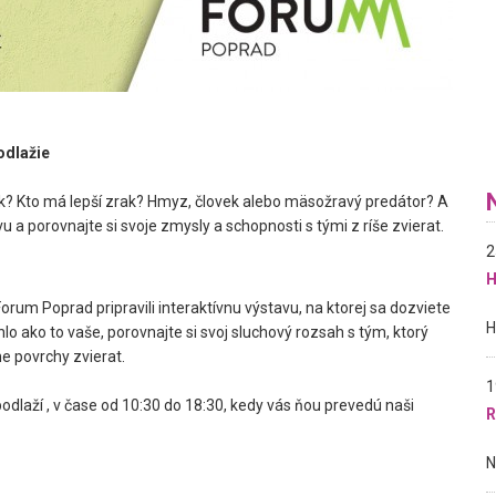
odlažie
ek? Kto má lepší zrak? Hmyz, človek alebo mäsožravý predátor? A
 a porovnajte si svoje zmysly a schopnosti s tými z ríše zvierat.
2
H
rum Poprad pripravili interaktívnu výstavu, na ktorej sa dozviete
hlo ako to vaše, porovnajte si svoj sluchový rozsah s tým, ktorý
e povrchy zvierat.
1
odlaží , v čase od 10:30 do 18:30, kedy vás ňou prevedú naši
R