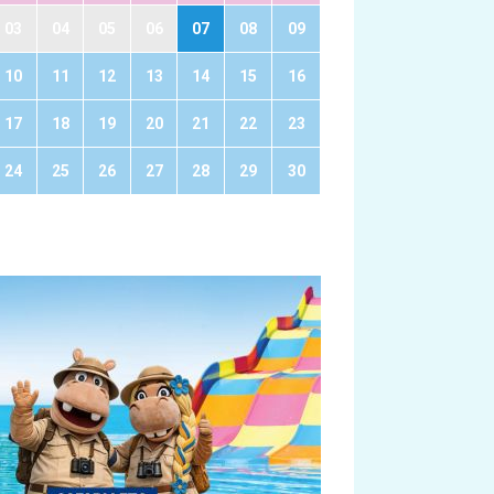
03
04
05
06
07
08
09
10
11
12
13
14
15
16
17
18
19
20
21
22
23
24
25
26
27
28
29
30