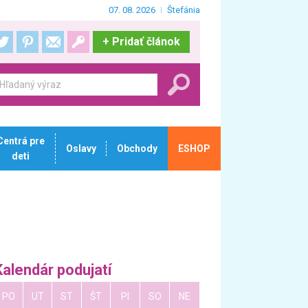
07. 08. 2026
Štefánia
+
Pridať článok
Centrá pre
Oslavy
Obchody
ESHOP
deti
Kalendár podujatí
PO
UT
ST
ŠT
PI
SO
NE