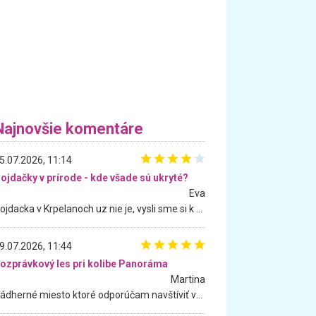
Najnovšie komentáre
5.07.2026, 11:14
ojdačky v prírode - kde všade sú ukryté?
Eva
Hojdacka v Krpelanoch uz nie je, vysli sme si k nej vcera, ale, zial, uz je znicena. Ak sem planujete cestu len kvoli hojdacke, mozete si ju usetrit. Krasny vyhlad je tu vsak aj bez hojdacky :-)
9.07.2026, 11:44
ozprávkový les pri kolibe Panoráma
Martina
Nádherné miesto ktoré odporúčam navštíviť všetkými desiatimi, pre rodiny s deťmi, dôchodcom... Proste a jednoducho ozaj rozprávkový les.. určite ešte prídeme. Odniesli sme si na pamiatku krásne tričká,