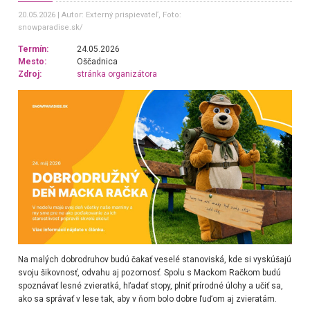
20.05.2026
Autor: Externý prispievateľ
, Foto:
snowparadise.sk/
Termín:
24.05.2026
Mesto:
Oščadnica
Zdroj:
stránka organizátora
Na malých dobrodruhov budú čakať veselé stanoviská, kde si vyskúšajú
svoju šikovnosť, odvahu aj pozornosť. Spolu s Mackom Račkom budú
spoznávať lesné zvieratká, hľadať stopy, plniť prírodné úlohy a učiť sa,
ako sa správať v lese tak, aby v ňom bolo dobre ľuďom aj zvieratám.