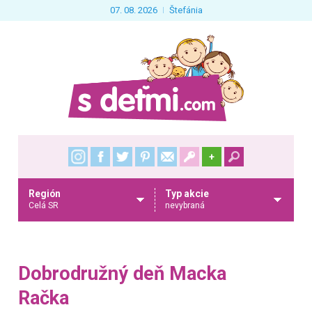
07. 08. 2026
Štefánia
+
Región
Typ akcie
Celá SR
nevybraná
Dobrodružný deň Macka
Račka