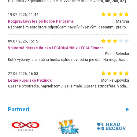
Hojdacka v Krpelanoch uz nie je, vysli sme si k nej vcera, ale, zial, uz je znicena. Ak sem planujete cestu len kvoli hojdacke, mozete si ju usetrit. Krasny vyhlad je tu vsak aj bez hojdacky :-)
19.07.2026, 11:44
Rozprávkový les pri kolibe Panoráma
Martina
Nádherné miesto ktoré odporúčam navštíviť všetkými desiatimi, pre rodiny s deťmi, dôchodcom... Proste a jednoducho ozaj rozprávkový les.. určite ešte prídeme. Odniesli sme si na pamiatku krásne tričká,
09.07.2026, 15:15
Vnútorné detské ihrisko LEGIONARIK v LEGIA Fitness
Elena Selecká
Kútik výborný, ale hlučná hudba úplne nevhodná pre deti. Na moju žiadosť o aspoň sušenie nereagovali.
27.06.2026, 16:53
Letné kúpalisko Pezinok
. Monika Lipovská
Úžasné prostredie, napriek tomu, že je malé. Úžasná atmosféra. Voda fantastická a nádherná. Ľudí je pomerne veľa, ale su mili a ohľaduplní. Je veľmi zaujímavé sledovať, ako dokážu spolu športovať cudzí ľudia a bez ohľadu na vek. Vládne tu pohoda. Vnuka neviem dostať z vody. Ďakujem za krásny deň . Urcite sa sem vrátim. Jediný problém je s parkovaním, ale aj ten sa mi podarilo vyriešiť. Monika Bratislava
Partneri