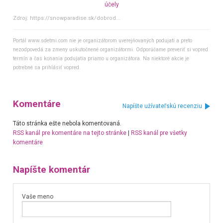
účely
Zdroj:
https://snowparadise.sk/dobrod...
Portál www.sdetmi.com nie je organizátorom uverejňovaných podujatí a preto
nezodpovedá za zmeny uskutočnené organizátormi. Odporúčame preveriť si vopred
termín a čas konania podujatia priamo u organizátora. Na niektoré akcie je
potrebné sa prihlásiť vopred.
Komentáre
Napíšte užívateľskú recenziu
Táto stránka ešte nebola komentovaná.
RSS kanál pre komentáre na tejto stránke
|
RSS kanál pre všetky
komentáre
Napíšte komentár
Vaše meno