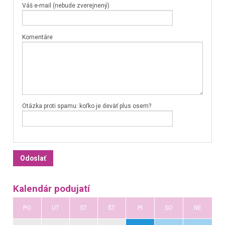
Váš e-mail (nebude zverejnený)
Komentáre
Otázka proti spamu: koľko je deväť plus osem?
Kalendár podujatí
PO
UT
ST
ŠT
PI
SO
NE