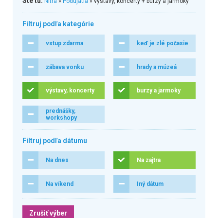
Ste tu:
Nitra
»
Podujatia
» výstavy, koncerty + burzy a jarmoky
Filtruj podľa kategórie
vstup zdarma
keď je zlé počasie
zábava vonku
hrady a múzeá
výstavy, koncerty
burzy a jarmoky
prednášky,
workshopy
Filtruj podľa dátumu
Na dnes
Na zajtra
Na víkend
Iný dátum
Zrušiť výber