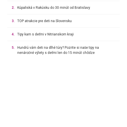
2.
Kúpaliská v Rakúsku do 30 minút od Bratislavy
3.
TOP atrakcie pre deti na Slovensku
4.
Tipy kam s deťmi v Nitrianskom kraji
5.
Hundrú vám deti na dlhé túry? Pozrite si naše tipy na
nenáročné výlety s deťmi len do 15 minút chôdze