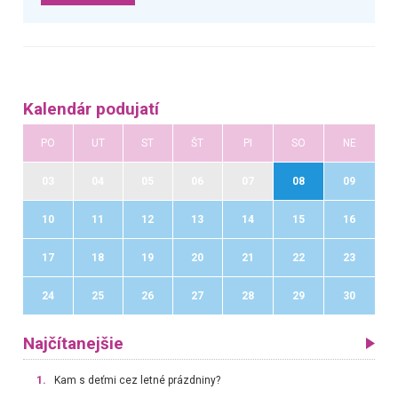
Kalendár podujatí
PO
UT
ST
ŠT
PI
SO
NE
03
04
05
06
07
08
09
10
11
12
13
14
15
16
17
18
19
20
21
22
23
24
25
26
27
28
29
30
Najčítanejšie
1.
Kam s deťmi cez letné prázdniny?