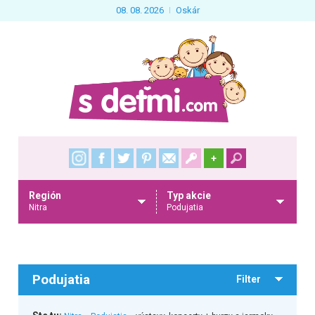
08. 08. 2026
Oskár
+
Región
Typ akcie
Nitra
Podujatia
Podujatia
Filter