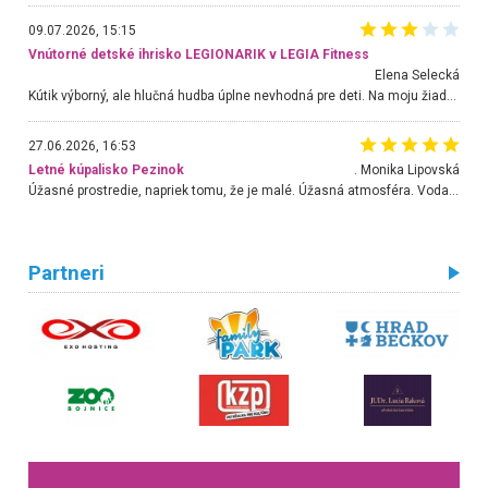
09.07.2026, 15:15
Vnútorné detské ihrisko LEGIONARIK v LEGIA Fitness
Elena Selecká
Kútik výborný, ale hlučná hudba úplne nevhodná pre deti. Na moju žiadosť o aspoň sušenie nereagovali.
27.06.2026, 16:53
Letné kúpalisko Pezinok
. Monika Lipovská
Úžasné prostredie, napriek tomu, že je malé. Úžasná atmosféra. Voda fantastická a nádherná. Ľudí je pomerne veľa, ale su mili a ohľaduplní. Je veľmi zaujímavé sledovať, ako dokážu spolu športovať cudzí ľudia a bez ohľadu na vek. Vládne tu pohoda. Vnuka neviem dostať z vody. Ďakujem za krásny deň . Urcite sa sem vrátim. Jediný problém je s parkovaním, ale aj ten sa mi podarilo vyriešiť. Monika Bratislava
Partneri