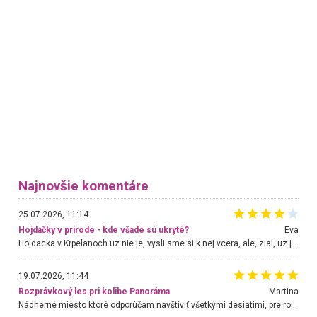
Najnovšie komentáre
25.07.2026, 11:14
Hojdačky v prírode - kde všade sú ukryté?
Eva
Hojdacka v Krpelanoch uz nie je, vysli sme si k nej vcera, ale, zial, uz je znicena. Ak sem planujete cestu len kvoli hojdacke, mozete si ju usetrit. Krasny vyhlad je tu vsak aj bez hojdacky :-)
19.07.2026, 11:44
Rozprávkový les pri kolibe Panoráma
Martina
Nádherné miesto ktoré odporúčam navštíviť všetkými desiatimi, pre rodiny s deťmi, dôchodcom... Proste a jednoducho ozaj rozprávkový les.. určite ešte prídeme. Odniesli sme si na pamiatku krásne tričká,